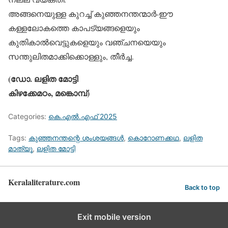
അങ്ങനെയുള്ള കുറച്ച് കുഞ്ഞനന്തന്മാര്‍-ഈ
കള്ളലോകത്തെ കാപട്യങ്ങളെയും
കുതികാല്‍വെട്ടുകളെയും വഞ്ചനയെയും
സന്തുലിതമാക്കിക്കൊള്ളും, തീര്‍ച്ച.
(ഡോ. ലളിത മോട്ടി
കിഴക്കേമഠം, മങ്കൊമ്പ്)
Categories:
കെ.എല്‍.എഫ് 2025
Tags:
കുഞ്ഞനന്തന്റെ ശംശയങ്ങള്‍
,
കൊറോണക്കഥ
,
ലളിത
മാത്യൂ
,
ലളിത മോട്ടി
Keralaliterature.com
Back to top
Exit mobile version