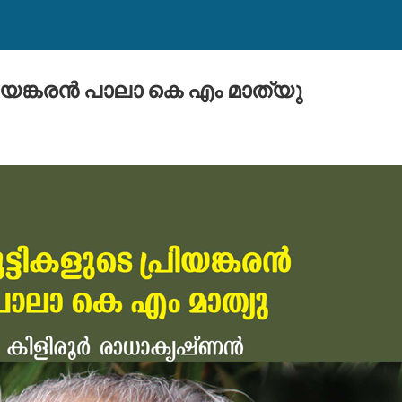
രിയങ്കരന്‍ പാലാ കെ എം മാത്യു