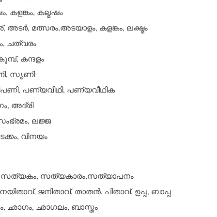
 കളങ്കം, കല്മഷം
, അടര്‍, മത്സരം,അടയാളം, കളങ്കം, ലക്ഷ്മം
രം, ചത്വരം
കൂമ്പ്, കന്ദളം
ണി, സൃണി
ണി, പണ്യവീഥി, പണ്യവീഥിക
ം, അദ്രി
ംഭ്രമം, ലജ്ജ
ക്കം, വിനയം
, സത്യകം, സത്യകാരം,സത്യാപനം
യിതാവ്, ജനിതാവ്, താതന്‍, പിതാവ്, ഉപ്പ, ബാപ്പ
, ഛാഗം, ഛാഗലം, ബാസ്തം