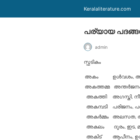
Keralaliterature.com
പര്യായ പദങ്ങള
admin
സ്ഫടികം
അകം
ഉള്‍വശം, അന
അകത്തമ്മ
അന്തര്‍ജന
അകത്തി
അഗസ്തി, ന
അകമ്പടി
പരിജനം, പര
അകര്‍മ്മം
അലസത, അക
അകലം
ദൂരം, ഇട, 
അകിട്
ആപീനം, ഉധ