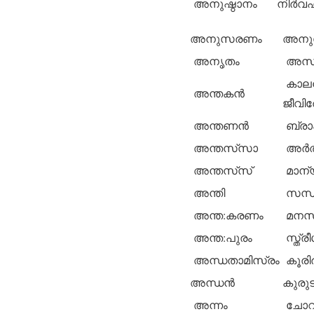
അനുഷ്ഠാനം
നിര്‍വ
അനുസരണം
അനുര
അനൃതം
അസത്
കാലന്‍
അന്തകന്‍
ജീവിത
അന്തണന്‍
ബ്രാഹ
അന്തസ്‌സാ
അര്‍ത
അന്തസ്‌സ്
മാന്
അന്തി
സന്ധ
അന്ത:കരണം
മനസ്
അന്ത:പുരം
സ്ത്ര
അന്ധതാമിസ്രം
കൂരിരു
അന്ധന്‍
കുരുടന
അന്നം
ചോറ്