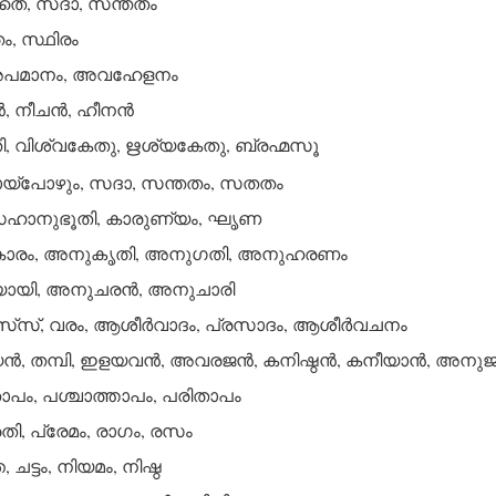
തെ, സദാ, സന്തതം
, സ്ഥിരം
 അപമാനം, അവഹേളനം
‍, നീചന്‍, ഹീനന്‍
 വിശ്വകേതു, ഋശ്യകേതു, ബ്രഹ്മസൂ
യ്‌പോഴും, സദാ, സന്തതം, സതതം
ഹാനുഭൂതി, കാരുണ്യം, ഘൃണ
രം, അനുകൃതി, അനുഗതി, അനുഹരണം
യി, അനുചരന്‍, അനുചാരി
സ്, വരം, ആശീര്‍വാദം, പ്രസാദം, ആശീര്‍വചനം
‍, തമ്പി, ഇളയവന്‍, അവരജന്‍, കനിഷ്ഠന്‍, കനീയാന്‍, അനുജ
ം, പശ്ചാത്താപം, പരിതാപം
, പ്രേമം, രാഗം, രസം
ട്ടം, നിയമം, നിഷ്ഠ