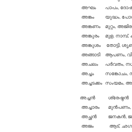
അഘം
പാപം, ദോഷം,
അങ്കം
യുദ്ധം, പോര്
അങ്കണം
മുറ്റം, അജി
അങ്കുരം
മുള, നാമ്പ്, 
അങ്കുശം
തോട്ടി, ശൃ
അങ്ങാടി
ആപണം, വിപ
അചലം
പര്‍വതം, നഗ
അച്ചം
സങ്കോചം, സ
അച്ചടക്കം
സംയമം, അട
അച്ചന്‍
ശ്രേഷ്ഠന്‍
അച്ചാരം
മുന്‍പണം
അച്ഛന്‍
ജനകന്‍, ജന
അജം
ആട്, ഛഗം