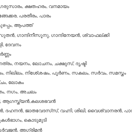
രുസാരം, ക്ഷതഹരം, വനമായം
ങേക്കര, പരതീരം, പാരം
ഴപ്പം, ആപത്ത്
ുതന്‍, ഗാന്ദിനീസൂനു, ഗാന്ദിനേയന്‍, ശ്വാഫല്ക്കി
ി, ദേവനം
്‍ണ്ണം
നേത്രം, നയനം, ലോചനം, ചക്ഷുസ്, ദൃഷ്ടി
നിഖിലം, നിശേ്ശഷം, പൂര്‍ണം, സകലം, സര്‍വം, സമസ്തം
ചം, ലോകം
വതം, നഗം, അചലം
, ആഗസ്ത്യന്‍,കലശഭവന്‍
 ദഹനന്‍, ജാതവേദസ്‌സ്, വഹ്നി, ശിഖി, വൈശ്വാനരന്‍, പാ
മുകള്‍ഭാഗം, കൊടുമുടി
ൂര്‍വജന്‍, അഗ്രിമന്‍