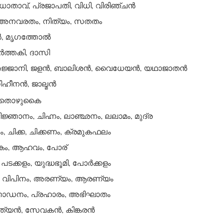
 ധാതാവ്, പ്രജാപതി, വിധി, വിരിഞ്ചന്‍
 അനവരതം, നിത്യം, സതതം
‍, മൃഗത്തോല്‍
‍ത്തകി, ദാസി
ജ്ജാനി, ജളന്‍, ബാലിശന്‍, വൈധേയന്‍, യഥാജാതന്‍
ഹീനന്‍, ജാല്മന്‍
, തൊഴുകൈ
ജ്ഞാനം, ചിഹ്നം, ലാഞ്ഛനം, ലലാമം, മുദ്ര
ഗം, ചിക്ക, ചിക്കണം, ക്രമുകഫലം
ങ്കം, ആഹവം, പോര്
 പടക്കളം, യുദ്ധഭൂമി, പോര്‍ക്കളം
, വിപിനം, അരണ്യം, ആരണ്യം
താഡനം, പ്രഹാരം, അഭിഘാതം
്യന്‍, സേവകന്‍, കിങ്കരന്‍