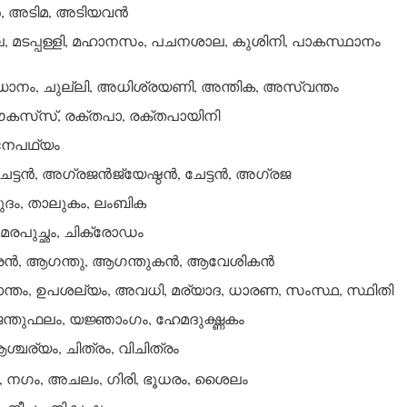
, അടിമ, അടിയവന്‍
മടപ്പള്ളി, മഹാനസം, പചനശാല, കുശിനി, പാകസ്ഥാനം
ഉദ്ധാനം, ചുല്ലി, അധിശ്രയണി, അന്തിക, അസ്വന്തം
കസ്‌സ്, രക്തപാ, രക്തപായിനി
നേപഥ്യം
േട്ടന്‍, അഗ്രജന്‍ജ്യേഷ്ഠന്‍, ചേട്ടന്‍, അഗ്രജ
ദം, താലുകം, ലംബിക
രപുച്ഛം, ചിക്രോഡം
രന്‍, ആഗന്തു, ആഗന്തുകന്‍, ആവേശികന്‍
ാന്തം, ഉപശല്യം, അവധി, മര്യാദ, ധാരണ, സംസ്ഥ, സ്ഥിതി
ന്തുഫലം, യജ്ഞാംഗം, ഹേമദുഗ്ദ്ധകം
്ചര്യം, ചിത്രം, വിചിത്രം
ം, നഗം, അചലം, ഗിരി, ഭൂധരം, ശൈലം