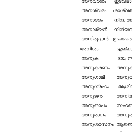
അനവരതം
ഇടവിടാ
അനശ്വരം
ശാശ്വതം
അനാദരം
നിന്ദ,
അനാര്യന്‍
നിന്ദ്യന്
അനിരുദ്ധന്‍
ഉഷാപതി,
അനിശം
എല്ലാ
അനുക
ദയ, സ
അനുകരണം
അനുകാ
അനുഗാമി
അനുയാ
അനുഗ്രഹം
ആശിസ്‌
അനുജന്‍
അനിയന്
അനുതാപം
സഹതാപ
അനുരാഗം
അനുരതി
അനുശാസനം
ആജ്ഞ, ച