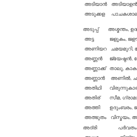
അടിയാന്‍
അടിയാളന്‍
അടുക്കള
പാചകശാല, 
അടുപ്പ്
അശ്മന്തം, 
അട്ട
ജളൂകം, ജളൗ
അണിയറ
ചമയമുറി, 
അണ്ണന്‍
ജ്യേഷ്ഠന്‍, ച
അണ്ണാക്ക്
താലു, കാകു
അണ്ണാന്‍
അണില്‍, ചമ
അതിഥി
വിരുന്നുകാ
അതിര്
സീമ, ഗ്രാമ
അത്തി
ഉദുംബരം, ജ
അത്ഭുതം
വിസ്മയം, ആശ
അദ്രി
പര്‍വത