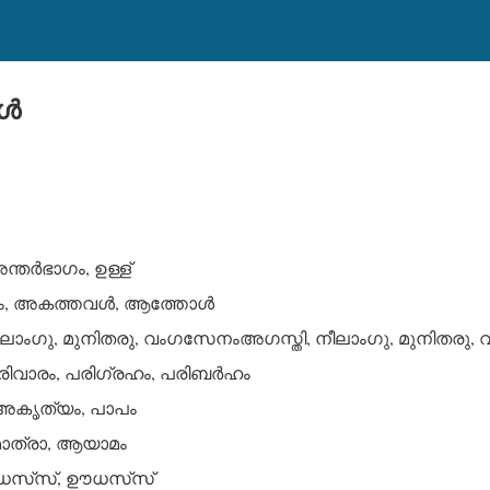
്‍
്തര്‍ഭാഗം, ഉള്ള്
ം, അകത്തവള്‍, ആത്തോള്‍
ീലാംഗു, മുനിതരു, വംഗസേനംഅഗസ്തി, നീലാംഗു, മുനിതരു
ിവാരം, പരിഗ്രഹം, പരിബര്‍ഹം
ൃത്യം, പാപം
മാത്രാ, ആയാമം
സ്‌സ്, ഊധസ്‌സ്