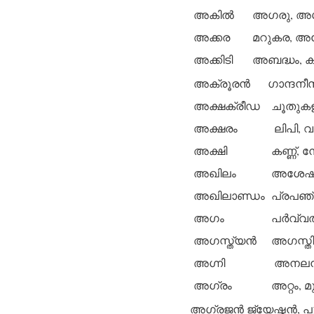
അകില്‍
അഗരു, അഗ
അക്കര
മറുകര, അങ്
അക്കിടി
അബദ്ധം, കു
അക്രൂരന്‍
ഗാന്ദനീസ
അക്ഷക്രീഡ
ചൂതുകള
അക്ഷരം
ലിപി, വര
അക്ഷി
കണ്ണ്, 
അഖിലം
അശേഷം, 
അഖിലാണ്ഡം
പ്രപഞ്
അഗം
പര്‍വ്
അഗസ്ത്യന്‍
അഗസ്തി
അഗ്നി
അനലന്‍,
അഗ്രം
അറ്റം, 
അഗ്രജന്‍
ജ്യേഷ്ഠന്‍, പ