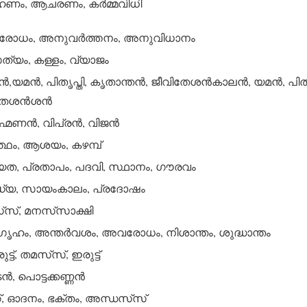
ഹണം, ആചരണം, കര്‍മ്മവിധി
ോധം, അനുവര്‍ത്തനം, അനുവിധാനം
യം, കള്ളം, വ്യാജം
,യമന്‍, പിതൃപ്തി, കൃതാന്തന്‍, ജീവിതേശന്‍കാലന്‍, യമന്‍, പിതൃ
േശന്‍ശന്‍
്മണന്‍, വിപ്രന്‍, വിജന്‍
്ഥം, ആശയം, കഴമ്പ്
യത, പ്രതാപം, പദവി, സ്ഥാനം, ഗൗരവം
്യ, സായംകാലം, പ്രദോഷം
‌സ്, മനസ്‌സാക്ഷി
ീഗൃഹം, അന്തര്‍വശം, അവരോധം, നിശാന്തം, ശുദ്ധാന്തം
ട്ട്, തമസ്‌സ്, ഇരുട്ട്
്‍, പൊട്ടക്കണ്ണന്‍
, ഓദനം, ഭക്തം, അന്ധസ്‌സ്