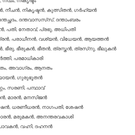
, നീചം, നികൃഷ്ടം
്‍, നീചന്‍, നികൃഷ്ടന്‍, കുത്സിതന്‍, ഗര്‍ഹ്യന്‍
 ദന്തച്ഛദം, ദന്തവാസസ്‌സ്, ദന്താംബരം
‍, പതി, നേതാവ്, പ്രഭു, അധിപതി
രന്‍, പരാധീനന്‍, വശ്യന്‍, വിധേയന്‍, ആയത്തന്‍
 ഭീരു, ഭീരുകന്‍, ഭീതന്‍, ത്രസ്തന്‍, ത്രസ്‌നു, ഭീലുകന്‍
‍ത്തി, പരമാധികാരി
, അവാഗ്രം, ആനതം
യന്‍, ഗുരുഭൂതന്‍
‍ഗ്ഗം, സരണി, പന്ഥാവ്
‍, മാരന്‍, മനസിജന്‍
്‍, ധരണീധരന്‍, നാഗപതി, ശേഷന്‍
രന്‍, മരുമകന്‍, അനന്തരവകാശി
ാവകന്‍, വഹ്നി, ദഹനന്‍