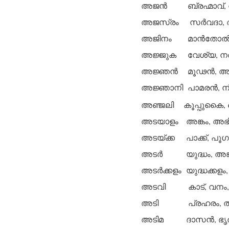
അജന്‍
ബ്രഹ്മാവ്,
അജസ്രം
സര്‍വദാ,
അജിനം
മാന്‍തോല്
അജ്ജുക
വേശ്യ, നര്
അജ്ഞന്‍
മൂഢന്‍, അ
അജ്ഞാനി
പാമരന്‍, നി
അഞ്ജലി
കൂപ്പുകൈ
അടയാളം
അങ്കം, അഭി
അടയ്ക്ക
പാക്ക്, പൂ
അടര്‍
യുദ്ധം, അ
അടര്‍ക്കളം
യുദ്ധക്കളം,
അടവി
കാട്, വനം
അടി
പ്രഹരം, 
അടിമ
ദാസന്‍, ഭൃത