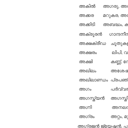
അകില്‍
അഗരു, അഗ
അക്കര
മറുകര, അങ്
അക്കിടി
അബദ്ധം, കു
അക്രൂരന്‍
ഗാന്ദനീസ
അക്ഷക്രീഡ
ചൂതുകള
അക്ഷരം
ലിപി, വര
അക്ഷി
കണ്ണ്, 
അഖിലം
അശേഷം, 
അഖിലാണ്ഡം
പ്രപഞ്
അഗം
പര്‍വ്
അഗസ്ത്യന്‍
അഗസ്തി
അഗ്നി
അനലന്‍,
അഗ്രം
അറ്റം, 
അഗ്രജന്‍
ജ്യേഷ്ഠന്‍, പ