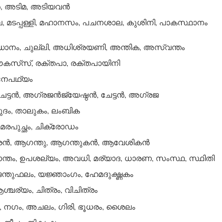
, അടിമ, അടിയവന്‍
മടപ്പള്ളി, മഹാനസം, പചനശാല, കുശിനി, പാകസ്ഥാനം
ഉദ്ധാനം, ചുല്ലി, അധിശ്രയണി, അന്തിക, അസ്വന്തം
കസ്‌സ്, രക്തപാ, രക്തപായിനി
നേപഥ്യം
േട്ടന്‍, അഗ്രജന്‍ജ്യേഷ്ഠന്‍, ചേട്ടന്‍, അഗ്രജ
ദം, താലുകം, ലംബിക
രപുച്ഛം, ചിക്രോഡം
രന്‍, ആഗന്തു, ആഗന്തുകന്‍, ആവേശികന്‍
ാന്തം, ഉപശല്യം, അവധി, മര്യാദ, ധാരണ, സംസ്ഥ, സ്ഥിതി
ന്തുഫലം, യജ്ഞാംഗം, ഹേമദുഗ്ദ്ധകം
്ചര്യം, ചിത്രം, വിചിത്രം
ം, നഗം, അചലം, ഗിരി, ഭൂധരം, ശൈലം