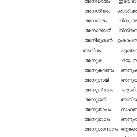
അനവരതം
ഇടവിടാ
അനശ്വരം
ശാശ്വതം
അനാദരം
നിന്ദ,
അനാര്യന്‍
നിന്ദ്യന്
അനിരുദ്ധന്‍
ഉഷാപതി,
അനിശം
എല്ലാ
അനുക
ദയ, സ
അനുകരണം
അനുകാ
അനുഗാമി
അനുയാ
അനുഗ്രഹം
ആശിസ്‌
അനുജന്‍
അനിയന്
അനുതാപം
സഹതാപ
അനുരാഗം
അനുരതി
അനുശാസനം
ആജ്ഞ, ച