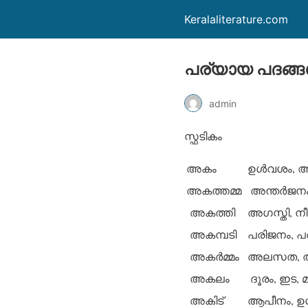
Keralaliterature.com
പര്യായ പദങ്ങള
admin
സ്ഫടികം
അകം
ഉള്‍വശം, അന
അകത്തമ്മ
അന്തര്‍ജന
അകത്തി
അഗസ്തി, ന
അകമ്പടി
പരിജനം, പര
അകര്‍മ്മം
അലസത, അക
അകലം
ദൂരം, ഇട, 
അകിട്
ആപീനം, ഉധ