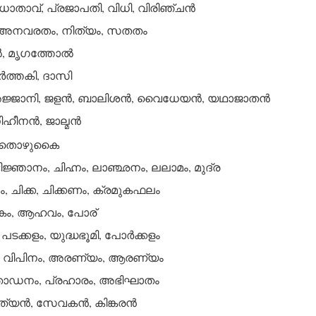
 ധാതാവ്, പ്രജാപതി, വിധി, വിരിഞ്ചന്‍
 അനവരതം, നിത്യം, സതതം
‍, മൃഗത്തോല്‍
‍ത്തകി, ദാസി
ജ്ജാനി, ജളന്‍, ബാലിശന്‍, വൈധേയന്‍, യഥാജാതന്‍
ഹീനന്‍, ജാല്മന്‍
, തൊഴുകൈ
ജ്ഞാനം, ചിഹ്നം, ലാഞ്ഛനം, ലലാമം, മുദ്ര
ഗം, ചിക്ക, ചിക്കണം, ക്രമുകഫലം
ങ്കം, ആഹവം, പോര്
 പടക്കളം, യുദ്ധഭൂമി, പോര്‍ക്കളം
, വിപിനം, അരണ്യം, ആരണ്യം
താഡനം, പ്രഹാരം, അഭിഘാതം
്യന്‍, സേവകന്‍, കിങ്കരന്‍