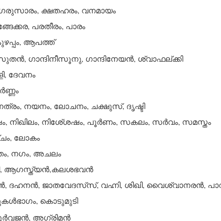
രുസാരം, ക്ഷതഹരം, വനമായം
ങേക്കര, പരതീരം, പാരം
ഴപ്പം, ആപത്ത്
ുതന്‍, ഗാന്ദിനീസൂനു, ഗാന്ദിനേയന്‍, ശ്വാഫല്ക്കി
ി, ദേവനം
്‍ണ്ണം
നേത്രം, നയനം, ലോചനം, ചക്ഷുസ്, ദൃഷ്ടി
നിഖിലം, നിശേ്ശഷം, പൂര്‍ണം, സകലം, സര്‍വം, സമസ്തം
ചം, ലോകം
വതം, നഗം, അചലം
, ആഗസ്ത്യന്‍,കലശഭവന്‍
 ദഹനന്‍, ജാതവേദസ്‌സ്, വഹ്നി, ശിഖി, വൈശ്വാനരന്‍, പാ
മുകള്‍ഭാഗം, കൊടുമുടി
ൂര്‍വജന്‍, അഗ്രിമന്‍