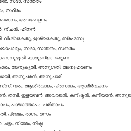
തെ, സദാ, സന്തതം
, സ്ഥിരം
 അപമാനം, അവഹേളനം
‍, നീചന്‍, ഹീനന്‍
 വിശ്വകേതു, ഋശ്യകേതു, ബ്രഹ്മസൂ
യ്‌പോഴും, സദാ, സന്തതം, സതതം
ഹാനുഭൂതി, കാരുണ്യം, ഘൃണ
രം, അനുകൃതി, അനുഗതി, അനുഹരണം
യി, അനുചരന്‍, അനുചാരി
സ്, വരം, ആശീര്‍വാദം, പ്രസാദം, ആശീര്‍വചനം
‍, തമ്പി, ഇളയവന്‍, അവരജന്‍, കനിഷ്ഠന്‍, കനീയാന്‍, അനുജ
ം, പശ്ചാത്താപം, പരിതാപം
, പ്രേമം, രാഗം, രസം
ട്ടം, നിയമം, നിഷ്ഠ