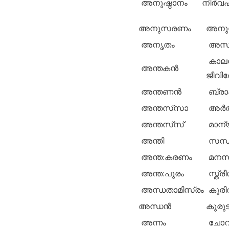
അനുഷ്ഠാനം
നിര്‍വ
അനുസരണം
അനുര
അനൃതം
അസത്
കാലന്‍
അന്തകന്‍
ജീവിത
അന്തണന്‍
ബ്രാഹ
അന്തസ്‌സാ
അര്‍ത
അന്തസ്‌സ്
മാന്
അന്തി
സന്ധ
അന്ത:കരണം
മനസ്
അന്ത:പുരം
സ്ത്ര
അന്ധതാമിസ്രം
കൂരിരു
അന്ധന്‍
കുരുടന
അന്നം
ചോറ്