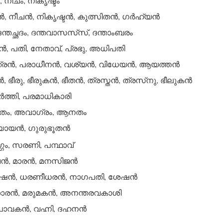
, നീചം, നികൃഷ്ടം
്‍, നീചന്‍, നികൃഷ്ടന്‍, കുത്സിതന്‍, ഗര്‍ഹ്യന്‍
 ദന്തച്ഛദം, ദന്തവാസസ്‌സ്, ദന്താംബരം
‍, പതി, നേതാവ്, പ്രഭു, അധിപതി
രന്‍, പരാധീനന്‍, വശ്യന്‍, വിധേയന്‍, ആയത്തന്‍
 ഭീരു, ഭീരുകന്‍, ഭീതന്‍, ത്രസ്തന്‍, ത്രസ്‌നു, ഭീലുകന്‍
‍ത്തി, പരമാധികാരി
, അവാഗ്രം, ആനതം
യന്‍, ഗുരുഭൂതന്‍
‍ഗ്ഗം, സരണി, പന്ഥാവ്
‍, മാരന്‍, മനസിജന്‍
്‍, ധരണീധരന്‍, നാഗപതി, ശേഷന്‍
രന്‍, മരുമകന്‍, അനന്തരവകാശി
ാവകന്‍, വഹ്നി, ദഹനന്‍