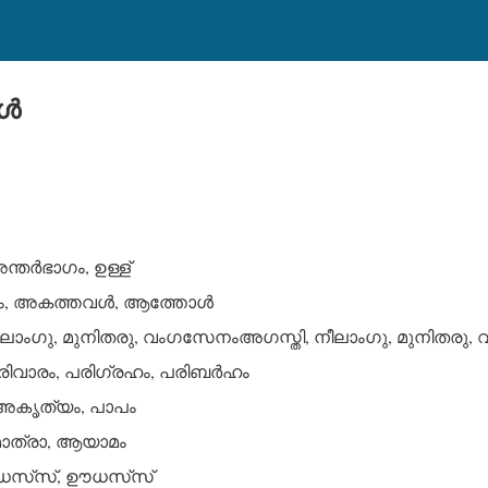
്‍
്തര്‍ഭാഗം, ഉള്ള്
ം, അകത്തവള്‍, ആത്തോള്‍
ീലാംഗു, മുനിതരു, വംഗസേനംഅഗസ്തി, നീലാംഗു, മുനിതരു
ിവാരം, പരിഗ്രഹം, പരിബര്‍ഹം
ൃത്യം, പാപം
മാത്രാ, ആയാമം
സ്‌സ്, ഊധസ്‌സ്