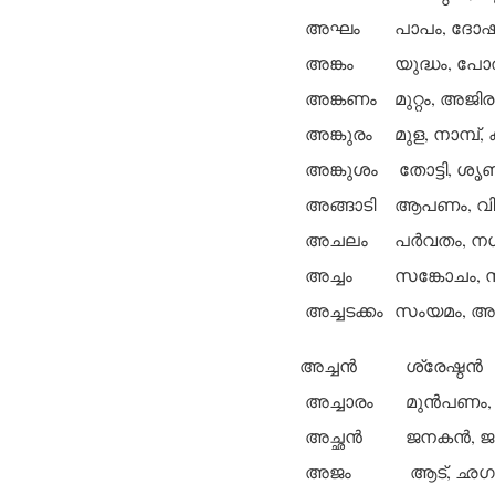
അഘം
പാപം, ദോഷം,
അങ്കം
യുദ്ധം, പോര്
അങ്കണം
മുറ്റം, അജി
അങ്കുരം
മുള, നാമ്പ്, 
അങ്കുശം
തോട്ടി, ശൃ
അങ്ങാടി
ആപണം, വിപ
അചലം
പര്‍വതം, നഗ
അച്ചം
സങ്കോചം, സ
അച്ചടക്കം
സംയമം, അട
അച്ചന്‍
ശ്രേഷ്ഠന്‍
അച്ചാരം
മുന്‍പണം
അച്ഛന്‍
ജനകന്‍, ജന
അജം
ആട്, ഛഗം