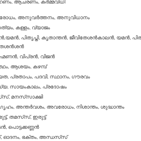
ഹണം, ആചരണം, കര്‍മ്മവിധി
ോധം, അനുവര്‍ത്തനം, അനുവിധാനം
യം, കള്ളം, വ്യാജം
,യമന്‍, പിതൃപ്തി, കൃതാന്തന്‍, ജീവിതേശന്‍കാലന്‍, യമന്‍, പിതൃ
േശന്‍ശന്‍
്മണന്‍, വിപ്രന്‍, വിജന്‍
്ഥം, ആശയം, കഴമ്പ്
യത, പ്രതാപം, പദവി, സ്ഥാനം, ഗൗരവം
്യ, സായംകാലം, പ്രദോഷം
‌സ്, മനസ്‌സാക്ഷി
ീഗൃഹം, അന്തര്‍വശം, അവരോധം, നിശാന്തം, ശുദ്ധാന്തം
ട്ട്, തമസ്‌സ്, ഇരുട്ട്
്‍, പൊട്ടക്കണ്ണന്‍
, ഓദനം, ഭക്തം, അന്ധസ്‌സ്