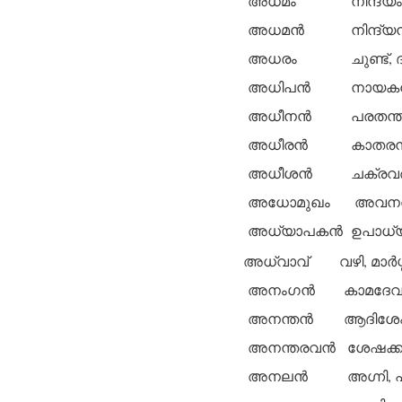
അധമം
നിന്ദ്യം
അധമന്‍
നിന്ദ്യന
അധരം
ചുണ്ട്,
അധിപന്‍
നായകന്
അധീനന്‍
പരതന്ത്
അധീരന്‍
കാതരന്‍,
അധീശന്‍
ചക്രവര്
അധോമുഖം
അവനതം
അധ്യാപകന്‍
ഉപാധ്യാ
അധ്വാവ്
വഴി, മാര്
അനംഗന്‍
കാമദേവന്
അനന്തന്‍
ആദിശേഷന
അനന്തരവന്‍
ശേഷക്കാ
അനലന്‍
അഗ്നി, പ