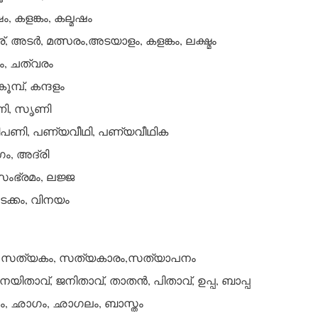
 കളങ്കം, കല്മഷം
, അടര്‍, മത്സരം,അടയാളം, കളങ്കം, ലക്ഷ്മം
രം, ചത്വരം
കൂമ്പ്, കന്ദളം
ണി, സൃണി
ണി, പണ്യവീഥി, പണ്യവീഥിക
ം, അദ്രി
ംഭ്രമം, ലജ്ജ
ക്കം, വിനയം
, സത്യകം, സത്യകാരം,സത്യാപനം
യിതാവ്, ജനിതാവ്, താതന്‍, പിതാവ്, ഉപ്പ, ബാപ്പ
, ഛാഗം, ഛാഗലം, ബാസ്തം