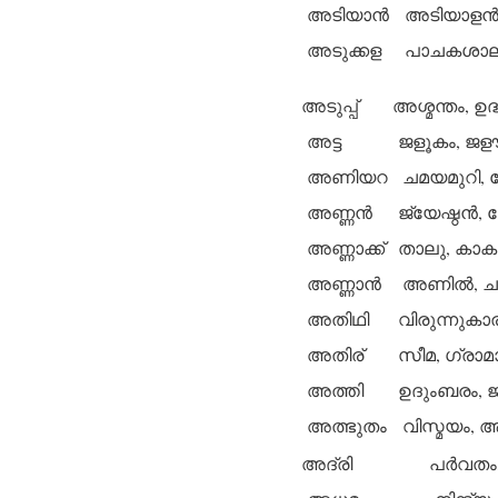
അടിയാന്‍
അടിയാളന്‍
അടുക്കള
പാചകശാല, 
അടുപ്പ്
അശ്മന്തം, 
അട്ട
ജളൂകം, ജളൗ
അണിയറ
ചമയമുറി, 
അണ്ണന്‍
ജ്യേഷ്ഠന്‍, ച
അണ്ണാക്ക്
താലു, കാകു
അണ്ണാന്‍
അണില്‍, ചമ
അതിഥി
വിരുന്നുകാ
അതിര്
സീമ, ഗ്രാമ
അത്തി
ഉദുംബരം, ജ
അത്ഭുതം
വിസ്മയം, ആശ
അദ്രി
പര്‍വത