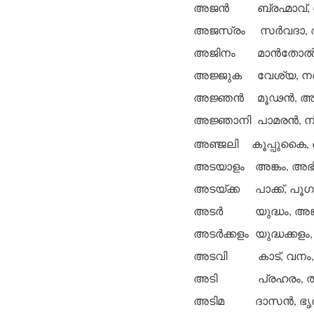
അജന്‍
ബ്രഹ്മാവ്,
അജസ്രം
സര്‍വദാ,
അജിനം
മാന്‍തോല്
അജ്ജുക
വേശ്യ, നര്
അജ്ഞന്‍
മൂഢന്‍, അ
അജ്ഞാനി
പാമരന്‍, നി
അഞ്ജലി
കൂപ്പുകൈ
അടയാളം
അങ്കം, അഭി
അടയ്ക്ക
പാക്ക്, പൂ
അടര്‍
യുദ്ധം, അ
അടര്‍ക്കളം
യുദ്ധക്കളം,
അടവി
കാട്, വനം
അടി
പ്രഹരം, 
അടിമ
ദാസന്‍, ഭൃത