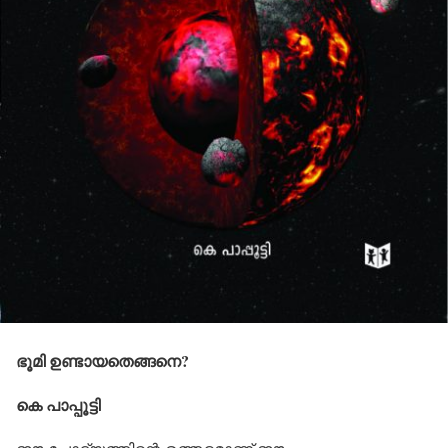
ഭൂമി ഉണ്ടായതെങ്ങനെ?
കെ പാപ്പൂട്ടി