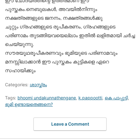
ഈ ചോദ്യത്തിന്റെ ഉത്തരമാണ് ഈ
പുസ്തകം.നെബുലകള്‍, അവയില്‍നിന്നും
നക്ഷത്രങ്ങളുടെ ജനനം, നക്ഷത്രങ്ങള്‍ക്കു
ചുറ്റും ഗ്രഹങ്ങളുടെ രൂപീകരണം, ഗ്രഹങ്ങളുടെ
പരിണാമം തുടങ്ങിയവയെല്ലാം ഇതില്‍ ലളിതമായി ചര്‍ച്ച
ചെയ്യുന്നു.
സൗരയൂഥരൂപീകരണവും ഭൂമിയുടെ പരിണാമവും
മനസ്സിലാക്കാന്‍ ഈ പുസ്തകം കുട്ടികളെ ഏറെ
സഹായിക്കും
Categories:
ശാസ്ത്രം
Tags:
bhoomi undakunnathengane
,
k.pappootti
,
കെ പാപ്പൂട്ടി
,
ഭൂമി ഉണ്ടായതെങ്ങനെ?
Leave a Comment