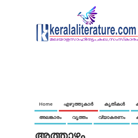
Home
എഴുത്തുകാര്‍
കൃതികൾ
അലങ്കാരം
വൃത്തം
വ്യാകരണം
അത്താഴം