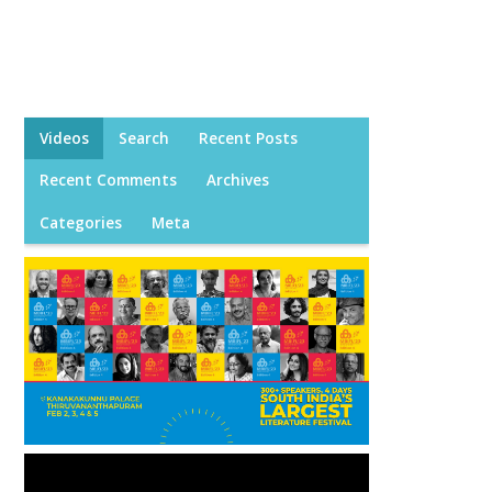
Videos
Search
Recent Posts
Recent Comments
Archives
Categories
Meta