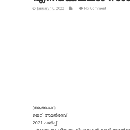
January 10, 2022
No Comment
(ആത്മകഥ)
ജെറി അമല്‍ദേവ്
2021 പതിപ്പ്
പ്രശസ്ത സംഗീത സംവിധായകന്‍ ജെറി അമല്‍ദേവ