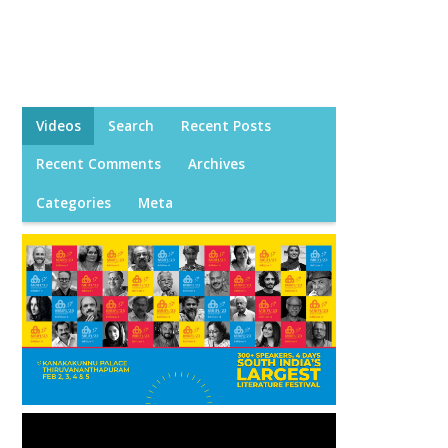
Videos
Search
Recent Posts
Recent Comments
Archives
Categories
Meta