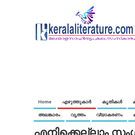
Home
എഴുത്തുകാര്‍
കൃതികൾ
അലങ്കാരം
വൃത്തം
വ്യാകരണം
എനിക്കെല്ലാം സം