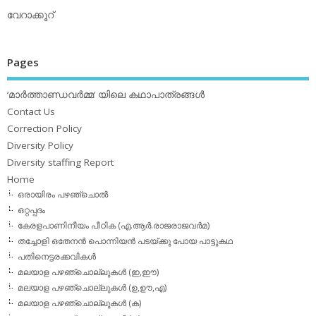
വേറാക്കൂറ്
Pages
‘മാര്‍ത്താണ്ഡവര്‍മ്മ’ യിലെ കഥാപാത്രങ്ങള്‍
Contact Us
Correction Policy
Diversity Policy
Diversity staffing Report
Home
ഒരായിരം പഴഞ്ചൊല്‍
ഒറ്റപ്പദം
കേരളപാണിനീയം പീഠിക (എ.ആര്‍.രാജരാജവര്‍മ)
തച്ചോളി ഒതേനൻ പൊന്നിയൻ പടയ്‌ക്കു പോയ പാട്ടുകഥ
പതിനെട്ടരക്കവികള്‍
മലയാള പഴഞ്ചൊല്ലുകള്‍ (ഇ,ഈ)
മലയാള പഴഞ്ചൊല്ലുകള്‍ (ഉ,ഊ,എ)
മലയാള പഴഞ്ചൊല്ലുകള്‍ (ക)