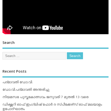
Search
Recent Posts
പദ്മാവതി ഡോ.വി.
ഡോ.വി.പദ്മാവതി അന്തരിച്ചു
നിയമസഭ പുസ്തകോത്സവം ജനുവരി 7 മുതല്‍ 13 വരെ
ഡിക്ഷ്ണറി ഓഫ് ഇംഗ്ലിഷ് ഫോര്‍ ദ സ്പീക്കേഴ്‌സ് ഓഫ് മലയാളം
ഉപോദ്ഘാതം