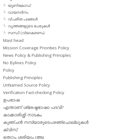
യൂണികോഡ്
വായനദിനം
വിപരീത പദങ്ങള്‍
വൃത്തങ്ങളുടെ പേരുകള്‍
സന്ധി (വ്യാകരണം)
Mast head
Mission Coverage Priorities Policy
News Policy & Publishing Principles
No Bylines Policy
Policy
Publishing Principles
UnNamed Source Policy
Verification Fact-checking Policy
ഉപഭാഷ
എന്താണ് ശ്രേഷ്ഠഭാഷാ പദവി?
കാക്കാരിശ്ശി നാടകം
കുഞ്ചന്‍ നമ്പ്യാരുടെപഴഞ്ചൊല്ലുകള്‍
ക്വിസ്
തെറ്റും ശരിയും (ആ)