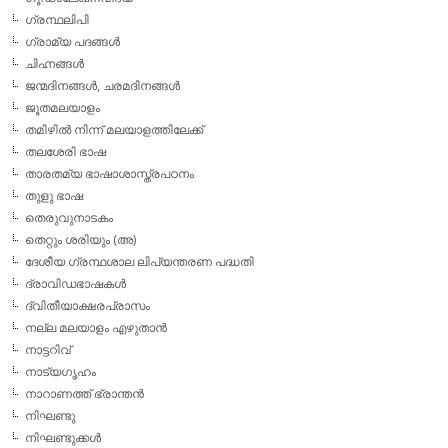
ഗ്രന്ഥലിപി
ഗ്രാമ്യ പദങ്ങള്‍
ചിഹ്നങ്ങള്‍
ജന്മദിനങ്ങള്‍, ചരമദിനങ്ങള്‍
ജൂതമലയാളം
തമിഴില്‍ നിന്ന് മലയാളത്തിലേക്ക്
തലശേരി ഭാഷ
താരതമ്യ ഭാഷാശാസ്ത്രപഠനം
തുളു ഭാഷ
തെരുവുനാടകം
തെറ്റും ശരിയും (അ)
ദേശീയ ഗ്രന്ഥശാല ലിപ്യന്തരണ പദ്ധതി
ദ്രാവിഡഭാഷകള്‍
ദ്വിതീയാക്ഷരപ്രാസം
നല്ല മലയാളം എഴുതാന്‍
നാട്ടറിവ്
നാട്യഗൃഹം
നാറാണത്ത് ഭ്രാന്തന്‍
നിഘണ്ടു
നിഘണ്ടുക്കള്‍