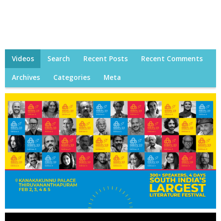
Videos
Search
Recent Posts
Recent Comments
Archives
Categories
Meta