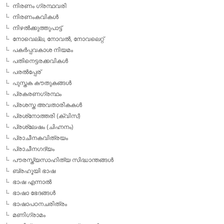
നിരണം ഗ്രന്ഥവരി
നിരണംകവികള്‍
നിഴല്‍ക്കുത്തുപാട്ട്
നോവെല്ല, നോവല്‍, നോവലെറ്റ്
പകര്‍പ്പവകാശ നിയമം
പതിനെട്ടരക്കവികള്‍
പരല്‍പ്പേര്
പുസ്തക കൗതുകങ്ങള്‍
പ്രകരണഗ്രന്ഥം
പ്രശസ്ത അവതാരികകള്‍
പ്രശ്‌നോത്തരി (ക്വിസ്)
പ്രശ്ലേഷം (ചിഹ്നനം)
പ്രാചീനകവിത്രയം
പ്രാചീനഗദ്യം
പൗരസ്ത്യസാഹിത്യ സിദ്ധാന്തങ്ങള്‍
ബ്രഹൂയി ഭാഷ
ഭാഷ എന്നാല്‍
ഭാഷാ ഭേദങ്ങള്‍
ഭാഷാപഠനചരിത്രം
മണിഗ്രാമം