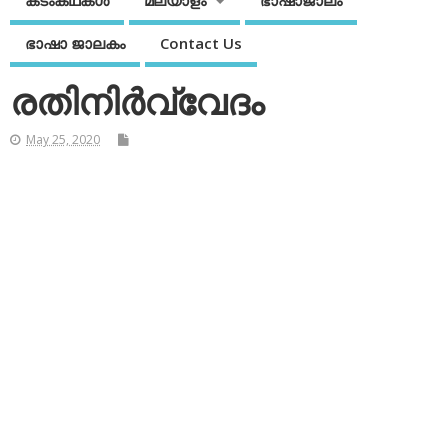
കടംകഥകള്‍
മലയാളം
ഭാഷാജാലം
ഭാഷാ ജാലകം
Contact Us
രതിനിര്‍വ്വേദം
May 25, 2020