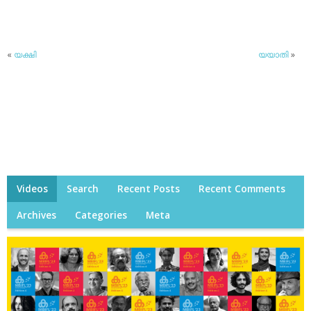
«
യക്ഷി
യയാതി
»
Videos
Search
Recent Posts
Recent Comments
Archives
Categories
Meta