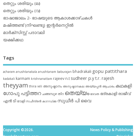
തെറ്റും ശരിയും (ല)
തെറ്റും ശരിയും (വ)
ഭാഷാജാലം 2- ഭാഷയുടെ ആകാശക്കാഴ്ചകള്‍
മഷിത്തണ്ട് (നിഘണ്ടു) ഇന്റര്‍നെറ്റില്‍
മാര്‍ക്‌സിസ്റ്റ് പദാവലി
യക്ഷിക്കഥ
Tags
gopu pattithara
bhadrakali
acharam
anushtanakala
anushtanam
baburajan
sudheer p.y
t.r. rajesh
karmam
rajeev n.t
kadakali
krishnanattam
theyyam
കഥകളി
thira
അനുഷ്ഠാനം
veli
അനുഷ്ഠാനകല
അയ്യപ്പന്‍
ആചാരം
തെയ്യം
ഗോപു പട്ടിത്തറ
ഭദ്രകാളി
രാജീവ്
ചങ്ങമ്പുഴ
തിറ
ദേവത
സുധീര്‍ പി വൈ
എൻ ടി
വേളി
സചീന്ദ്രന്‍ കാറഡ്ക്ക
Copyright ©2026.
News Policy & Publishing