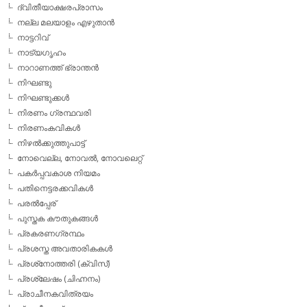
ദ്വിതീയാക്ഷരപ്രാസം
നല്ല മലയാളം എഴുതാന്‍
നാട്ടറിവ്
നാട്യഗൃഹം
നാറാണത്ത് ഭ്രാന്തന്‍
നിഘണ്ടു
നിഘണ്ടുക്കള്‍
നിരണം ഗ്രന്ഥവരി
നിരണംകവികള്‍
നിഴല്‍ക്കുത്തുപാട്ട്
നോവെല്ല, നോവല്‍, നോവലെറ്റ്
പകര്‍പ്പവകാശ നിയമം
പതിനെട്ടരക്കവികള്‍
പരല്‍പ്പേര്
പുസ്തക കൗതുകങ്ങള്‍
പ്രകരണഗ്രന്ഥം
പ്രശസ്ത അവതാരികകള്‍
പ്രശ്‌നോത്തരി (ക്വിസ്)
പ്രശ്ലേഷം (ചിഹ്നനം)
പ്രാചീനകവിത്രയം