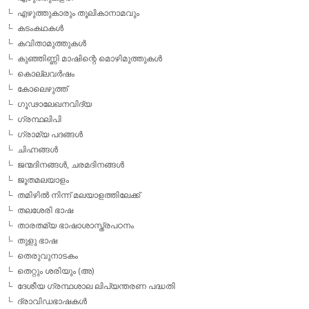
എഴുത്തുകാരും തൂലികാനാമവും
കടംകഥകള്‍
കവിതാമുത്തുകള്‍
കുഞ്ഞിണ്ണി മാഷിന്റെ മൊഴിമുത്തുകള്‍
കൊല്ലവര്‍ഷം
കോലെഴുത്ത്
ഗൂഢാലേഖനവിദ്യ
ഗ്രന്ഥലിപി
ഗ്രാമ്യ പദങ്ങള്‍
ചിഹ്നങ്ങള്‍
ജന്മദിനങ്ങള്‍, ചരമദിനങ്ങള്‍
ജൂതമലയാളം
തമിഴില്‍ നിന്ന് മലയാളത്തിലേക്ക്
തലശേരി ഭാഷ
താരതമ്യ ഭാഷാശാസ്ത്രപഠനം
തുളു ഭാഷ
തെരുവുനാടകം
തെറ്റും ശരിയും (അ)
ദേശീയ ഗ്രന്ഥശാല ലിപ്യന്തരണ പദ്ധതി
ദ്രാവിഡഭാഷകള്‍