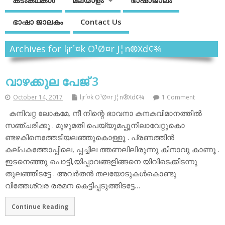
കടംകഥകള്‍
മലയാളം
ഭാഷാജാലം
ഭാഷാ ജാലകം
Contact Us
Archives for l¡r´¤k O¹Ø¤r J¦n®Xd¢¾
വാഴക്കുല പേജ് 3
October 14, 2017
l¡r´¤k O¹Ø¤r J¦n®Xd¢¾
1 Comment
കനിവറ്റ ലോകമേ, നീ നിന്റെ ഭാവനാ കനകവിമാനത്തില്‍
സഞ്ചരിക്കൂ . മുഴുമതി പെയ്യുമപ്പൂനിലാവേറ്റുകൊ
ണ്ടഴകിനെത്തേടിയലഞ്ഞുകൊള്ളൂ . പ്രണത്തിന്‍
കല്പകത്തോപ്പിലെ, പ്പച്ചില ത്തണലിലിരുന്നു കിനാവു കാണൂ .
ഇടനെഞ്ഞു പൊട്ടി,യിപ്പാവങ്ങളിങ്ങനെ യിവിടെക്കിടന്നു
തുലഞ്ഞിടട്ടേ . അവര്‍തന്‍ തലയോടുകള്‍കൊണ്ടു
വിത്തേശ്വര രരമന കെട്ടിപ്പടുത്തിടട്ടേ…
Continue Reading