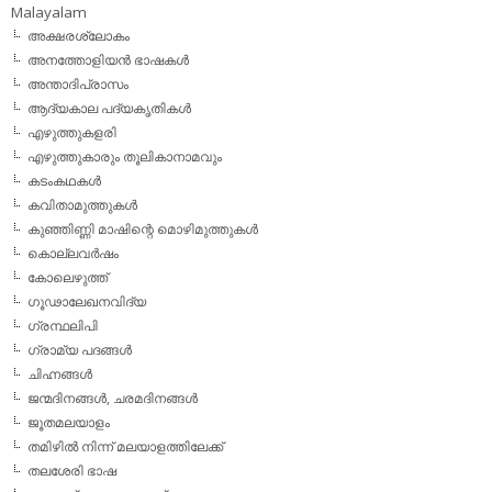
Malayalam
അക്ഷരശ്ലോകം
അനത്തോളിയന്‍ ഭാഷകള്‍
അന്താദിപ്രാസം
ആദ്യകാല പദ്യകൃതികള്‍
എഴുത്തുകളരി
എഴുത്തുകാരും തൂലികാനാമവും
കടംകഥകള്‍
കവിതാമുത്തുകള്‍
കുഞ്ഞിണ്ണി മാഷിന്റെ മൊഴിമുത്തുകള്‍
കൊല്ലവര്‍ഷം
കോലെഴുത്ത്
ഗൂഢാലേഖനവിദ്യ
ഗ്രന്ഥലിപി
ഗ്രാമ്യ പദങ്ങള്‍
ചിഹ്നങ്ങള്‍
ജന്മദിനങ്ങള്‍, ചരമദിനങ്ങള്‍
ജൂതമലയാളം
തമിഴില്‍ നിന്ന് മലയാളത്തിലേക്ക്
തലശേരി ഭാഷ