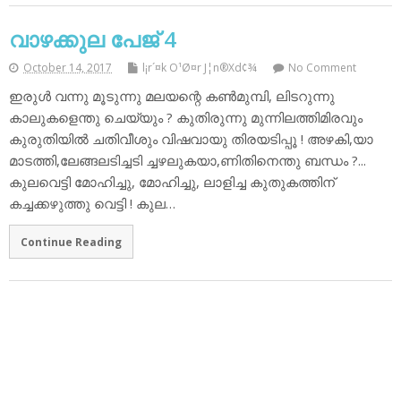
വാഴക്കുല പേജ് 4
October 14, 2017
l¡r´¤k O¹Ø¤r J¦n®Xd¢¾
No Comment
ഇരുള്‍ വന്നു മൂടുന്നു മലയന്റെ കണ്‍മുമ്പി, ലിടറുന്നു
കാലുകളെന്തു ചെയ്യും ? കുതിരുന്നു മുന്നിലത്തിമിരവും
കുരുതിയില്‍ ചതിവീശും വിഷവായു തിരയടിപ്പൂ ! അഴകി,യാ
മാടത്തി,ലേങ്ങലടിച്ചടി ച്ചഴലുകയാ,ണിതിനെന്തു ബന്ധം ?...
കുലവെട്ടി മോഹിച്ചു, മോഹിച്ചു, ലാളിച്ച കുതുകത്തിന്
കച്ചക്കഴുത്തു വെട്ടി ! കുല…
Continue Reading