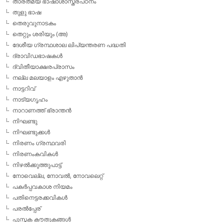
താരതമ്യ ഭാഷാശാസ്ത്രപഠനം
തുളു ഭാഷ
തെരുവുനാടകം
തെറ്റും ശരിയും (അ)
ദേശീയ ഗ്രന്ഥശാല ലിപ്യന്തരണ പദ്ധതി
ദ്രാവിഡഭാഷകള്‍
ദ്വിതീയാക്ഷരപ്രാസം
നല്ല മലയാളം എഴുതാന്‍
നാട്ടറിവ്
നാട്യഗൃഹം
നാറാണത്ത് ഭ്രാന്തന്‍
നിഘണ്ടു
നിഘണ്ടുക്കള്‍
നിരണം ഗ്രന്ഥവരി
നിരണംകവികള്‍
നിഴല്‍ക്കുത്തുപാട്ട്
നോവെല്ല, നോവല്‍, നോവലെറ്റ്
പകര്‍പ്പവകാശ നിയമം
പതിനെട്ടരക്കവികള്‍
പരല്‍പ്പേര്
പുസ്തക കൗതുകങ്ങള്‍