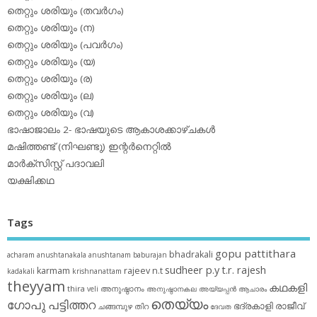
തെറ്റും ശരിയും (തവര്‍ഗം)
തെറ്റും ശരിയും (ന)
തെറ്റും ശരിയും (പവര്‍ഗം)
തെറ്റും ശരിയും (യ)
തെറ്റും ശരിയും (ര)
തെറ്റും ശരിയും (ല)
തെറ്റും ശരിയും (വ)
ഭാഷാജാലം 2- ഭാഷയുടെ ആകാശക്കാഴ്ചകള്‍
മഷിത്തണ്ട് (നിഘണ്ടു) ഇന്റര്‍നെറ്റില്‍
മാര്‍ക്‌സിസ്റ്റ് പദാവലി
യക്ഷിക്കഥ
Tags
gopu pattithara
bhadrakali
acharam
anushtanakala
anushtanam
baburajan
sudheer p.y
t.r. rajesh
karmam
rajeev n.t
kadakali
krishnanattam
theyyam
കഥകളി
thira
അനുഷ്ഠാനം
veli
അനുഷ്ഠാനകല
അയ്യപ്പന്‍
ആചാരം
തെയ്യം
ഗോപു പട്ടിത്തറ
ഭദ്രകാളി
രാജീവ്
ചങ്ങമ്പുഴ
തിറ
ദേവത