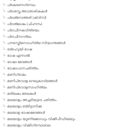
പ്രകരണഗ്രന്ഥം
പ്രശസ്ത അവതാരികകള്‍
പ്രശ്‌നോത്തരി (ക്വിസ്)
പ്രശ്ലേഷം (ചിഹ്നനം)
പ്രാചീനകവിത്രയം
പ്രാചീനഗദ്യം
പൗരസ്ത്യസാഹിത്യ സിദ്ധാന്തങ്ങള്‍
ബ്രഹൂയി ഭാഷ
ഭാഷ എന്നാല്‍
ഭാഷാ ഭേദങ്ങള്‍
ഭാഷാപഠനചരിത്രം
മണിഗ്രാമം
മണിപ്രവാള ലഘുകാവ്യങ്ങള്‍
മണിപ്രവാളസാഹിത്യം
മതിലകം രേഖകള്‍
മലയാളം അച്ചടിയുടെ ചരിത്രം
മലയാളം ബ്രിട്ടാനിക്ക
മലയാള ഭാഷാഭേദങ്ങള്‍
മലയാളം യൂണിക്കോഡും വിക്കീപീഡിയയും
മലയാളം വിക്കിഗ്രന്ഥശാല