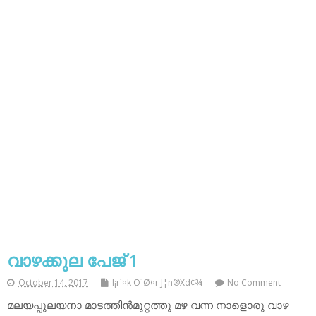
വാഴക്കുല പേജ് 1
October 14, 2017
l¡r´¤k O¹Ø¤r J¦n®Xd¢¾
No Comment
മലയപ്പുലയനാ മാടത്തിന്‍മുറ്റത്തു മഴ വന്ന നാളൊരു വാഴ