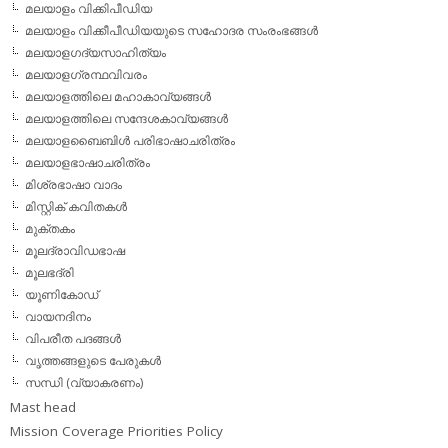
മലയാളം വിക്കിപീഡിയ
മലയാളം വിക്കീപീഡിയയുടെ സഹോദര സംരംഭങ്ങള്‍
മലയാളഗദ്യസാഹിത്യം
മലയാളഗ്രന്ഥവിവരം
മലയാളത്തിലെ മഹാകാവ്യങ്ങള്‍
മലയാളത്തിലെ സന്ദേശകാവ്യങ്ങള്‍
മലയാളബൈബിള്‍ പരിഭാഷാചരിത്രം
മലയാളഭാഷാചരിത്രം
മിശ്രഭാഷാ വാദം
മിസ്റ്റിക് കവിതകള്‍
മുക്തകം
മൂലദ്രാവിഡഭാഷ
മൂലഭദ്രി
യൂണികോഡ്
വായനദിനം
വിപരീത പദങ്ങള്‍
വൃത്തങ്ങളുടെ പേരുകള്‍
സന്ധി (വ്യാകരണം)
Mast head
Mission Coverage Priorities Policy