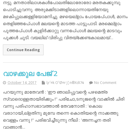
നട്ടു. മനതാരിലാശകള്‍പോലതിലോരോരോ മരതകക്കൂമ്പു
പൊടിച്ചുവന്നു. അരുമക്കിടാങ്ങളിലൊന്നായതിനേയു
മഴകിപ്പുലക്കള്ളിയോമനിച്ചു. മഴയെല്‌ളാം പോയപേ്പാള്‍, മാനം
തെളിഞ്ഞപേ്പാള്‍ മലയന്റെ മാടത്ത പാട്ടുപാടി. മരമെല്‌ളാം
പൂത്തപേ്പാള്‍ കുളിര്‍ക്കാറ്റു വന്നപേ്പാള്‍ മലയന്റെ മാടവും
പൂക്കള്‍ ചൂടി. വയലില് വിരിപ്പു വിതയ്‌ക്കേണ്ടകാലമായ്…
Continue Reading
വാഴക്കുല പേജ് 2
October 14, 2017
l¡r´¤k O¹Ø¤r J¦n®Xd¢¾
No Comment
പറയുന്നു മാതേവന്‍ : 'ഈ ഞാലിപ്പൂവന്റെ പഴമെത്ര
സ്വാദൊള്ളതായിരിക്കും !'' പരിചോ,ടനുജന്റെ വാക്കില്‍ ചിരി
വന്നു പരിഹാസഭാവത്താല്‍ തേവനോതി : 'കൊല
വരാറായി,ല്‌ളതിനു മുമ്പേ തന്നെ കൊതിയന്റെ നാക്കത്തു
വെള്ളം വന്നു !'' പരിഭവിച്ചീടുന്നു നീലി : 'അന്നച്ചന തരി
വാങ്ങാന്‍…