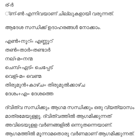
ര്-ര്‍
്ണ്-ണ്‍ എന്നിവയാണ് ചില്ലുകളായി വരുന്നത്.
ആദേശ സന്ധിക്ക് ഉദാഹരങ്ങള്‍ നോക്കാം.
എണ്‍+നൂറ്= എണ്ണൂറ്
തണ്‍+താര്‍=തണ്ടാര്‍
നല്+മ=നന്മ
ചെമ്പ്+ഏട്= ചെപ്പേട്
വെള്+മ= വെണ്മ
തിരുമുന്‍+കാഴ്ച= തിരുമുല്‍ക്കാഴ്ച
ദേശം+എ= ദേശത്തെ
ദ്വിത്വ സന്ധിക്കും ആഗമ സന്ധിക്കും ഒരു വ്യത്യാസം
മാത്രമേയുള്ളൂ. ദ്വിത്വത്തില്‍ ആഗമിക്കുന്നത്
അവിടെയുളള വര്‍ണങ്ങളില്‍ ഒന്നുതന്നെയാണ്.
ആഗമത്തില്‍ മൂന്നാമതൊരു വര്‍ണമാണ് ആഗമിക്കുന്നത്.