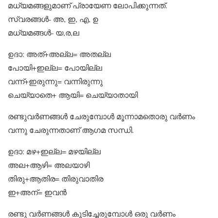
മധ്യമങ്ങളുമാണ് പ്രായേണ ലോപിക്കുന്നത്.
സ്വരങ്ങള്‍- അ, ഇ, എ, ഉ
മധ്യമങ്ങള്‍- യ,ര,ല
ഉദാ: അത്+അല്ല= അതല്ല
പോയി+ഇല്ല= പോയില്ല
വന്ന്+ഇരുന്നു= വന്നിരുന്നു
ചെയ്യാതെ+ ആയി= ചെയ്യാതായി
രണ്ടുവര്‍ണങ്ങള്‍ ചേരുമ്പോള്‍ മൂന്നാമതൊരു വര്‍ണം
വന്നു ചേരുന്നതാണ് ആഗമ സന്ധി.
ഉദാ: മഴ+ഇല്ല= മഴയില്ല
അല+ആഴി= അലയാഴി
തിരു+ആതിര= തിരുവാതിര
ഇ+അന്‍= ഇവന്‍
രണ്ടു വര്‍ണങ്ങള്‍ കൂടിച്ചേരുമ്പോള്‍ ഒരു വര്‍ണം