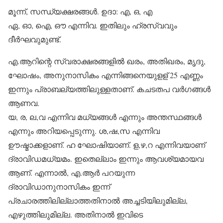
മൂന്ന്, സന്ധ്യക്ഷരങ്ങള്‍. ഉദാ: എ, ഒ, എ
ഏ, ഓ, ഐ, ഔ എന്നിവ. ഇതിലും ഹ്രസ്വവും
ദീര്‍ഘവുമുണ്ട്.
എ.ആറിന്റെ സ്വരാക്ഷരങ്ങളില്‍ ഖരം, അതിഖരം, മൃദു,
ഘോഷം, അനുനാസികം എന്നിങ്ങനെയുളള് 25 എണ്ണം
ഇന്നും പ്രാബല്യത്തിലുള്ളതാണ്. കചടതപ വര്‍ഗങ്ങള്‍
ആണവ.
യ, ര, ല,വ എന്നിവ മധ്യങ്ങള്‍ എന്നും അന്തസ്ഥങ്ങള്‍
എന്നും അറിയപ്പെടുന്നു. ശ,ഷ,സ എന്നിവ
ഊഷ്മാക്കളാണ്. ഹ ഘോഷിയാണ്. ള,ഴ,റ എന്നിവയാണ്
ദ്രാവിഡമധ്യമം. ഇതെല്ലാം ഇന്നും ആവശ്യമായവ
ആണ്. എന്നാല്‍, എ.ആര്‍ പറയുന്ന
ദ്രാവിഡാനുനാസികം ഇന്ന്
പ്രചാരത്തിലില്ലാത്തതിനാല്‍ അച്ചടിയിലുമില്ല,
എഴുത്തിലുമില്ല. അതിനാല്‍ ഇവിടെ