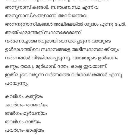
അനുനാസികങ്ങള്‍. ങ,ഞ,ണ,ന,മ എന്നിവ
അനുനാസികങ്ങളാണ്. അല്ലാത്തവ
അനനുനാസികങ്ങള്‍ അല്ലെങ്കില്‍ ശുദ്ധം എന്നു പേര്‍.
അഞ്ചാമത്തേത് സ്ഥാനഭേദമാണ്.
വര്‍ണോച്ചാരണവുമായി ബന്ധപ്പെടുന്ന വായുടെ
ഉള്‍ഭാഗത്തിലെ സ്ഥാനങ്ങളെ അടിസ്ഥാനമാക്കിയും
വര്‍ണങ്ങള്‍ വിഭജിക്കപ്പെടുന്നു. വായയുടെ ഉള്‍ഭാഗം
കണ്ഠം, താലു, മൂര്‍ധാവ്, ദന്തം, ഓഷ്ഠ ഇവയാണ്.
ഇതിലൂടെ വരുന്ന വര്‍ണത്തെ വര്‍ഗാക്ഷരങ്ങള്‍ എന്നു
പറയുന്നു.
കവര്‍ഗം-കണ്ഠ്യം
ചവര്‍ഗം- താലവ്യം
ടവര്‍ഗം-മൂര്‍ധന്യം
തവര്‍ഗം-ദന്ത്യം
പവര്‍ഗം- ഓഷ്ഠ്യം