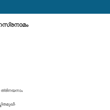
ഹസ്രനാമം
 ത്രിനയനാം
ിതമുഖീ-