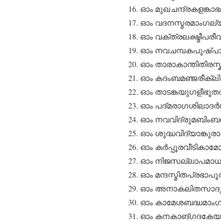
ഓം മുഖചന്ദ്രകളങ്
ഓം വദനസ്മരമാംഗ
ഓം വക്ത്രലക്ഷ്മീ
ഓം നവചമ്പകപുഷ്പ
ഓം താരാകാന്തിതിര
ഓം കദംബമഞ്ജരീക്ല
ഓം താടങ്കയുഗളീ
ഓം പദ്മരാഗശിലാദ
ഓം നവവിദ്രുമബിംബശ
ഓം ശുദ്ധവിദ്യാങ്കു
ഓം കർപ്പൂരവീടികാ
ഓം നിജസല്ലാപമാധു
ഓം മന്ദസ്മിതപ്രഭ
ഓം അനാകലിതസാദൃശ
ഓം കാമേശബദ്ധമാം
ഓം കനകാങ്ഗദകേയൂ