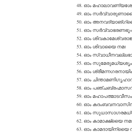
ഓം മഹാലാവണ്യശേ
ഓം സർവ്വാരുണായ
ഓം അനവദ്യാങ്ഗ്യ
ഓം സർവ്വാഭരണഭൂ
ഓം ശിവകാമേശ്വരാങ
ഓം ശിവായൈ നമഃ
ഓം സ്വാധീനവല്ലഭ
ഓം സുമേരുമധ്യശൃ
ഓം ശ്രീമന്നഗരനായ
ഓം ചിന്താമണിഗൃഹാ
ഓം പഞ്ചബ്രഹ്മാസ
ഓം മഹാപത്മാടവീസ
ഓം കദംബവനവാസിന
ഓം സുധാസാഗരമധ്
ഓം കാമാക്ഷ്യൈ നമ
ഓം കാമദായിന്യൈ 