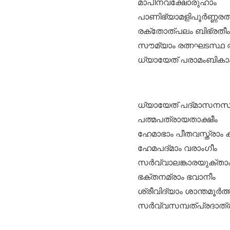
മാപീനവക്ഷോരുഹാം
പാണിഭ്യാമളിപൂർണ്ണര
രക്തോത്പലം ബിഭ്രതീം
സൗമ്യാം രത്നഘടസ്ഥ
ധ്യായേത് പരാമംബികാം
ധ്യായേത് പദ്മാസനസ
പത്മപത്രായതാക്ഷീം
ഹേമാഭാം പീതവസ്ത്രാ
ഹേമപദ്മാം വരാംഗീം
സർവ്വാലങ്കാരയുക്ത
ഭക്തനമ്രാം ഭവാനീം
ശ്രീവിദ്യാം ശാന്തമൂ
സർവ്വസമ്പത്പ്രദാത്രീ