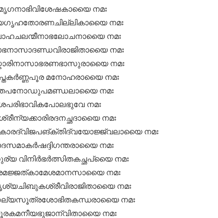
കാഭമൃഗനാഭിവിശേഷകായൈ നമഃ
ല്യഗൃഹതോരണചില്ലികായൈ നമഃ
പരീവാഹചലന്മീനാഭലോചനായൈ നമഃ
ാഭനാസാദണ്ഡവിരാജിതായൈ നമഃ
സ്കാരിനാസാഭരണഭാസുരായൈ നമഃ
ിപ്തകർണ്ണപൂര മനോഹരായൈ നമഃ
ഭൂതതപനോഡുപമണ്ഡലായൈ നമഃ
ർശപരിഭാവികപോലഭുവേ നമഃ
്രീന്യക്കാരിരദനച്ഛദായൈ നമഃ
രാകാരദ്വിജപങ്‌ക്തിദ്വയോജ്ജ്വലായൈ നമഃ
മോദസമാകർഷദ്ദിഗന്തരായൈ നമഃ
ര്യ വിനിർഭർത്സിതകച്ഛപ്യൈ നമഃ
ാപൂരമജ്ജത്കാമേശമാനസായൈ നമഃ
്യചിബുകശ്രീവിരാജിതായൈ നമഃ
ഗല്യസൂത്രശോഭിതകന്ധരായൈ നമഃ
രകമനീയഭുജാന്വിതായൈ നമഃ