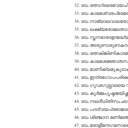
ഓം രത്നഗ്രൈവേയച
ഓം കാമേശ്വരപ്രേമ
ഓം നാഭ്യാലവാലരോ
ഓം ലക്ഷ്യരോമലതാ
ഓം സ്തനഭാരദളന്മദ്
ഓം അരുണാരുണകൗസു
ഓം രത്നകിങ്കിണിക
ഓം കാമേശജ്ഞാതസൗ
ഓം മാണിക്യമുകുടാ
ഓം ഇന്ദ്രഗോപപരിക
ഓം ഗൂഢഗുല്ഫായൈ 
ഓം കൂർമ്മപൃഷ്ഠജയി
ഓം നഖദീധിതിസംഛ
ഓം പദദ്വയപ്രഭാ
ഓം ശിഞ്ജാന മണിമഞ്
ഓം മരാളീമന്ദഗമനാ