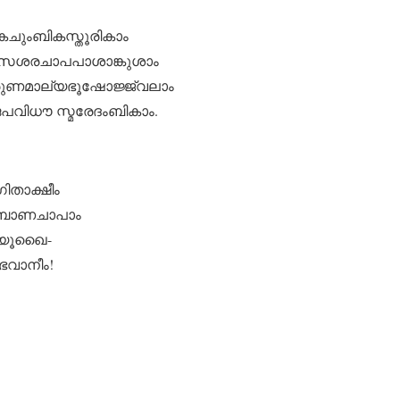
കചുംബികസ്തൂരികാം
സശരചാപപാശാങ്കുശാം
ണമാല്യഭൂഷോജ്ജ്വലാം
വിധൗ സ്മരേദംബികാം.
താക്ഷീം
പബാണചാപാം
മയൂഖൈ-
ഭവാനീം!