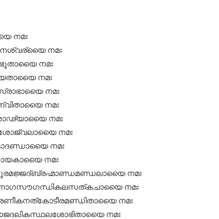
യൈ നമഃ
നേശ്വര്യൈ നമഃ
ംഭൂതായൈ നമഃ
്യതായൈ നമഃ
സ്രാഭായൈ നമഃ
്വിതായൈ നമഃ
ശാഢ്യായൈ നമഃ
കുശോജ്വലായൈ നമഃ
ോദണ്ഡായൈ നമഃ
സായകായൈ നമഃ
ൂരമജ്ജദ്ബ്രഹ്മാണ്ഡമണ്ഡലായൈ നമഃ
ന്നാഗസൗഗന്ധികലസത്കചായൈ നമഃ
്രേണീകനത്കോടീരമണ്ഡിതായൈ നമഃ
ിഭ്രാജദലികസ്ഥലശോഭിതായൈ നമഃ