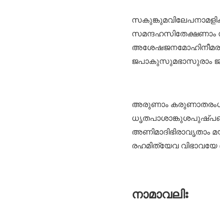
സകുങ്കുമവിലേപനാമളി
സമന്ദഹസിതേക്ഷണാം 
അശേഷജനമോഹിനീമരു
ജപാകുസുമഭാസുരാം ജപ
അരുണാം കരുണാതരംഗി
ധൃതപാശാങ്കുശപുഷ്
അണിമാദിഭിരാവൃതാം 
രഹമിത്യേവ വിഭാവയേ 
നാമാവലിഃ