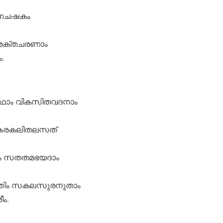
ത്നചഷകം
 രക്തചരണാം
.
്ഥാം വികസിതവദനാം
ം കരകലിതലസത്
ാം സതതമഭയദാം
ർത്തിം സകലസുരനുതാം
ം.