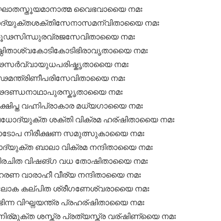
ാതസ്തൂയമാനാത്മ വൈഭവായൈ നമഃ
ദ്യുക്തശക്തിസേനാസമന്വിതായൈ നമഃ
രൂഢസിന്ധുരവ്രജസേവിതായൈ നമഃ
്ഠിതാശ്വകോടികോടിഭിരാവൃതായൈ നമഃ
ഢസർവ്വായുധപരിഷ്കൃതായൈ നമഃ
ഢമന്ത്രിണീപരിസേവിതായൈ നമഃ
ൂഢദണ്ഡനാഥാപുരസ്കൃതായൈ നമഃ
്ഷിപ്ത വഹ്നിപ്രാകാര മധ്യഗായൈ നമഃ
ോദ്യുക്ത ശക്തി വിക്രമ ഹര്ഷിതായൈ നമഃ
മാടോപ നിരീക്ഷണ സമുത്സുകായൈ നമഃ
ദ്യുക്ത ബാലാ വിക്രമ നന്ദിതായൈ നമഃ
 വിരചിത വിഷങ്ഗ വധ തോഷിതായൈ നമഃ
ഹരണ വാരാഹീ വീര്യ നന്ദിതായൈ നമഃ
ാലോക കല്പിത ശ്രീഗണേശ്വരായൈ നമഃ
ന്ന വിഘ്നയന്ത്ര പ്രഹര്ഷിതായൈ നമഃ
നിര്മുക്ത ശസ്ത്ര പ്രത്യസ്ത്ര വര്ഷിണ്യൈ നമഃ