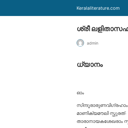
Keralaliterature.com
ശ്രീ ലളിതാസ
admin
ധ്യാനം
ഓം
സിന്ദൂരാരുണവിഗ്രഹാം
മാണിക്യമൗലി സ്ഫുരത്-
താരാനായകശേഖരാം സ്മ