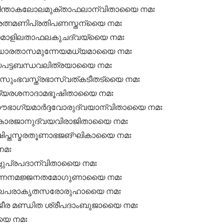
ിന്താകലോലമുക്താഫലാന്വിതായൈ നമഃ
രത്നമണിപ്രതിപണസ്തന്യൈ നമഃ
മാളിലതാഫലകുചദ്വയ്യൈ നമഃ
ധാരതാസമുന്നേയമധ്യമായൈ നമഃ
ധ്യപട്ടബന്ധവലിത്രയായൈ നമഃ
ംഭവസ്ത്രഭാസ്വത്കടീതട്യൈ നമഃ
ാരമ്യരശനാദാമഭൂഷിതായൈ നമഃ
ഭാഗ്യമാർദ്ദവോരുദ്വയാന്വിതായൈ നമഃ
കാരജാനുദ്വയവിരാജിതായൈ നമഃ
്ഷിപ്തസ്മരതൂണാഭജങ്ഘികായൈ നമഃ
നമഃ
ഷ്ണുപ്രപദാന്വിതായൈ നമഃ
ന്നനമജ്ജനതമോഗുണായൈ നമഃ
ജാലപരാകൃതസരോരുഹായൈ നമഃ
ജീര മണ്ഡിത ശ്രീപദാംബുജായൈ നമഃ
യൈ നമഃ