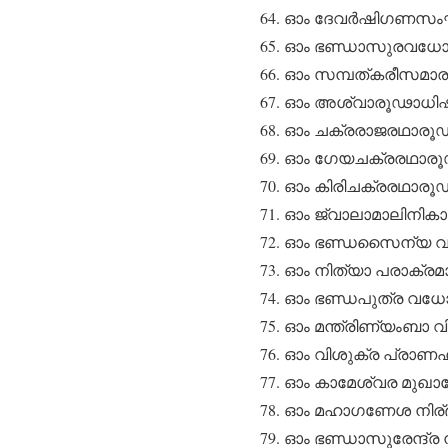
ഓം ദേവർഷിഗണസംഘ
ഓം ഭണ്ഡാസുരവധോ
ഓം സമ്പത്കരീസമാ
ഓം അശ്വാരൂഢാധിഷ
ഓം ചക്രരാജരഥാരൂ
ഓം ഗേയചക്രരഥാരൂ
ഓം കിരിചക്രരഥാര
ഓം ജ്വാലാമാലിനികാക
ഓം ഭണ്ഡസൈന്യ വധ
ഓം നിത്യാ പരാക്ര
ഓം ഭണ്ഡപുത്ര വധോ
ഓം മന്ത്രിണ്യംബാ
ഓം വിശുക്ര പ്രാണ
ഓം കാമേശ്വര മുഖ
ഓം മഹാഗണേശ നിര്ഭി
ഓം ഭണ്ഡാസുരേന്ദ്ര 