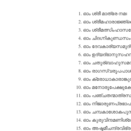
ഓം ശ്രീ മാത്രേ നമഃ
ഓം ശ്രീമഹാരാജ്ഞ്
ഓം ശ്രീമത്സിംഹാസ
ഓം ചിദഗ്നികുണ്ഡസ
ഓം ദേവകാര്യസമുദ
ഓം ഉദ്യദ്ഭാനുസഹ
ഓം ചതുര്ബാഹുസമന
ഓം രാഗസ്വരൂപപാ
ഓം ക്രോധാകാരാങ്
ഓം മനോരൂപേക്ഷുക
ഓം പഞ്ചതന്മാത്ര
ഓം നിജാരുണപ്രഭാപ
ഓം ചമ്പകാശോകപു
ഓം കുരുവിന്ദമണിശ
ഓം അഷ്ടമീചന്ദ്രവ