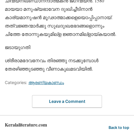
ചിന്മയനഖണ്ഡാനന്ദാത്മകന്‍ ജഗന്മയന്‍. 1580
മായയാ മനുഷ്യഭാവേന ദുഃഖിച്ചീടിനാന്‍
കാര്യമാനുഷന്‍ മൂഢാത്മാക്കളെയൊപ്പിപ്പാനായ്.
തത്വജ്ഞന്മാര്‍ക്കു സുഖദുഃഖഭേദങ്ങളൊന്നും
ചിത്തേ തോന്നുകയുമില്‌ള ജ്ഞാനമില്‌ളായ്കയാല്‍.
ജടായുഗതി
ശ്രീരാമദേവനേവം തിരഞ്ഞു നടക്കുമ്പോള്‍
തേരഴിഞ്ഞുടഞ്ഞു വീണാകുലമടവിയില്‍.
Categories:
ആരണ്യകാണ്ഡം
Leave a Comment
Keralaliterature.com
Back to top