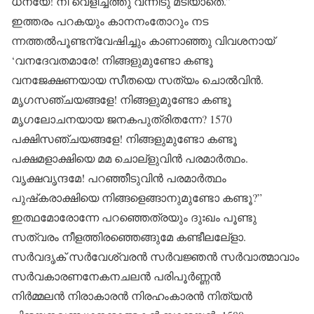
ധന്യേ! നീ വെളിച്ചത്തു വന്നീടു മടിയാതെ.”
ഇത്തരം പറകയും കാനനംതോറും നട
ന്നത്തല്‍പൂണ്ടന്വേഷിച്ചും കാണാഞ്ഞു വിവശനായ്
‘വനദേവതമാരേ! നിങ്ങളുമുണ്ടോ കണ്ടൂ
വനജേക്ഷണയായ സീതയെ സത്യം ചൊല്‍വിന്‍.
മൃഗസഞ്ചയങ്ങളേ! നിങ്ങളുമുണ്ടോ കണ്ടൂ
മൃഗലോചനയായ ജനകപുത്രിതന്നേ? 1570
പക്ഷിസഞ്ചയങ്ങളേ! നിങ്ങളുമുണ്ടോ കണ്ടൂ
പക്ഷമളാക്ഷിയെ മമ ചൊല്‌ളുവിന്‍ പരമാര്‍ത്ഥം.
വൃക്ഷവൃന്ദമേ! പറഞ്ഞീടുവിന്‍ പരമാര്‍ത്ഥം
പുഷ്‌കരാക്ഷിയെ നിങ്ങളെങ്ങാനുമുണ്ടോ കണ്ടൂ?”
ഇത്ഥമോരോന്നേ പറഞ്ഞെത്രയും ദുഃഖം പൂണ്ടു
സത്വരം നീളത്തിരഞ്ഞെങ്ങുമേ കണ്ടീലലേ്‌ളാ.
സര്‍വദൃക് സര്‍വേശ്വരന്‍ സര്‍വജ്ഞന്‍ സര്‍വാത്മാവാം
സര്‍വകാരണനേകനചലന്‍ പരിപൂര്‍ണ്ണന്‍
നിര്‍മ്മലന്‍ നിരാകാരന്‍ നിരഹംകാരന്‍ നിത്യന്‍