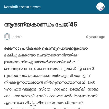
Keralaliterature.com
ആരണ്യകാണ്ഡം പേജ് 45
admin
9 years ago
രക്ഷസാം പരിഷകള്‍ കൊണ്ടുപൊയ്ക്കളകയോ
ഭക്ഷിച്ചുകളകയോ ചെയ്തതെന്നറിഞ്ഞീല.”
ഇങ്ങനെ നിനച്ചുടജാന്തര്‍ഭാഗത്തിങ്കല്‍ ചെ
ന്നെങ്ങുമേ നോക്കിക്കാണാഞ്ഞാകുലപെ്പട്ടു രാമന്‍
ദുഃഖഭാവവും കൈക്കൊണ്ടെത്രയും വിലാപിച്ചാന്‍
നിഷ്‌കളനാത്മാരാമന്‍ നിര്‍ഗ്ഗുണനാത്മാനന്ദന്‍. 1560
‘ഹാ! ഹാ! വല്‌ളഭേ! സീതേ! ഹാ! ഹാ! മൈഥിലീ! നാഥേ!
ഹാ! ഹാ! ജാനകീ! ദേവി! ഹാ! ഹാ! മല്‍പ്രാണേശ്വരി!
എന്നെ മോഹിപ്പിപ്പതിന്നായ്മറഞ്ഞിരിക്കയോ?