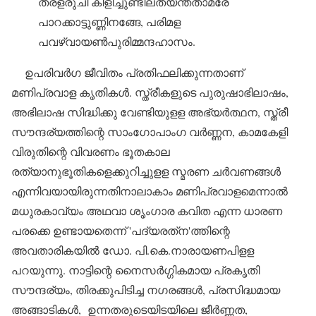
തരളരുചി കിളിച്ചുണ്ടിലത്യന്തതാമ്രേ
പാറക്കാട്ടുണ്ണിനങ്ങേ, പരിമള
പവഴ്‌വായണ്‍പുരിമ്മന്ദഹാസം.
ഉപരിവര്‍ഗ ജീവിതം പ്രതിഫലിക്കുന്നതാണ്
മണിപ്രവാള കൃതികള്‍. സ്ത്രീകളുടെ പുരുഷാഭിലാഷം,
അഭിലാഷ സിദ്ധിക്കു വേണ്ടിയുളള അഭ്യര്‍ത്ഥന, സ്ത്രീ
സൗന്ദര്യത്തിന്റെ സാംഗോപാംഗ വര്‍ണ്ണന, കാമകേളി
വിരുതിന്റെ വിവരണം ഭൂതകാല
രത്യാനുഭൂതികളെക്കുറിച്ചുളള സ്മരണ ചര്‍വണങ്ങള്‍
എന്നിവയായിരുന്നതിനാലാകാം മണിപ്രവാളമെന്നാല്‍
മധുരകാവ്യം അഥവാ ശൃംഗാര കവിത എന്ന ധാരണ
പരക്കെ ഉണ്ടായതെന്ന് 'പദ്യരത്‌ന'ത്തിന്റെ
അവതാരികയില്‍ ഡോ. പി.കെ.നാരായണപിളള
പറയുന്നു. നാട്ടിന്റെ നൈസര്‍ഗ്ഗികമായ പ്രകൃതി
സൗന്ദര്യം, തിരക്കുപിടിച്ച നഗരങ്ങള്‍, പ്രസിദ്ധമായ
അങ്ങാടികള്‍, ഉന്നതരുടെയിടയിലെ ജീര്‍ണ്ണത,