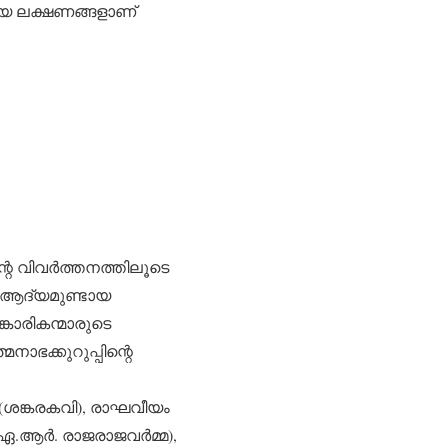
കിയ ലക്ഷണങ്ങളാണ്
െ വിവര്‍ത്തനത്തിലൂടെ
‍ ആദ്യമുണ്ടായ
ാരികന്മാരുടെ
ഭക്കുറുപ്പിന്റെ
(ശങ്കരകവി), രാഘവീയം
ആര്‍. രാജരാജവര്‍മ്മ),