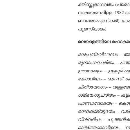
ക്രിസ്തുഭാഗവതം (പ്രൊ
നാരായണപിള്ള -1982 ല
ബാലരാമപ്പണിക്കര്‍), 
പുരസ്‌കാരം)
മലയാളത്തിലെ മഹാകാവ്
രാമചന്ദ്രവിലാസം- – അഴക
രുഗ്മാംഗദചരിതം- – പന്ത
ഉമാകേരളം- – ഉള്ളൂര്‍ 
കേശവീയം- – കെ.സി. 
ചിത്രയോഗം- – വള്ളത
ശ്രീയേശുചരിതം- – കട്ടക
പാണ്ഡവോദയം- – കൊടുങ്ങ
രാഘവാഭ്യുദയം- – വടക്ക
വിശ്വദീപം- – പുത്തന്‍ക
മാര്‍ത്തോമാവിജയം- – സിസ