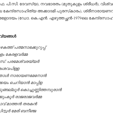
ഫ. പി.സി. ദേവസ്യ), നവഭാരതം (മുതുകുളം ശ്രീധര്‍), വിശ്
െ കേന്ദ്രസാഹിത്യ അക്കാദമി പുരസ്‌കാരം), ശ്രീനാരായണവ
കേരളോദയം (ഡോ. കെ.എന്‍. എഴുത്തച്ഛന്‍-1979ലെ കേന്ദ്രസാ
യങ്ങള്‍
ത്ത് പത്മനാഭക്കുറുപ്പ്
ളം കേരളവര്‍മ്മ
എസ്. പരമേശ്വരയ്യര്‍
കേശവപിള്ള
്തോള്‍ നാരായണമേനോന്‍
്കയം ചെറിയാന്‍ മാപ്പിള
ല്ലൂര്‍ കൊച്ചുണ്ണിത്തമ്പുരാന്‍
ുംകൂര്‍ രാജരാജവര്‍മ്മ
ാവ് മാത്തന്‍ തരകന്‍
്റ്റര്‍ മേരി ബനീഞ്ജ