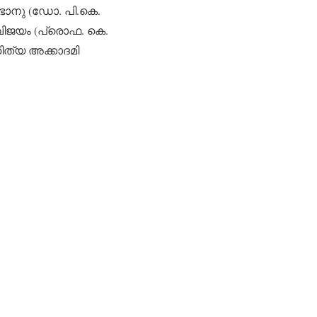
വഭാനു (ഡോ. പി.കെ.
ിജയം (പ്രൊഫ. കെ.
ഹിത്യ അക്കാദമി