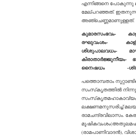
എന്നിങ്ങനെ പോകുന്നു 
മേല്പറഞ്ഞത്. ഇതനുസരി
അഞ്ചെണ്ണമാണുള്ളത്.
കുമാരസംഭവം- കാളി
രഘുവംശം- കാളിദ
ശിശുപാലവധം- മാഘ
കിരാതാര്‍ജ്ജുനീയം- ഭ
നൈഷധം -ശ്രീഹര
പത്തൊമ്പതാം നൂറ്റാണ്
സംസ്‌കൃതത്തില്‍ നിന്
സംസ്‌കൃതമഹാകാവ്യം 
ലക്ഷണമനുസരിച്ച് മലയ
രാമചന്ദ്രവിലാസം. കേരള
മൂഷികവംശം(അതുലമഹാകവ
(രാമപാണിവാദന്‍), വിശ