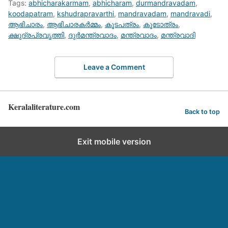
Tags:
abhicharakarmam
,
abhicharam
,
durmandravadam
,
koodapatram
,
kshudrapravarthi
,
mandravadam
,
mandravadi
,
ആഭിചാരം
,
ആഭിചാരകര്‍മ്മം
,
കൂടപത്രം
,
കൂടോത്രം
,
ക്ഷുദ്രപ്രവൃത്തി
,
ദുര്‍മന്ത്രവാദം
,
മന്ത്രവാദം
,
മന്ത്രവാദി
Leave a Comment
Keralaliterature.com
Back to top
Exit mobile version