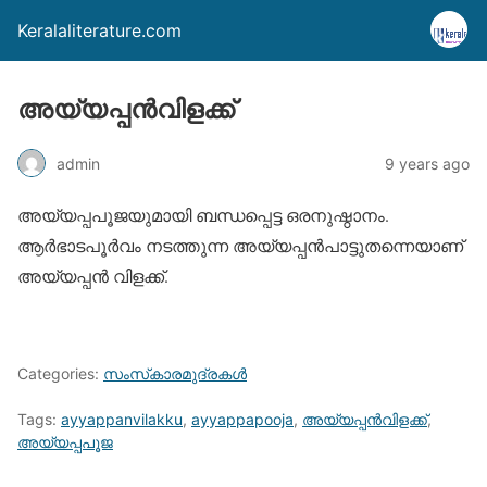
Keralaliterature.com
അയ്യപ്പന്‍വിളക്ക്
admin
9 years ago
അയ്യപ്പപൂജയുമായി ബന്ധപ്പെട്ട ഒരനുഷ്ഠാനം.
ആര്‍ഭാടപൂര്‍വം നടത്തുന്ന അയ്യപ്പന്‍പാട്ടുതന്നെയാണ്
അയ്യപ്പന്‍ വിളക്ക്.
Categories:
സംസ്‌കാരമുദ്രകള്‍
Tags:
ayyappanvilakku
,
ayyappapooja
,
അയ്യപ്പന്‍വിളക്ക്
,
അയ്യപ്പപൂജ