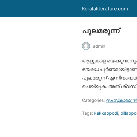
Keralaliterature.com
പുലമരുന്ന്
admin
ആളുകളെ മയക്കുവാനും 
ഔഷധചൂര്‍ണമായിട്ടാണ് പുല
പുലമരുന്ന് എന്നിവയെക്കു
ചെയ്യുക. അത് ശ്വസിക
Categories:
സംസ്‌കാരമുദ്ര
Tags:
kakkappodi
,
pillappo