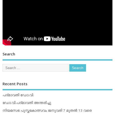
Search
Recent Posts
പദ്മാവതി ഡോ.വി.
ഡോ.വി.പദ്മാവതി അന്തരിച്ചു
നിയമസഭ പുസ്തകോത്സവം ജനുവരി 7 മുതല്‍ 13 വരെ