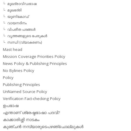
മൂലദ്രാവിഡഭാഷ
മൂലഭദ്രി
യൂണികോഡ്
വായനദിനം
വിപരീത പദങ്ങള്‍
വൃത്തങ്ങളുടെ പേരുകള്‍
സന്ധി (വ്യാകരണം)
Mast head
Mission Coverage Priorities Policy
News Policy & Publishing Principles
No Bylines Policy
Policy
Publishing Principles
UnNamed Source Policy
Verification Fact-checking Policy
ഉപഭാഷ
എന്താണ് ശ്രേഷ്ഠഭാഷാ പദവി?
കാക്കാരിശ്ശി നാടകം
കുഞ്ചന്‍ നമ്പ്യാരുടെപഴഞ്ചൊല്ലുകള്‍