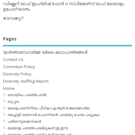
ഡിക്ഷ്ണറി ഓഫ് ഇംഗ്ലിഷ് ഫോര്‍ ദ സ്പീക്കേഴ്‌സ് ഓഫ് മലയാളം
ഉപോദ്ഘാതം
വേറാക്കൂറ്
Pages
‘മാര്‍ത്താണ്ഡവര്‍മ്മ’ യിലെ കഥാപാത്രങ്ങള്‍
Contact Us
Correction Policy
Diversity Policy
Diversity staffing Report
Home
ഒരായിരം പഴഞ്ചൊല്‍
ഒറ്റപ്പദം
കേരളപാണിനീയം പീഠിക (എ.ആര്‍.രാജരാജവര്‍മ)
തച്ചോളി ഒതേനൻ പൊന്നിയൻ പടയ്‌ക്കു പോയ പാട്ടുകഥ
പതിനെട്ടരക്കവികള്‍
മലയാള പഴഞ്ചൊല്ലുകള്‍ (ഇ,ഈ)
മലയാള പഴഞ്ചൊല്ലുകള്‍ (ഉ,ഊ,എ)