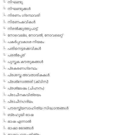
നിഘണ്ടു
നിഘണ്ടുക്കള്‍
നിരണം ഗ്രന്ഥവരി
നിരണംകവികള്‍
നിഴല്‍ക്കുത്തുപാട്ട്
നോവെല്ല, നോവല്‍, നോവലെറ്റ്
പകര്‍പ്പവകാശ നിയമം
പതിനെട്ടരക്കവികള്‍
പരല്‍പ്പേര്
പുസ്തക കൗതുകങ്ങള്‍
പ്രകരണഗ്രന്ഥം
പ്രശസ്ത അവതാരികകള്‍
പ്രശ്‌നോത്തരി (ക്വിസ്)
പ്രശ്ലേഷം (ചിഹ്നനം)
പ്രാചീനകവിത്രയം
പ്രാചീനഗദ്യം
പൗരസ്ത്യസാഹിത്യ സിദ്ധാന്തങ്ങള്‍
ബ്രഹൂയി ഭാഷ
ഭാഷ എന്നാല്‍
ഭാഷാ ഭേദങ്ങള്‍
ഭാഷാപഠനചരിത്രം