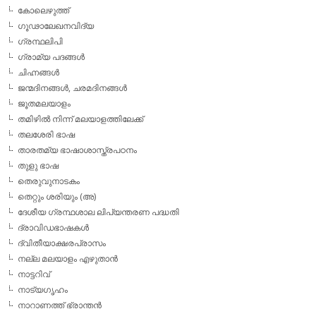
കോലെഴുത്ത്
ഗൂഢാലേഖനവിദ്യ
ഗ്രന്ഥലിപി
ഗ്രാമ്യ പദങ്ങള്‍
ചിഹ്നങ്ങള്‍
ജന്മദിനങ്ങള്‍, ചരമദിനങ്ങള്‍
ജൂതമലയാളം
തമിഴില്‍ നിന്ന് മലയാളത്തിലേക്ക്
തലശേരി ഭാഷ
താരതമ്യ ഭാഷാശാസ്ത്രപഠനം
തുളു ഭാഷ
തെരുവുനാടകം
തെറ്റും ശരിയും (അ)
ദേശീയ ഗ്രന്ഥശാല ലിപ്യന്തരണ പദ്ധതി
ദ്രാവിഡഭാഷകള്‍
ദ്വിതീയാക്ഷരപ്രാസം
നല്ല മലയാളം എഴുതാന്‍
നാട്ടറിവ്
നാട്യഗൃഹം
നാറാണത്ത് ഭ്രാന്തന്‍