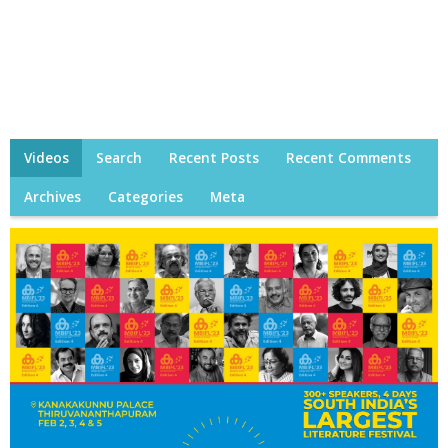
Videos
Search
Recent Posts
Recent Comments
Archives
Categories
Meta