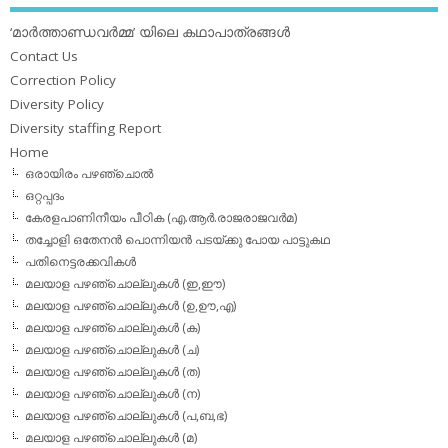
‘മാര്‍ത്താണ്ഡവര്‍മ്മ’ യിലെ കഥാപാത്രങ്ങള്‍
Contact Us
Correction Policy
Diversity Policy
Diversity staffing Report
Home
ഒരായിരം പഴഞ്ചൊല്‍
ഒറ്റപ്പദം
കേരളപാണിനീയം പീഠിക (എ.ആര്‍.രാജരാജവര്‍മ)
തച്ചോളി ഒതേനൻ പൊന്നിയൻ പടയ്‌ക്കു പോയ പാട്ടുകഥ
പതിനെട്ടരക്കവികള്‍
മലയാള പഴഞ്ചൊല്ലുകള്‍ (ഇ,ഈ)
മലയാള പഴഞ്ചൊല്ലുകള്‍ (ഉ,ഊ,എ)
മലയാള പഴഞ്ചൊല്ലുകള്‍ (ക)
മലയാള പഴഞ്ചൊല്ലുകള്‍ (ച)
മലയാള പഴഞ്ചൊല്ലുകള്‍ (ത)
മലയാള പഴഞ്ചൊല്ലുകള്‍ (ന)
മലയാള പഴഞ്ചൊല്ലുകള്‍ (പ,ബ,ഭ)
മലയാള പഴഞ്ചൊല്ലുകള്‍ (മ)