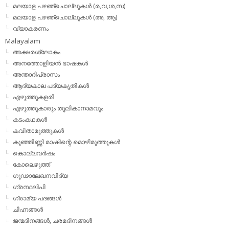
മലയാള പഴഞ്ചൊല്ലുകള്‍ (ര,വ,ശ,സ)
മലയാള പഴഞ്ചൊല്ലുകൾ (അ, ആ)
വ്യാകരണം
Malayalam
അക്ഷരശ്ലോകം
അനത്തോളിയന്‍ ഭാഷകള്‍
അന്താദിപ്രാസം
ആദ്യകാല പദ്യകൃതികള്‍
എഴുത്തുകളരി
എഴുത്തുകാരും തൂലികാനാമവും
കടംകഥകള്‍
കവിതാമുത്തുകള്‍
കുഞ്ഞിണ്ണി മാഷിന്റെ മൊഴിമുത്തുകള്‍
കൊല്ലവര്‍ഷം
കോലെഴുത്ത്
ഗൂഢാലേഖനവിദ്യ
ഗ്രന്ഥലിപി
ഗ്രാമ്യ പദങ്ങള്‍
ചിഹ്നങ്ങള്‍
ജന്മദിനങ്ങള്‍, ചരമദിനങ്ങള്‍