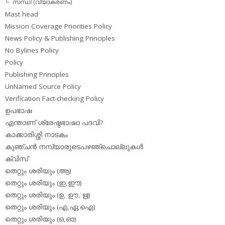
സന്ധി (വ്യാകരണം)
Mast head
Mission Coverage Priorities Policy
News Policy & Publishing Principles
No Bylines Policy
Policy
Publishing Principles
UnNamed Source Policy
Verification Fact-checking Policy
ഉപഭാഷ
എന്താണ് ശ്രേഷ്ഠഭാഷാ പദവി?
കാക്കാരിശ്ശി നാടകം
കുഞ്ചന്‍ നമ്പ്യാരുടെപഴഞ്ചൊല്ലുകള്‍
ക്വിസ്
തെറ്റും ശരിയും (ആ)
തെറ്റും ശരിയും (ഇ,ഈ)
തെറ്റും ശരിയും (ഉ, ഊ, ഋ)
തെറ്റും ശരിയും (എ,ഏ,ഐ)
തെറ്റും ശരിയും (ഒ,ഓ)