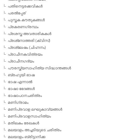
പതിനെട്ടരക്കവികള്‍
പരല്‍പ്പേര്
പുസ്തക കൗതുകങ്ങള്‍
പ്രകരണഗ്രന്ഥം
പ്രശസ്ത അവതാരികകള്‍
പ്രശ്‌നോത്തരി (ക്വിസ്)
പ്രശ്ലേഷം (ചിഹ്നനം)
പ്രാചീനകവിത്രയം
പ്രാചീനഗദ്യം
പൗരസ്ത്യസാഹിത്യ സിദ്ധാന്തങ്ങള്‍
ബ്രഹൂയി ഭാഷ
ഭാഷ എന്നാല്‍
ഭാഷാ ഭേദങ്ങള്‍
ഭാഷാപഠനചരിത്രം
മണിഗ്രാമം
മണിപ്രവാള ലഘുകാവ്യങ്ങള്‍
മണിപ്രവാളസാഹിത്യം
മതിലകം രേഖകള്‍
മലയാളം അച്ചടിയുടെ ചരിത്രം
മലയാളം ബ്രിട്ടാനിക്ക