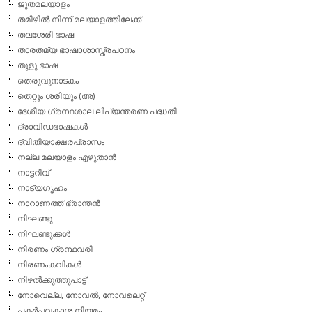
ജൂതമലയാളം
തമിഴില്‍ നിന്ന് മലയാളത്തിലേക്ക്
തലശേരി ഭാഷ
താരതമ്യ ഭാഷാശാസ്ത്രപഠനം
തുളു ഭാഷ
തെരുവുനാടകം
തെറ്റും ശരിയും (അ)
ദേശീയ ഗ്രന്ഥശാല ലിപ്യന്തരണ പദ്ധതി
ദ്രാവിഡഭാഷകള്‍
ദ്വിതീയാക്ഷരപ്രാസം
നല്ല മലയാളം എഴുതാന്‍
നാട്ടറിവ്
നാട്യഗൃഹം
നാറാണത്ത് ഭ്രാന്തന്‍
നിഘണ്ടു
നിഘണ്ടുക്കള്‍
നിരണം ഗ്രന്ഥവരി
നിരണംകവികള്‍
നിഴല്‍ക്കുത്തുപാട്ട്
നോവെല്ല, നോവല്‍, നോവലെറ്റ്
പകര്‍പ്പവകാശ നിയമം