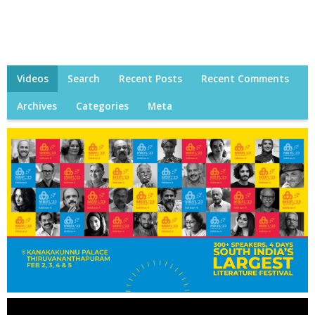
Videos
Search
Recent Posts
Recent Comments
Archives
Categories
Meta