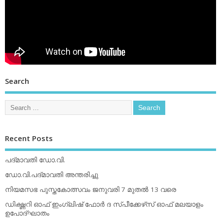
Search
Recent Posts
പദ്മാവതി ഡോ.വി.
ഡോ.വി.പദ്മാവതി അന്തരിച്ചു
നിയമസഭ പുസ്തകോത്സവം ജനുവരി 7 മുതല്‍ 13 വരെ
ഡിക്ഷ്ണറി ഓഫ് ഇംഗ്ലിഷ് ഫോര്‍ ദ സ്പീക്കേഴ്‌സ് ഓഫ് മലയാളം
ഉപോദ്ഘാതം