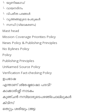
യൂണികോഡ്
വായനദിനം
വിപരീത പദങ്ങള്‍
വൃത്തങ്ങളുടെ പേരുകള്‍
സന്ധി (വ്യാകരണം)
Mast head
Mission Coverage Priorities Policy
News Policy & Publishing Principles
No Bylines Policy
Policy
Publishing Principles
UnNamed Source Policy
Verification Fact-checking Policy
ഉപഭാഷ
എന്താണ് ശ്രേഷ്ഠഭാഷാ പദവി?
കാക്കാരിശ്ശി നാടകം
കുഞ്ചന്‍ നമ്പ്യാരുടെപഴഞ്ചൊല്ലുകള്‍
ക്വിസ്
തെറ്റും ശരിയും (ആ)