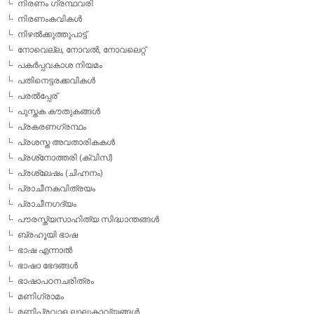
നിരണം ഗ്രന്ഥവരി
നിരണംകവികള്‍
നിഴല്‍ക്കുത്തുപാട്ട്
നോവെല്ല, നോവല്‍, നോവലെറ്റ്
പകര്‍പ്പവകാശ നിയമം
പതിനെട്ടരക്കവികള്‍
പരല്‍പ്പേര്
പുസ്തക കൗതുകങ്ങള്‍
പ്രകരണഗ്രന്ഥം
പ്രശസ്ത അവതാരികകള്‍
പ്രശ്‌നോത്തരി (ക്വിസ്)
പ്രശ്ലേഷം (ചിഹ്നനം)
പ്രാചീനകവിത്രയം
പ്രാചീനഗദ്യം
പൗരസ്ത്യസാഹിത്യ സിദ്ധാന്തങ്ങള്‍
ബ്രഹൂയി ഭാഷ
ഭാഷ എന്നാല്‍
ഭാഷാ ഭേദങ്ങള്‍
ഭാഷാപഠനചരിത്രം
മണിഗ്രാമം
മണിപ്രവാള ലഘുകാവ്യങ്ങള്‍