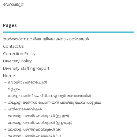
വേറാക്കൂറ്
Pages
‘മാര്‍ത്താണ്ഡവര്‍മ്മ’ യിലെ കഥാപാത്രങ്ങള്‍
Contact Us
Correction Policy
Diversity Policy
Diversity staffing Report
Home
ഒരായിരം പഴഞ്ചൊല്‍
ഒറ്റപ്പദം
കേരളപാണിനീയം പീഠിക (എ.ആര്‍.രാജരാജവര്‍മ)
തച്ചോളി ഒതേനൻ പൊന്നിയൻ പടയ്‌ക്കു പോയ പാട്ടുകഥ
പതിനെട്ടരക്കവികള്‍
മലയാള പഴഞ്ചൊല്ലുകള്‍ (ഇ,ഈ)
മലയാള പഴഞ്ചൊല്ലുകള്‍ (ഉ,ഊ,എ)
മലയാള പഴഞ്ചൊല്ലുകള്‍ (ക)
മലയാള പഴഞ്ചൊല്ലുകള്‍ (ച)