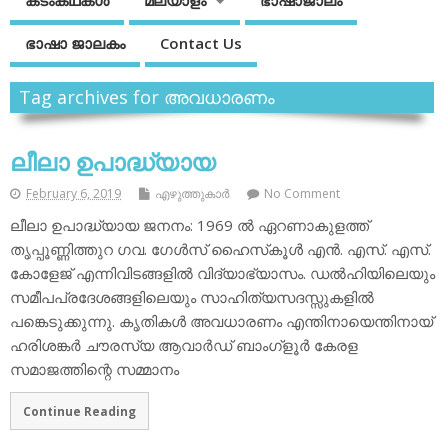
കടംകഥകള്‍
മലയാളം
ഭാഷാജാലം
ഭാഷാ ജാലകം
Contact Us
Tag archives for അവധാരണം
ലീലാ ഉപാദ്ധ്യായ
February 6, 2019
എഴുത്തുകാര്‍
No Comment
ലീലാ ഉപാദ്ധ്യായ ജനനം: 1969 ല്‍ ഏറണാകുളത്ത്
തൃപ്പൂണ്ണിത്തുറ ഗവ. ഗേള്‍സ് ഹൈസ്‌കൂള്‍ എന്‍. എസ്. എസ്.
കോളേജ് എന്നിവിടങ്ങളില്‍ വിദ്യാഭ്യാസം. ഡല്‍ഹിയിലെയും
സമീപപ്രദേശങ്ങളിലെയും സാഹിത്യസദസ്സുകളില്‍
പങ്കെടുക്കുന്നു. കൃതികള്‍ അവധാരണം എന്തിനായെന്തിനായ്
ഹരിശങ്കര്‍ ചൗരസ്യ ആവാര്‍ഡ് ബാംഗ്‌ളൂര്‍ കേരള
സമാജത്തിന്റെ സമ്മാനം
Continue Reading