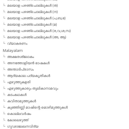
മലയാള പഴഞ്ചൊല്ലുകള്‍ (ത)
മലയാള പഴഞ്ചൊല്ലുകള്‍ (ന)
മലയാള പഴഞ്ചൊല്ലുകള്‍ (പ,ബ,ഭ)
മലയാള പഴഞ്ചൊല്ലുകള്‍ (മ)
മലയാള പഴഞ്ചൊല്ലുകള്‍ (ര,വ,ശ,സ)
മലയാള പഴഞ്ചൊല്ലുകൾ (അ, ആ)
വ്യാകരണം
Malayalam
അക്ഷരശ്ലോകം
അനത്തോളിയന്‍ ഭാഷകള്‍
അന്താദിപ്രാസം
ആദ്യകാല പദ്യകൃതികള്‍
എഴുത്തുകളരി
എഴുത്തുകാരും തൂലികാനാമവും
കടംകഥകള്‍
കവിതാമുത്തുകള്‍
കുഞ്ഞിണ്ണി മാഷിന്റെ മൊഴിമുത്തുകള്‍
കൊല്ലവര്‍ഷം
കോലെഴുത്ത്
ഗൂഢാലേഖനവിദ്യ