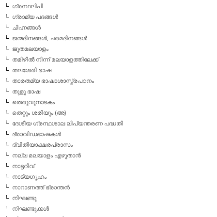
ഗ്രന്ഥലിപി
ഗ്രാമ്യ പദങ്ങള്‍
ചിഹ്നങ്ങള്‍
ജന്മദിനങ്ങള്‍, ചരമദിനങ്ങള്‍
ജൂതമലയാളം
തമിഴില്‍ നിന്ന് മലയാളത്തിലേക്ക്
തലശേരി ഭാഷ
താരതമ്യ ഭാഷാശാസ്ത്രപഠനം
തുളു ഭാഷ
തെരുവുനാടകം
തെറ്റും ശരിയും (അ)
ദേശീയ ഗ്രന്ഥശാല ലിപ്യന്തരണ പദ്ധതി
ദ്രാവിഡഭാഷകള്‍
ദ്വിതീയാക്ഷരപ്രാസം
നല്ല മലയാളം എഴുതാന്‍
നാട്ടറിവ്
നാട്യഗൃഹം
നാറാണത്ത് ഭ്രാന്തന്‍
നിഘണ്ടു
നിഘണ്ടുക്കള്‍