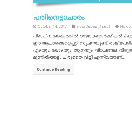
പതിനെട്ടാചാരം
October 14, 2017
സംസ്‌കാരമുദ്രകള്‍
No Co
പ്രാചീന കേരളത്തില്‍ രാജാക്കന്മാര്‍ക്ക് കല്‍പിക്
ഈ ആചാരങ്ങളെപ്പറ്റി സൂചനയുണ്ട്. രാജ്യപരിപ
ഏഴയും, കോഴയും, ആനയും, വീരചങ്ങല, വിരുത്, വാദ്
മുന്നില്‍ത്തളി, ചിരുതൈ വിളി എന്നിവയാണ്…
Continue Reading