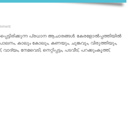
mment
കപ്പെട്ടിരിക്കുന്ന പ്രധാന ആചാരങ്ങള്‍. കേരളോല്‍പ്പത്തിയില്‍
ാലനം, കാലും കോലും, കണയും, ചുങ്കവും, വിരുത്തിയും,
യം, നേമവെടി, നെറ്റിപ്പട്ടം, പടവീട്, പറക്കുംകൂത്ത്,