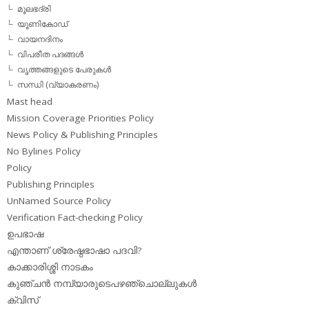
മൂലഭദ്രി
യൂണികോഡ്
വായനദിനം
വിപരീത പദങ്ങള്‍
വൃത്തങ്ങളുടെ പേരുകള്‍
സന്ധി (വ്യാകരണം)
Mast head
Mission Coverage Priorities Policy
News Policy & Publishing Principles
No Bylines Policy
Policy
Publishing Principles
UnNamed Source Policy
Verification Fact-checking Policy
ഉപഭാഷ
എന്താണ് ശ്രേഷ്ഠഭാഷാ പദവി?
കാക്കാരിശ്ശി നാടകം
കുഞ്ചന്‍ നമ്പ്യാരുടെപഴഞ്ചൊല്ലുകള്‍
ക്വിസ്