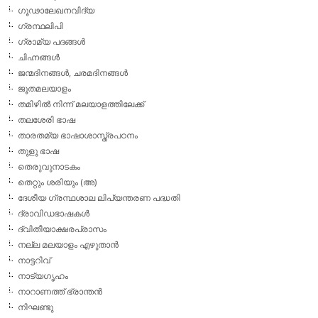
ഗൂഢാലേഖനവിദ്യ
ഗ്രന്ഥലിപി
ഗ്രാമ്യ പദങ്ങള്‍
ചിഹ്നങ്ങള്‍
ജന്മദിനങ്ങള്‍, ചരമദിനങ്ങള്‍
ജൂതമലയാളം
തമിഴില്‍ നിന്ന് മലയാളത്തിലേക്ക്
തലശേരി ഭാഷ
താരതമ്യ ഭാഷാശാസ്ത്രപഠനം
തുളു ഭാഷ
തെരുവുനാടകം
തെറ്റും ശരിയും (അ)
ദേശീയ ഗ്രന്ഥശാല ലിപ്യന്തരണ പദ്ധതി
ദ്രാവിഡഭാഷകള്‍
ദ്വിതീയാക്ഷരപ്രാസം
നല്ല മലയാളം എഴുതാന്‍
നാട്ടറിവ്
നാട്യഗൃഹം
നാറാണത്ത് ഭ്രാന്തന്‍
നിഘണ്ടു