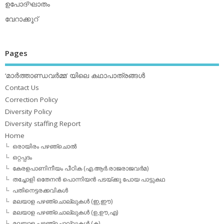
ഉപോദ്ഘാതം
വേറാക്കൂറ്
Pages
‘മാര്‍ത്താണ്ഡവര്‍മ്മ’ യിലെ കഥാപാത്രങ്ങള്‍
Contact Us
Correction Policy
Diversity Policy
Diversity staffing Report
Home
ഒരായിരം പഴഞ്ചൊല്‍
ഒറ്റപ്പദം
കേരളപാണിനീയം പീഠിക (എ.ആര്‍.രാജരാജവര്‍മ)
തച്ചോളി ഒതേനൻ പൊന്നിയൻ പടയ്‌ക്കു പോയ പാട്ടുകഥ
പതിനെട്ടരക്കവികള്‍
മലയാള പഴഞ്ചൊല്ലുകള്‍ (ഇ,ഈ)
മലയാള പഴഞ്ചൊല്ലുകള്‍ (ഉ,ഊ,എ)
മലയാള പഴഞ്ചൊല്ലുകള്‍ (ക)