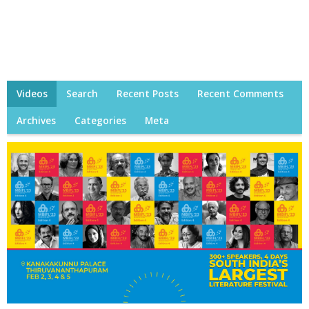
Videos
Search
Recent Posts
Recent Comments
Archives
Categories
Meta