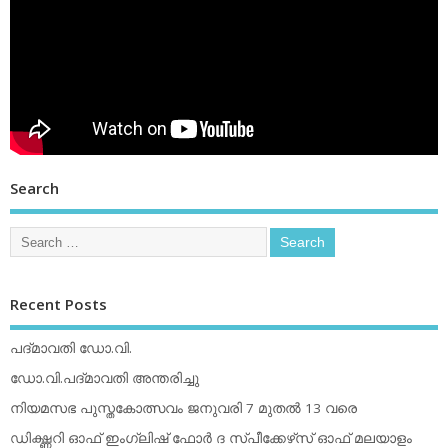
Search
Recent Posts
പദ്മാവതി ഡോ.വി.
ഡോ.വി.പദ്മാവതി അന്തരിച്ചു
നിയമസഭ പുസ്തകോത്സവം ജനുവരി 7 മുതല്‍ 13 വരെ
ഡിക്ഷ്ണറി ഓഫ് ഇംഗ്ലിഷ് ഫോര്‍ ദ സ്പീക്കേഴ്‌സ് ഓഫ് മലയാളം