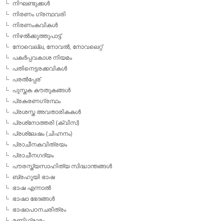
നിഘണ്ടുക്കള്‍
നിരണം ഗ്രന്ഥവരി
നിരണംകവികള്‍
നിഴല്‍ക്കുത്തുപാട്ട്
നോവെല്ല, നോവല്‍, നോവലെറ്റ്
പകര്‍പ്പവകാശ നിയമം
പതിനെട്ടരക്കവികള്‍
പരല്‍പ്പേര്
പുസ്തക കൗതുകങ്ങള്‍
പ്രകരണഗ്രന്ഥം
പ്രശസ്ത അവതാരികകള്‍
പ്രശ്‌നോത്തരി (ക്വിസ്)
പ്രശ്ലേഷം (ചിഹ്നനം)
പ്രാചീനകവിത്രയം
പ്രാചീനഗദ്യം
പൗരസ്ത്യസാഹിത്യ സിദ്ധാന്തങ്ങള്‍
ബ്രഹൂയി ഭാഷ
ഭാഷ എന്നാല്‍
ഭാഷാ ഭേദങ്ങള്‍
ഭാഷാപഠനചരിത്രം
മണിഗ്രാമം