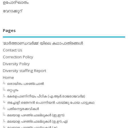
ഉപോദ്ഘാതം
വേറാക്കൂറ്
Pages
‘മാര്‍ത്താണ്ഡവര്‍മ്മ’ യിലെ കഥാപാത്രങ്ങള്‍
Contact Us
Correction Policy
Diversity Policy
Diversity staffing Report
Home
ഒരായിരം പഴഞ്ചൊല്‍
ഒറ്റപ്പദം
കേരളപാണിനീയം പീഠിക (എ.ആര്‍.രാജരാജവര്‍മ)
തച്ചോളി ഒതേനൻ പൊന്നിയൻ പടയ്‌ക്കു പോയ പാട്ടുകഥ
പതിനെട്ടരക്കവികള്‍
മലയാള പഴഞ്ചൊല്ലുകള്‍ (ഇ,ഈ)
മലയാള പഴഞ്ചൊല്ലുകള്‍ (ഉ,ഊ,എ)
മലയാള പഴഞ്ചൊല്ലുകള്‍ (ക)