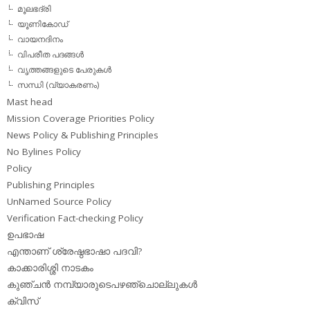
മൂലഭദ്രി
യൂണികോഡ്
വായനദിനം
വിപരീത പദങ്ങള്‍
വൃത്തങ്ങളുടെ പേരുകള്‍
സന്ധി (വ്യാകരണം)
Mast head
Mission Coverage Priorities Policy
News Policy & Publishing Principles
No Bylines Policy
Policy
Publishing Principles
UnNamed Source Policy
Verification Fact-checking Policy
ഉപഭാഷ
എന്താണ് ശ്രേഷ്ഠഭാഷാ പദവി?
കാക്കാരിശ്ശി നാടകം
കുഞ്ചന്‍ നമ്പ്യാരുടെപഴഞ്ചൊല്ലുകള്‍
ക്വിസ്