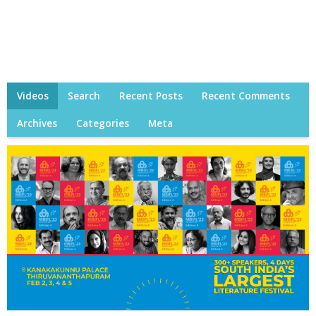
Videos
Search
Recent Posts
Recent Comments
Archives
Categories
Meta