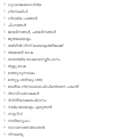
ഗൂഢാലേഖനവിദ്യ
ഗ്രന്ഥലിപി
ഗ്രാമ്യ പദങ്ങള്‍
ചിഹ്നങ്ങള്‍
ജന്മദിനങ്ങള്‍, ചരമദിനങ്ങള്‍
ജൂതമലയാളം
തമിഴില്‍ നിന്ന് മലയാളത്തിലേക്ക്
തലശേരി ഭാഷ
താരതമ്യ ഭാഷാശാസ്ത്രപഠനം
തുളു ഭാഷ
തെരുവുനാടകം
തെറ്റും ശരിയും (അ)
ദേശീയ ഗ്രന്ഥശാല ലിപ്യന്തരണ പദ്ധതി
ദ്രാവിഡഭാഷകള്‍
ദ്വിതീയാക്ഷരപ്രാസം
നല്ല മലയാളം എഴുതാന്‍
നാട്ടറിവ്
നാട്യഗൃഹം
നാറാണത്ത് ഭ്രാന്തന്‍
നിഘണ്ടു