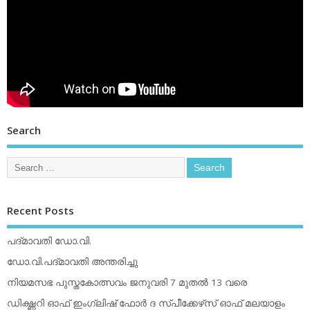
Search
Recent Posts
പദ്മാവതി ഡോ.വി.
ഡോ.വി.പദ്മാവതി അന്തരിച്ചു
നിയമസഭ പുസ്തകോത്സവം ജനുവരി 7 മുതല്‍ 13 വരെ
ഡിക്ഷ്ണറി ഓഫ് ഇംഗ്ലിഷ് ഫോര്‍ ദ സ്പീക്കേഴ്‌സ് ഓഫ് മലയാളം