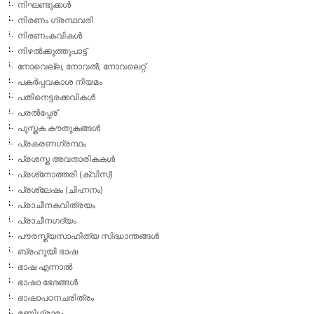
നിഘണ്ടുക്കള്‍
നിരണം ഗ്രന്ഥവരി
നിരണംകവികള്‍
നിഴല്‍ക്കുത്തുപാട്ട്
നോവെല്ല, നോവല്‍, നോവലെറ്റ്
പകര്‍പ്പവകാശ നിയമം
പതിനെട്ടരക്കവികള്‍
പരല്‍പ്പേര്
പുസ്തക കൗതുകങ്ങള്‍
പ്രകരണഗ്രന്ഥം
പ്രശസ്ത അവതാരികകള്‍
പ്രശ്‌നോത്തരി (ക്വിസ്)
പ്രശ്ലേഷം (ചിഹ്നനം)
പ്രാചീനകവിത്രയം
പ്രാചീനഗദ്യം
പൗരസ്ത്യസാഹിത്യ സിദ്ധാന്തങ്ങള്‍
ബ്രഹൂയി ഭാഷ
ഭാഷ എന്നാല്‍
ഭാഷാ ഭേദങ്ങള്‍
ഭാഷാപഠനചരിത്രം
മണിഗ്രാമം