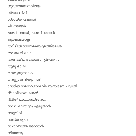
ഗൂഢാലേഖനവിദ്യ
ഗ്രന്ഥലിപി
ഗ്രാമ്യ പദങ്ങള്‍
ചിഹ്നങ്ങള്‍
ജന്മദിനങ്ങള്‍, ചരമദിനങ്ങള്‍
ജൂതമലയാളം
തമിഴില്‍ നിന്ന് മലയാളത്തിലേക്ക്
തലശേരി ഭാഷ
താരതമ്യ ഭാഷാശാസ്ത്രപഠനം
തുളു ഭാഷ
തെരുവുനാടകം
തെറ്റും ശരിയും (അ)
ദേശീയ ഗ്രന്ഥശാല ലിപ്യന്തരണ പദ്ധതി
ദ്രാവിഡഭാഷകള്‍
ദ്വിതീയാക്ഷരപ്രാസം
നല്ല മലയാളം എഴുതാന്‍
നാട്ടറിവ്
നാട്യഗൃഹം
നാറാണത്ത് ഭ്രാന്തന്‍
നിഘണ്ടു