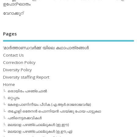
ഉപോദ്ഘാതം
വേറാക്കൂറ്
Pages
‘മാര്‍ത്താണ്ഡവര്‍മ്മ’ യിലെ കഥാപാത്രങ്ങള്‍
Contact Us
Correction Policy
Diversity Policy
Diversity staffing Report
Home
ഒരായിരം പഴഞ്ചൊല്‍
ഒറ്റപ്പദം
കേരളപാണിനീയം പീഠിക (എ.ആര്‍.രാജരാജവര്‍മ)
തച്ചോളി ഒതേനൻ പൊന്നിയൻ പടയ്‌ക്കു പോയ പാട്ടുകഥ
പതിനെട്ടരക്കവികള്‍
മലയാള പഴഞ്ചൊല്ലുകള്‍ (ഇ,ഈ)
മലയാള പഴഞ്ചൊല്ലുകള്‍ (ഉ,ഊ,എ)