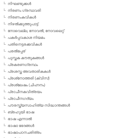
നിഘണ്ടുക്കള്‍
നിരണം ഗ്രന്ഥവരി
നിരണംകവികള്‍
നിഴല്‍ക്കുത്തുപാട്ട്
നോവെല്ല, നോവല്‍, നോവലെറ്റ്
പകര്‍പ്പവകാശ നിയമം
പതിനെട്ടരക്കവികള്‍
പരല്‍പ്പേര്
പുസ്തക കൗതുകങ്ങള്‍
പ്രകരണഗ്രന്ഥം
പ്രശസ്ത അവതാരികകള്‍
പ്രശ്‌നോത്തരി (ക്വിസ്)
പ്രശ്ലേഷം (ചിഹ്നനം)
പ്രാചീനകവിത്രയം
പ്രാചീനഗദ്യം
പൗരസ്ത്യസാഹിത്യ സിദ്ധാന്തങ്ങള്‍
ബ്രഹൂയി ഭാഷ
ഭാഷ എന്നാല്‍
ഭാഷാ ഭേദങ്ങള്‍
ഭാഷാപഠനചരിത്രം