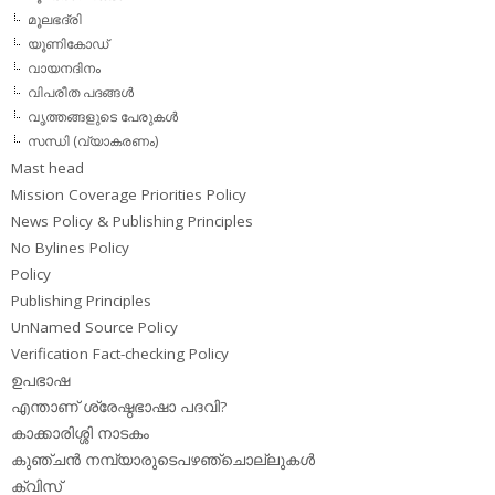
മൂലഭദ്രി
യൂണികോഡ്
വായനദിനം
വിപരീത പദങ്ങള്‍
വൃത്തങ്ങളുടെ പേരുകള്‍
സന്ധി (വ്യാകരണം)
Mast head
Mission Coverage Priorities Policy
News Policy & Publishing Principles
No Bylines Policy
Policy
Publishing Principles
UnNamed Source Policy
Verification Fact-checking Policy
ഉപഭാഷ
എന്താണ് ശ്രേഷ്ഠഭാഷാ പദവി?
കാക്കാരിശ്ശി നാടകം
കുഞ്ചന്‍ നമ്പ്യാരുടെപഴഞ്ചൊല്ലുകള്‍
ക്വിസ്