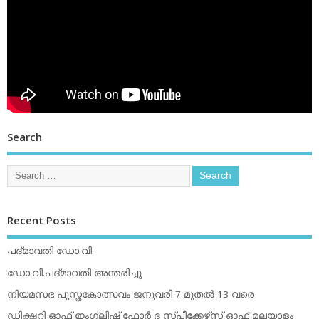
Search
Recent Posts
പദ്മാവതി ഡോ.വി.
ഡോ.വി.പദ്മാവതി അന്തരിച്ചു
നിയമസഭ പുസ്തകോത്സവം ജനുവരി 7 മുതല്‍ 13 വരെ
ഡിക്ഷ്ണറി ഓഫ് ഇംഗ്ലിഷ് ഫോര്‍ ദ സ്പീക്കേഴ്‌സ് ഓഫ് മലയാളം