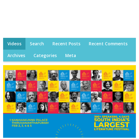
Videos
Search
Recent Posts
Recent Comments
Archives
Categories
Meta