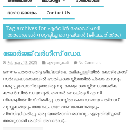
കടംകഥകള്‍
മലയാളം
ഭാഷാജാലം
ഭാഷാ ജാലകം
Contact Us
Tag archives for എര്‍വിന്‍ ഷോഡിംഗര്‍
-തരംഗങ്ങള്‍ സൃഷ്ടിച്ച മനുഷ്യന്‍ (ജീവചരിത്രം)
ജോര്‍ജ്ജ് വര്‍ഗീസ് ഡോ.
February 18, 2025
എഴുത്തുകാര്‍
No Comment
ജനനം പത്തനംതിട്ട ജില്ലയിലെ മല്ലപ്പള്ളിയില്‍. കോഴിക്കോട്
സര്‍വകലാശാലയില്‍ ഭൗതികശാസ്ത്രത്തില്‍ പ്രൊഫസറും
വകുപ്പുമേധാവിയുമായിരുന്നു. കേരള ശാസ്ത്രസാങ്കേതിക
കൗണ്‍സില്‍ ഡയറക്ടര്‍, മെമ്പര്‍ സെക്രട്ടറി എന്നീ
നിലകളില്‍നിന്ന് വിരമിച്ചു. ശാസ്ത്രസംബന്ധമായ പതിനാറ്
പുസ്തകങ്ങളും അനേകം ഗവേഷണലേഖനങ്ങളും
പ്രസിദ്ധീകരിച്ചു. ഒരു യാത്രാവിവരണവും എഴുതിയിട്ടുണ്ട്.
അബുദാബി ശക്തി അവാര്‍ഡ്,…