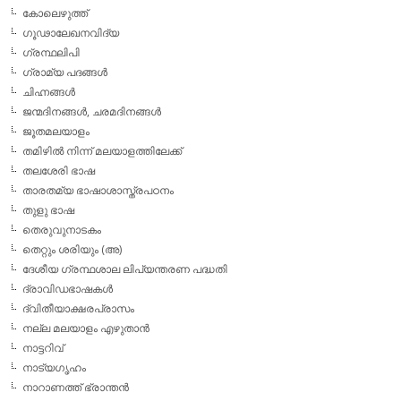
കോലെഴുത്ത്
ഗൂഢാലേഖനവിദ്യ
ഗ്രന്ഥലിപി
ഗ്രാമ്യ പദങ്ങള്‍
ചിഹ്നങ്ങള്‍
ജന്മദിനങ്ങള്‍, ചരമദിനങ്ങള്‍
ജൂതമലയാളം
തമിഴില്‍ നിന്ന് മലയാളത്തിലേക്ക്
തലശേരി ഭാഷ
താരതമ്യ ഭാഷാശാസ്ത്രപഠനം
തുളു ഭാഷ
തെരുവുനാടകം
തെറ്റും ശരിയും (അ)
ദേശീയ ഗ്രന്ഥശാല ലിപ്യന്തരണ പദ്ധതി
ദ്രാവിഡഭാഷകള്‍
ദ്വിതീയാക്ഷരപ്രാസം
നല്ല മലയാളം എഴുതാന്‍
നാട്ടറിവ്
നാട്യഗൃഹം
നാറാണത്ത് ഭ്രാന്തന്‍