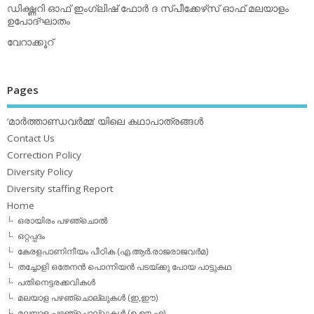
ഡിക്ഷ്ണറി ഓഫ് ഇംഗ്ലിഷ് ഫോര്‍ ദ സ്പീക്കേഴ്‌സ് ഓഫ് മലയാളം
ഉപോദ്ഘാതം
വേറാക്കൂറ്
Pages
‘മാര്‍ത്താണ്ഡവര്‍മ്മ’ യിലെ കഥാപാത്രങ്ങള്‍
Contact Us
Correction Policy
Diversity Policy
Diversity staffing Report
Home
ഒരായിരം പഴഞ്ചൊല്‍
ഒറ്റപ്പദം
കേരളപാണിനീയം പീഠിക (എ.ആര്‍.രാജരാജവര്‍മ)
തച്ചോളി ഒതേനൻ പൊന്നിയൻ പടയ്‌ക്കു പോയ പാട്ടുകഥ
പതിനെട്ടരക്കവികള്‍
മലയാള പഴഞ്ചൊല്ലുകള്‍ (ഇ,ഈ)
മലയാള പഴഞ്ചൊല്ലുകള്‍ (ഉ,ഊ,എ)