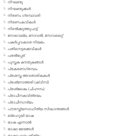
നിഘണ്ടു
നിഘണ്ടുക്കള്‍
നിരണം ഗ്രന്ഥവരി
നിരണംകവികള്‍
നിഴല്‍ക്കുത്തുപാട്ട്
നോവെല്ല, നോവല്‍, നോവലെറ്റ്
പകര്‍പ്പവകാശ നിയമം
പതിനെട്ടരക്കവികള്‍
പരല്‍പ്പേര്
പുസ്തക കൗതുകങ്ങള്‍
പ്രകരണഗ്രന്ഥം
പ്രശസ്ത അവതാരികകള്‍
പ്രശ്‌നോത്തരി (ക്വിസ്)
പ്രശ്ലേഷം (ചിഹ്നനം)
പ്രാചീനകവിത്രയം
പ്രാചീനഗദ്യം
പൗരസ്ത്യസാഹിത്യ സിദ്ധാന്തങ്ങള്‍
ബ്രഹൂയി ഭാഷ
ഭാഷ എന്നാല്‍
ഭാഷാ ഭേദങ്ങള്‍
ഭാഷാപഠനചരിത്രം