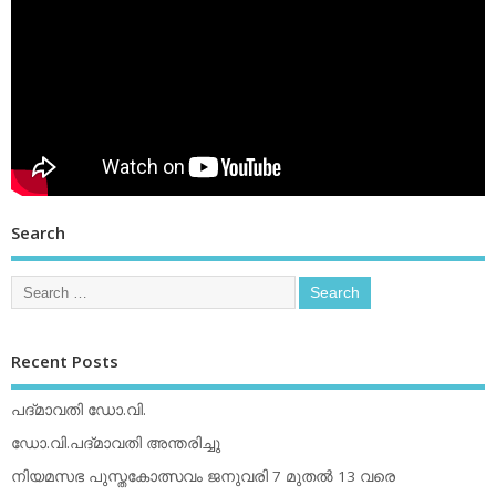
Search
Recent Posts
പദ്മാവതി ഡോ.വി.
ഡോ.വി.പദ്മാവതി അന്തരിച്ചു
നിയമസഭ പുസ്തകോത്സവം ജനുവരി 7 മുതല്‍ 13 വരെ