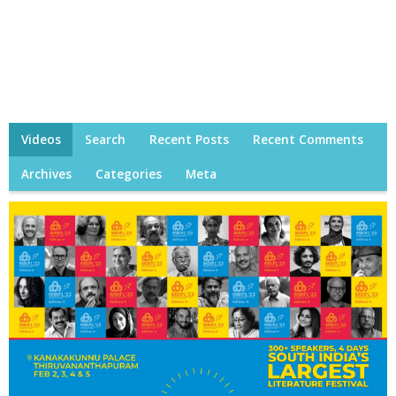
Videos
Search
Recent Posts
Recent Comments
Archives
Categories
Meta