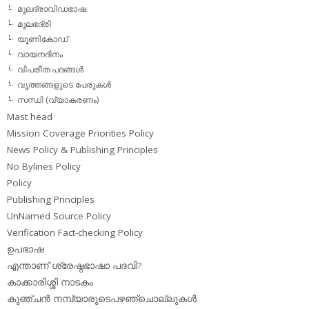
മൂലദ്രാവിഡഭാഷ
മൂലഭദ്രി
യൂണികോഡ്
വായനദിനം
വിപരീത പദങ്ങള്‍
വൃത്തങ്ങളുടെ പേരുകള്‍
സന്ധി (വ്യാകരണം)
Mast head
Mission Coverage Priorities Policy
News Policy & Publishing Principles
No Bylines Policy
Policy
Publishing Principles
UnNamed Source Policy
Verification Fact-checking Policy
ഉപഭാഷ
എന്താണ് ശ്രേഷ്ഠഭാഷാ പദവി?
കാക്കാരിശ്ശി നാടകം
കുഞ്ചന്‍ നമ്പ്യാരുടെപഴഞ്ചൊല്ലുകള്‍