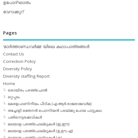
ഉപോദ്ഘാതം
വേറാക്കൂറ്
Pages
‘മാര്‍ത്താണ്ഡവര്‍മ്മ’ യിലെ കഥാപാത്രങ്ങള്‍
Contact Us
Correction Policy
Diversity Policy
Diversity staffing Report
Home
ഒരായിരം പഴഞ്ചൊല്‍
ഒറ്റപ്പദം
കേരളപാണിനീയം പീഠിക (എ.ആര്‍.രാജരാജവര്‍മ)
തച്ചോളി ഒതേനൻ പൊന്നിയൻ പടയ്‌ക്കു പോയ പാട്ടുകഥ
പതിനെട്ടരക്കവികള്‍
മലയാള പഴഞ്ചൊല്ലുകള്‍ (ഇ,ഈ)
മലയാള പഴഞ്ചൊല്ലുകള്‍ (ഉ,ഊ,എ)
മലയാള പഴഞ്ചൊല്ലുകള്‍ (ക)