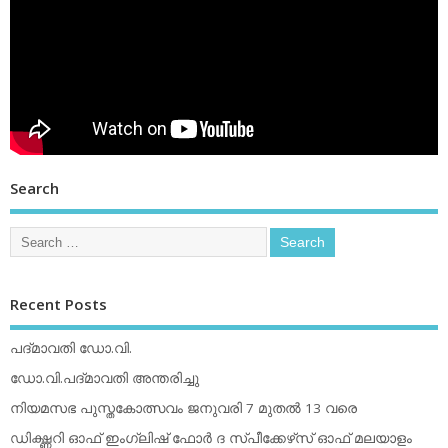
Search
Recent Posts
പദ്മാവതി ഡോ.വി.
ഡോ.വി.പദ്മാവതി അന്തരിച്ചു
നിയമസഭ പുസ്തകോത്സവം ജനുവരി 7 മുതല്‍ 13 വരെ
ഡിക്ഷ്ണറി ഓഫ് ഇംഗ്ലിഷ് ഫോര്‍ ദ സ്പീക്കേഴ്‌സ് ഓഫ് മലയാളം