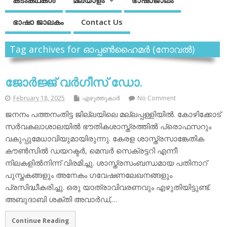
കടംകഥകള്‍
മലയാളം
ഭാഷാജാലം
ഭാഷാ ജാലകം
Contact Us
Tag archives for ഓപ്പണ്‍ഹൈമര്‍ (നോവല്‍)
ജോര്‍ജ്ജ് വര്‍ഗീസ് ഡോ.
February 18, 2025
എഴുത്തുകാര്‍
No Comment
ജനനം പത്തനംതിട്ട ജില്ലയിലെ മല്ലപ്പള്ളിയില്‍. കോഴിക്കോട്
സര്‍വകലാശാലയില്‍ ഭൗതികശാസ്ത്രത്തില്‍ പ്രൊഫസറും
വകുപ്പുമേധാവിയുമായിരുന്നു. കേരള ശാസ്ത്രസാങ്കേതിക
കൗണ്‍സില്‍ ഡയറക്ടര്‍, മെമ്പര്‍ സെക്രട്ടറി എന്നീ
നിലകളില്‍നിന്ന് വിരമിച്ചു. ശാസ്ത്രസംബന്ധമായ പതിനാറ്
പുസ്തകങ്ങളും അനേകം ഗവേഷണലേഖനങ്ങളും
പ്രസിദ്ധീകരിച്ചു. ഒരു യാത്രാവിവരണവും എഴുതിയിട്ടുണ്ട്.
അബുദാബി ശക്തി അവാര്‍ഡ്,…
Continue Reading