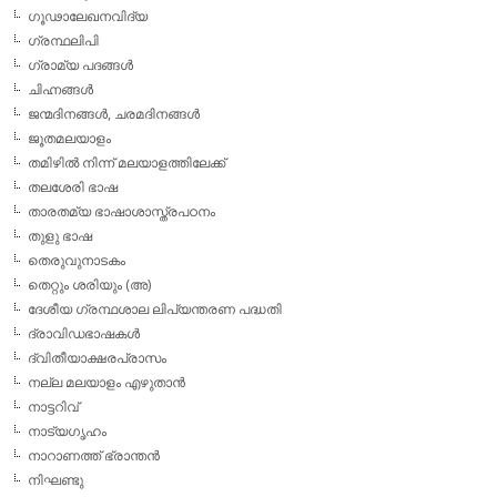
ഗൂഢാലേഖനവിദ്യ
ഗ്രന്ഥലിപി
ഗ്രാമ്യ പദങ്ങള്‍
ചിഹ്നങ്ങള്‍
ജന്മദിനങ്ങള്‍, ചരമദിനങ്ങള്‍
ജൂതമലയാളം
തമിഴില്‍ നിന്ന് മലയാളത്തിലേക്ക്
തലശേരി ഭാഷ
താരതമ്യ ഭാഷാശാസ്ത്രപഠനം
തുളു ഭാഷ
തെരുവുനാടകം
തെറ്റും ശരിയും (അ)
ദേശീയ ഗ്രന്ഥശാല ലിപ്യന്തരണ പദ്ധതി
ദ്രാവിഡഭാഷകള്‍
ദ്വിതീയാക്ഷരപ്രാസം
നല്ല മലയാളം എഴുതാന്‍
നാട്ടറിവ്
നാട്യഗൃഹം
നാറാണത്ത് ഭ്രാന്തന്‍
നിഘണ്ടു