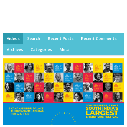
Videos
Search
Recent Posts
Recent Comments
Archives
Categories
Meta