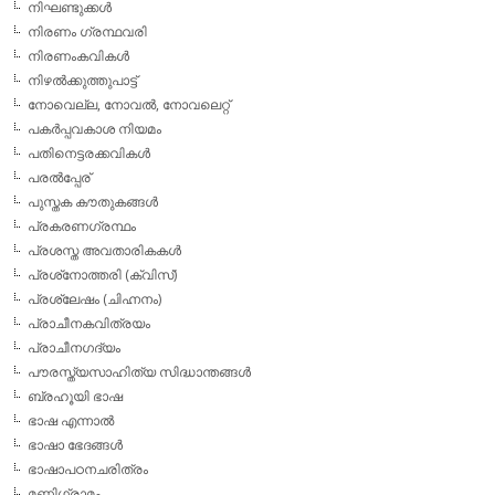
നിഘണ്ടുക്കള്‍
നിരണം ഗ്രന്ഥവരി
നിരണംകവികള്‍
നിഴല്‍ക്കുത്തുപാട്ട്
നോവെല്ല, നോവല്‍, നോവലെറ്റ്
പകര്‍പ്പവകാശ നിയമം
പതിനെട്ടരക്കവികള്‍
പരല്‍പ്പേര്
പുസ്തക കൗതുകങ്ങള്‍
പ്രകരണഗ്രന്ഥം
പ്രശസ്ത അവതാരികകള്‍
പ്രശ്‌നോത്തരി (ക്വിസ്)
പ്രശ്ലേഷം (ചിഹ്നനം)
പ്രാചീനകവിത്രയം
പ്രാചീനഗദ്യം
പൗരസ്ത്യസാഹിത്യ സിദ്ധാന്തങ്ങള്‍
ബ്രഹൂയി ഭാഷ
ഭാഷ എന്നാല്‍
ഭാഷാ ഭേദങ്ങള്‍
ഭാഷാപഠനചരിത്രം
മണിഗ്രാമം