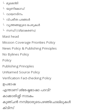
മൂലഭദ്രി
യൂണികോഡ്
വായനദിനം
വിപരീത പദങ്ങള്‍
വൃത്തങ്ങളുടെ പേരുകള്‍
സന്ധി (വ്യാകരണം)
Mast head
Mission Coverage Priorities Policy
News Policy & Publishing Principles
No Bylines Policy
Policy
Publishing Principles
UnNamed Source Policy
Verification Fact-checking Policy
ഉപഭാഷ
എന്താണ് ശ്രേഷ്ഠഭാഷാ പദവി?
കാക്കാരിശ്ശി നാടകം
കുഞ്ചന്‍ നമ്പ്യാരുടെപഴഞ്ചൊല്ലുകള്‍
ക്വിസ്