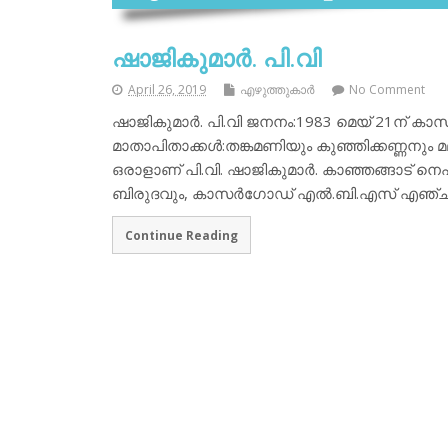
ഷാജികുമാര്‍. പി.വി
April 26, 2019
എഴുത്തുകാര്‍
No Comment
ഷാജികുമാര്‍. പി.വി ജനനം:1983 മെയ് 21ന് കാ
മാതാപിതാക്കള്‍:തങ്കമണിയും കുഞ്ഞിക്കണ്ണനു
ഒരാളാണ് പി.വി. ഷാജികുമാര്‍. കാഞ്ഞങ്ങാട് നെ
ബിരുദവും, കാസര്‍ഗോഡ് എല്‍.ബി.എസ് എഞ്ചി
Continue Reading