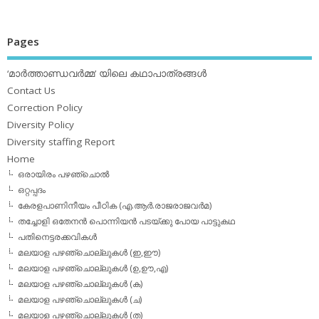
Pages
‘മാര്‍ത്താണ്ഡവര്‍മ്മ’ യിലെ കഥാപാത്രങ്ങള്‍
Contact Us
Correction Policy
Diversity Policy
Diversity staffing Report
Home
ഒരായിരം പഴഞ്ചൊല്‍
ഒറ്റപ്പദം
കേരളപാണിനീയം പീഠിക (എ.ആര്‍.രാജരാജവര്‍മ)
തച്ചോളി ഒതേനൻ പൊന്നിയൻ പടയ്‌ക്കു പോയ പാട്ടുകഥ
പതിനെട്ടരക്കവികള്‍
മലയാള പഴഞ്ചൊല്ലുകള്‍ (ഇ,ഈ)
മലയാള പഴഞ്ചൊല്ലുകള്‍ (ഉ,ഊ,എ)
മലയാള പഴഞ്ചൊല്ലുകള്‍ (ക)
മലയാള പഴഞ്ചൊല്ലുകള്‍ (ച)
മലയാള പഴഞ്ചൊല്ലുകള്‍ (ത)