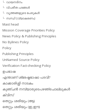
വായനദിനം
വിപരീത പദങ്ങള്‍
വൃത്തങ്ങളുടെ പേരുകള്‍
സന്ധി (വ്യാകരണം)
Mast head
Mission Coverage Priorities Policy
News Policy & Publishing Principles
No Bylines Policy
Policy
Publishing Principles
UnNamed Source Policy
Verification Fact-checking Policy
ഉപഭാഷ
എന്താണ് ശ്രേഷ്ഠഭാഷാ പദവി?
കാക്കാരിശ്ശി നാടകം
കുഞ്ചന്‍ നമ്പ്യാരുടെപഴഞ്ചൊല്ലുകള്‍
ക്വിസ്
തെറ്റും ശരിയും (ആ)
തെറ്റും ശരിയും (ഇ,ഈ)