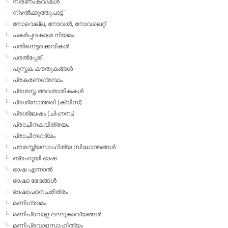
നിരണംകവികള്‍
നിഴല്‍ക്കുത്തുപാട്ട്
നോവെല്ല, നോവല്‍, നോവലെറ്റ്
പകര്‍പ്പവകാശ നിയമം
പതിനെട്ടരക്കവികള്‍
പരല്‍പ്പേര്
പുസ്തക കൗതുകങ്ങള്‍
പ്രകരണഗ്രന്ഥം
പ്രശസ്ത അവതാരികകള്‍
പ്രശ്‌നോത്തരി (ക്വിസ്)
പ്രശ്ലേഷം (ചിഹ്നനം)
പ്രാചീനകവിത്രയം
പ്രാചീനഗദ്യം
പൗരസ്ത്യസാഹിത്യ സിദ്ധാന്തങ്ങള്‍
ബ്രഹൂയി ഭാഷ
ഭാഷ എന്നാല്‍
ഭാഷാ ഭേദങ്ങള്‍
ഭാഷാപഠനചരിത്രം
മണിഗ്രാമം
മണിപ്രവാള ലഘുകാവ്യങ്ങള്‍
മണിപ്രവാളസാഹിത്യം