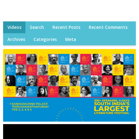
Videos
Search
Recent Posts
Recent Comments
Archives
Categories
Meta