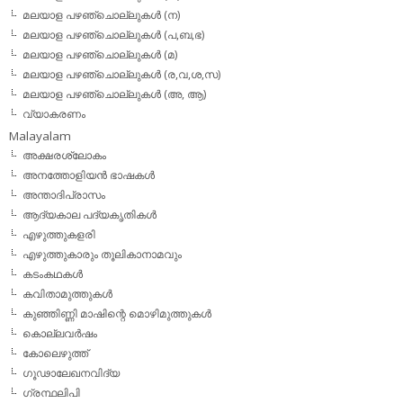
മലയാള പഴഞ്ചൊല്ലുകള്‍ (ന)
മലയാള പഴഞ്ചൊല്ലുകള്‍ (പ,ബ,ഭ)
മലയാള പഴഞ്ചൊല്ലുകള്‍ (മ)
മലയാള പഴഞ്ചൊല്ലുകള്‍ (ര,വ,ശ,സ)
മലയാള പഴഞ്ചൊല്ലുകൾ (അ, ആ)
വ്യാകരണം
Malayalam
അക്ഷരശ്ലോകം
അനത്തോളിയന്‍ ഭാഷകള്‍
അന്താദിപ്രാസം
ആദ്യകാല പദ്യകൃതികള്‍
എഴുത്തുകളരി
എഴുത്തുകാരും തൂലികാനാമവും
കടംകഥകള്‍
കവിതാമുത്തുകള്‍
കുഞ്ഞിണ്ണി മാഷിന്റെ മൊഴിമുത്തുകള്‍
കൊല്ലവര്‍ഷം
കോലെഴുത്ത്
ഗൂഢാലേഖനവിദ്യ
ഗ്രന്ഥലിപി