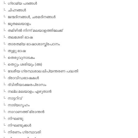
ഗ്രാമ്യ പദങ്ങള്‍
ചിഹ്നങ്ങള്‍
ജന്മദിനങ്ങള്‍, ചരമദിനങ്ങള്‍
ജൂതമലയാളം
തമിഴില്‍ നിന്ന് മലയാളത്തിലേക്ക്
തലശേരി ഭാഷ
താരതമ്യ ഭാഷാശാസ്ത്രപഠനം
തുളു ഭാഷ
തെരുവുനാടകം
തെറ്റും ശരിയും (അ)
ദേശീയ ഗ്രന്ഥശാല ലിപ്യന്തരണ പദ്ധതി
ദ്രാവിഡഭാഷകള്‍
ദ്വിതീയാക്ഷരപ്രാസം
നല്ല മലയാളം എഴുതാന്‍
നാട്ടറിവ്
നാട്യഗൃഹം
നാറാണത്ത് ഭ്രാന്തന്‍
നിഘണ്ടു
നിഘണ്ടുക്കള്‍
നിരണം ഗ്രന്ഥവരി