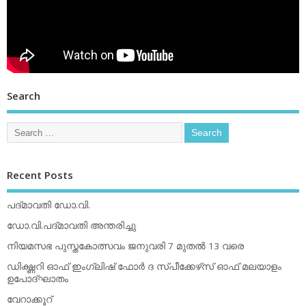
Search
Recent Posts
പദ്മാവതി ഡോ.വി.
ഡോ.വി.പദ്മാവതി അന്തരിച്ചു
നിയമസഭ പുസ്തകോത്സവം ജനുവരി 7 മുതല്‍ 13 വരെ
ഡിക്ഷ്ണറി ഓഫ് ഇംഗ്ലിഷ് ഫോര്‍ ദ സ്പീക്കേഴ്‌സ് ഓഫ് മലയാളം
ഉപോദ്ഘാതം
വേറാക്കൂറ്