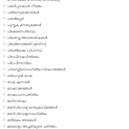
പകര്‍പ്പവകാശ നിയമം
പതിനെട്ടരക്കവികള്‍
പരല്‍പ്പേര്
പുസ്തക കൗതുകങ്ങള്‍
പ്രകരണഗ്രന്ഥം
പ്രശസ്ത അവതാരികകള്‍
പ്രശ്‌നോത്തരി (ക്വിസ്)
പ്രശ്ലേഷം (ചിഹ്നനം)
പ്രാചീനകവിത്രയം
പ്രാചീനഗദ്യം
പൗരസ്ത്യസാഹിത്യ സിദ്ധാന്തങ്ങള്‍
ബ്രഹൂയി ഭാഷ
ഭാഷ എന്നാല്‍
ഭാഷാ ഭേദങ്ങള്‍
ഭാഷാപഠനചരിത്രം
മണിഗ്രാമം
മണിപ്രവാള ലഘുകാവ്യങ്ങള്‍
മണിപ്രവാളസാഹിത്യം
മതിലകം രേഖകള്‍
മലയാളം അച്ചടിയുടെ ചരിത്രം