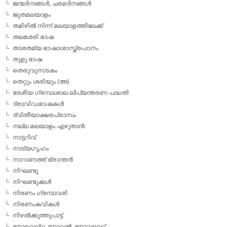
ജന്മദിനങ്ങള്‍, ചരമദിനങ്ങള്‍
ജൂതമലയാളം
തമിഴില്‍ നിന്ന് മലയാളത്തിലേക്ക്
തലശേരി ഭാഷ
താരതമ്യ ഭാഷാശാസ്ത്രപഠനം
തുളു ഭാഷ
തെരുവുനാടകം
തെറ്റും ശരിയും (അ)
ദേശീയ ഗ്രന്ഥശാല ലിപ്യന്തരണ പദ്ധതി
ദ്രാവിഡഭാഷകള്‍
ദ്വിതീയാക്ഷരപ്രാസം
നല്ല മലയാളം എഴുതാന്‍
നാട്ടറിവ്
നാട്യഗൃഹം
നാറാണത്ത് ഭ്രാന്തന്‍
നിഘണ്ടു
നിഘണ്ടുക്കള്‍
നിരണം ഗ്രന്ഥവരി
നിരണംകവികള്‍
നിഴല്‍ക്കുത്തുപാട്ട്
നോവെല്ല, നോവല്‍, നോവലെറ്റ്