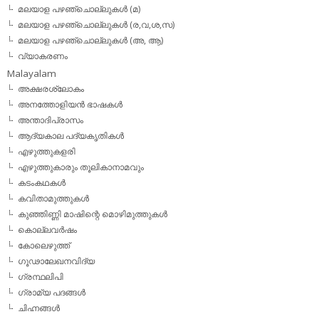
മലയാള പഴഞ്ചൊല്ലുകള്‍ (മ)
മലയാള പഴഞ്ചൊല്ലുകള്‍ (ര,വ,ശ,സ)
മലയാള പഴഞ്ചൊല്ലുകൾ (അ, ആ)
വ്യാകരണം
Malayalam
അക്ഷരശ്ലോകം
അനത്തോളിയന്‍ ഭാഷകള്‍
അന്താദിപ്രാസം
ആദ്യകാല പദ്യകൃതികള്‍
എഴുത്തുകളരി
എഴുത്തുകാരും തൂലികാനാമവും
കടംകഥകള്‍
കവിതാമുത്തുകള്‍
കുഞ്ഞിണ്ണി മാഷിന്റെ മൊഴിമുത്തുകള്‍
കൊല്ലവര്‍ഷം
കോലെഴുത്ത്
ഗൂഢാലേഖനവിദ്യ
ഗ്രന്ഥലിപി
ഗ്രാമ്യ പദങ്ങള്‍
ചിഹ്നങ്ങള്‍