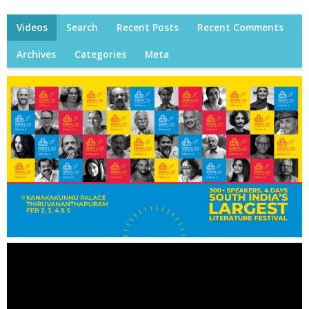
Videos
Search
Recent Posts
Recent Comments
Archives
Categories
Meta