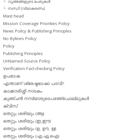
വൃത്തങ്ങളുടെ പേരുകള്‍
സന്ധി (വ്യാകരണം)
Mast head
Mission Coverage Priorities Policy
News Policy & Publishing Principles
No Bylines Policy
Policy
Publishing Principles
UnNamed Source Policy
Verification Fact-checking Policy
ഉപഭാഷ
എന്താണ് ശ്രേഷ്ഠഭാഷാ പദവി?
കാക്കാരിശ്ശി നാടകം
കുഞ്ചന്‍ നമ്പ്യാരുടെപഴഞ്ചൊല്ലുകള്‍
ക്വിസ്
തെറ്റും ശരിയും (ആ)
തെറ്റും ശരിയും (ഇ,ഈ)
തെറ്റും ശരിയും (ഉ, ഊ, ഋ)
തെറ്റും ശരിയും (എ,ഏ,ഐ)