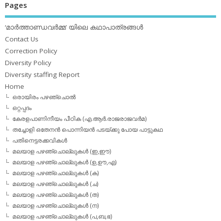
Pages
‘മാര്‍ത്താണ്ഡവര്‍മ്മ’ യിലെ കഥാപാത്രങ്ങള്‍
Contact Us
Correction Policy
Diversity Policy
Diversity staffing Report
Home
ഒരായിരം പഴഞ്ചൊല്‍
ഒറ്റപ്പദം
കേരളപാണിനീയം പീഠിക (എ.ആര്‍.രാജരാജവര്‍മ)
തച്ചോളി ഒതേനൻ പൊന്നിയൻ പടയ്‌ക്കു പോയ പാട്ടുകഥ
പതിനെട്ടരക്കവികള്‍
മലയാള പഴഞ്ചൊല്ലുകള്‍ (ഇ,ഈ)
മലയാള പഴഞ്ചൊല്ലുകള്‍ (ഉ,ഊ,എ)
മലയാള പഴഞ്ചൊല്ലുകള്‍ (ക)
മലയാള പഴഞ്ചൊല്ലുകള്‍ (ച)
മലയാള പഴഞ്ചൊല്ലുകള്‍ (ത)
മലയാള പഴഞ്ചൊല്ലുകള്‍ (ന)
മലയാള പഴഞ്ചൊല്ലുകള്‍ (പ,ബ,ഭ)