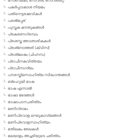
നോവെല്ല, നോവല്‍, നോവലെറ്റ്
പകര്‍പ്പവകാശ നിയമം
പതിനെട്ടരക്കവികള്‍
പരല്‍പ്പേര്
പുസ്തക കൗതുകങ്ങള്‍
പ്രകരണഗ്രന്ഥം
പ്രശസ്ത അവതാരികകള്‍
പ്രശ്‌നോത്തരി (ക്വിസ്)
പ്രശ്ലേഷം (ചിഹ്നനം)
പ്രാചീനകവിത്രയം
പ്രാചീനഗദ്യം
പൗരസ്ത്യസാഹിത്യ സിദ്ധാന്തങ്ങള്‍
ബ്രഹൂയി ഭാഷ
ഭാഷ എന്നാല്‍
ഭാഷാ ഭേദങ്ങള്‍
ഭാഷാപഠനചരിത്രം
മണിഗ്രാമം
മണിപ്രവാള ലഘുകാവ്യങ്ങള്‍
മണിപ്രവാളസാഹിത്യം
മതിലകം രേഖകള്‍
മലയാളം അച്ചടിയുടെ ചരിത്രം