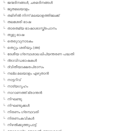
ജന്മദിനങ്ങള്‍, ചരമദിനങ്ങള്‍
ജൂതമലയാളം
തമിഴില്‍ നിന്ന് മലയാളത്തിലേക്ക്
തലശേരി ഭാഷ
താരതമ്യ ഭാഷാശാസ്ത്രപഠനം
തുളു ഭാഷ
തെരുവുനാടകം
തെറ്റും ശരിയും (അ)
ദേശീയ ഗ്രന്ഥശാല ലിപ്യന്തരണ പദ്ധതി
ദ്രാവിഡഭാഷകള്‍
ദ്വിതീയാക്ഷരപ്രാസം
നല്ല മലയാളം എഴുതാന്‍
നാട്ടറിവ്
നാട്യഗൃഹം
നാറാണത്ത് ഭ്രാന്തന്‍
നിഘണ്ടു
നിഘണ്ടുക്കള്‍
നിരണം ഗ്രന്ഥവരി
നിരണംകവികള്‍
നിഴല്‍ക്കുത്തുപാട്ട്