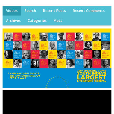
Videos
Search
Recent Posts
Recent Comments
Archives
Categories
Meta