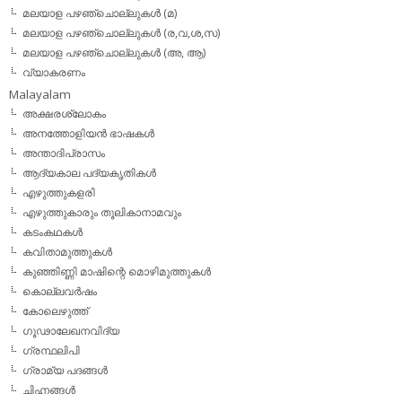
മലയാള പഴഞ്ചൊല്ലുകള്‍ (മ)
മലയാള പഴഞ്ചൊല്ലുകള്‍ (ര,വ,ശ,സ)
മലയാള പഴഞ്ചൊല്ലുകൾ (അ, ആ)
വ്യാകരണം
Malayalam
അക്ഷരശ്ലോകം
അനത്തോളിയന്‍ ഭാഷകള്‍
അന്താദിപ്രാസം
ആദ്യകാല പദ്യകൃതികള്‍
എഴുത്തുകളരി
എഴുത്തുകാരും തൂലികാനാമവും
കടംകഥകള്‍
കവിതാമുത്തുകള്‍
കുഞ്ഞിണ്ണി മാഷിന്റെ മൊഴിമുത്തുകള്‍
കൊല്ലവര്‍ഷം
കോലെഴുത്ത്
ഗൂഢാലേഖനവിദ്യ
ഗ്രന്ഥലിപി
ഗ്രാമ്യ പദങ്ങള്‍
ചിഹ്നങ്ങള്‍