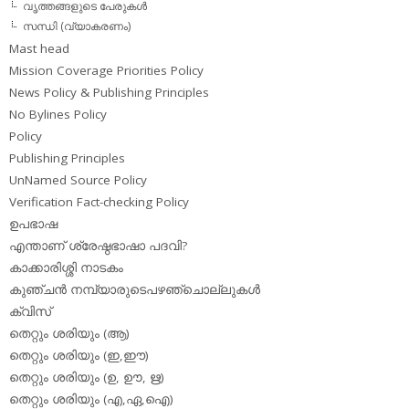
വൃത്തങ്ങളുടെ പേരുകള്‍
സന്ധി (വ്യാകരണം)
Mast head
Mission Coverage Priorities Policy
News Policy & Publishing Principles
No Bylines Policy
Policy
Publishing Principles
UnNamed Source Policy
Verification Fact-checking Policy
ഉപഭാഷ
എന്താണ് ശ്രേഷ്ഠഭാഷാ പദവി?
കാക്കാരിശ്ശി നാടകം
കുഞ്ചന്‍ നമ്പ്യാരുടെപഴഞ്ചൊല്ലുകള്‍
ക്വിസ്
തെറ്റും ശരിയും (ആ)
തെറ്റും ശരിയും (ഇ,ഈ)
തെറ്റും ശരിയും (ഉ, ഊ, ഋ)
തെറ്റും ശരിയും (എ,ഏ,ഐ)