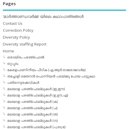
Pages
‘മാര്‍ത്താണ്ഡവര്‍മ്മ’ യിലെ കഥാപാത്രങ്ങള്‍
Contact Us
Correction Policy
Diversity Policy
Diversity staffing Report
Home
ഒരായിരം പഴഞ്ചൊല്‍
ഒറ്റപ്പദം
കേരളപാണിനീയം പീഠിക (എ.ആര്‍.രാജരാജവര്‍മ)
തച്ചോളി ഒതേനൻ പൊന്നിയൻ പടയ്‌ക്കു പോയ പാട്ടുകഥ
പതിനെട്ടരക്കവികള്‍
മലയാള പഴഞ്ചൊല്ലുകള്‍ (ഇ,ഈ)
മലയാള പഴഞ്ചൊല്ലുകള്‍ (ഉ,ഊ,എ)
മലയാള പഴഞ്ചൊല്ലുകള്‍ (ക)
മലയാള പഴഞ്ചൊല്ലുകള്‍ (ച)
മലയാള പഴഞ്ചൊല്ലുകള്‍ (ത)
മലയാള പഴഞ്ചൊല്ലുകള്‍ (ന)
മലയാള പഴഞ്ചൊല്ലുകള്‍ (പ,ബ,ഭ)