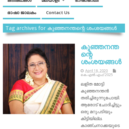
കടംകഥകള്‍
മലയാളം
ഭാഷാജാലം
ഭാഷാ ജാലകം
Contact Us
Tag archives for കുഞ്ഞനന്തന്റെ ശംശയങ്ങള്‍
കുഞ്ഞനന്ത
ന്റെ
ശംശയങ്ങള്‍
April 18, 2020
കെ.എല്‍.എഫ് 2025
ലളിത മോട്ടി
കുഞ്ഞനന്തന്‍
തരിച്ചിരുന്നുപോയി.
ആരോട് ചോദിച്ചിട്ടും
ഒരു മറുപടിയും
കിട്ടിയില്ല.
കാഞ്ചനാക്കയുടെ