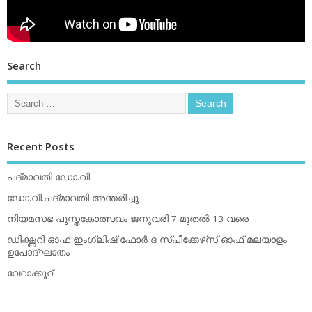
Search
Recent Posts
പദ്മാവതി ഡോ.വി.
ഡോ.വി.പദ്മാവതി അന്തരിച്ചു
നിയമസഭ പുസ്തകോത്സവം ജനുവരി 7 മുതല്‍ 13 വരെ
ഡിക്ഷ്ണറി ഓഫ് ഇംഗ്ലിഷ് ഫോര്‍ ദ സ്പീക്കേഴ്‌സ് ഓഫ് മലയാളം
ഉപോദ്ഘാതം
വേറാക്കൂറ്