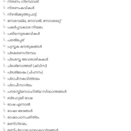
നിരണം ഗ്രന്ഥവരി
നിരണംകവികള്‍
നിഴല്‍ക്കുത്തുപാട്ട്
നോവെല്ല, നോവല്‍, നോവലെറ്റ്
പകര്‍പ്പവകാശ നിയമം
പതിനെട്ടരക്കവികള്‍
പരല്‍പ്പേര്
പുസ്തക കൗതുകങ്ങള്‍
പ്രകരണഗ്രന്ഥം
പ്രശസ്ത അവതാരികകള്‍
പ്രശ്‌നോത്തരി (ക്വിസ്)
പ്രശ്ലേഷം (ചിഹ്നനം)
പ്രാചീനകവിത്രയം
പ്രാചീനഗദ്യം
പൗരസ്ത്യസാഹിത്യ സിദ്ധാന്തങ്ങള്‍
ബ്രഹൂയി ഭാഷ
ഭാഷ എന്നാല്‍
ഭാഷാ ഭേദങ്ങള്‍
ഭാഷാപഠനചരിത്രം
മണിഗ്രാമം
മണിപ്രവാള ലഘുകാവ്യങ്ങള്‍