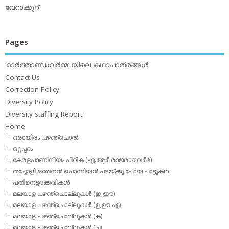
വേറാക്കൂറ്
Pages
‘മാര്‍ത്താണ്ഡവര്‍മ്മ’ യിലെ കഥാപാത്രങ്ങള്‍
Contact Us
Correction Policy
Diversity Policy
Diversity staffing Report
Home
ഒരായിരം പഴഞ്ചൊല്‍
ഒറ്റപ്പദം
കേരളപാണിനീയം പീഠിക (എ.ആര്‍.രാജരാജവര്‍മ)
തച്ചോളി ഒതേനൻ പൊന്നിയൻ പടയ്‌ക്കു പോയ പാട്ടുകഥ
പതിനെട്ടരക്കവികള്‍
മലയാള പഴഞ്ചൊല്ലുകള്‍ (ഇ,ഈ)
മലയാള പഴഞ്ചൊല്ലുകള്‍ (ഉ,ഊ,എ)
മലയാള പഴഞ്ചൊല്ലുകള്‍ (ക)
മലയാള പഴഞ്ചൊല്ലുകള്‍ (ച)