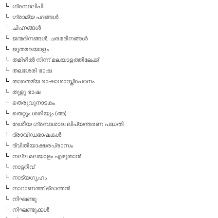
ഗ്രന്ഥലിപി
ഗ്രാമ്യ പദങ്ങള്‍
ചിഹ്നങ്ങള്‍
ജന്മദിനങ്ങള്‍, ചരമദിനങ്ങള്‍
ജൂതമലയാളം
തമിഴില്‍ നിന്ന് മലയാളത്തിലേക്ക്
തലശേരി ഭാഷ
താരതമ്യ ഭാഷാശാസ്ത്രപഠനം
തുളു ഭാഷ
തെരുവുനാടകം
തെറ്റും ശരിയും (അ)
ദേശീയ ഗ്രന്ഥശാല ലിപ്യന്തരണ പദ്ധതി
ദ്രാവിഡഭാഷകള്‍
ദ്വിതീയാക്ഷരപ്രാസം
നല്ല മലയാളം എഴുതാന്‍
നാട്ടറിവ്
നാട്യഗൃഹം
നാറാണത്ത് ഭ്രാന്തന്‍
നിഘണ്ടു
നിഘണ്ടുക്കള്‍