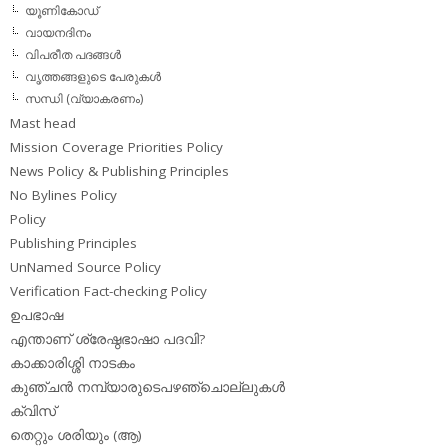
യൂണികോഡ്
വായനദിനം
വിപരീത പദങ്ങള്‍
വൃത്തങ്ങളുടെ പേരുകള്‍
സന്ധി (വ്യാകരണം)
Mast head
Mission Coverage Priorities Policy
News Policy & Publishing Principles
No Bylines Policy
Policy
Publishing Principles
UnNamed Source Policy
Verification Fact-checking Policy
ഉപഭാഷ
എന്താണ് ശ്രേഷ്ഠഭാഷാ പദവി?
കാക്കാരിശ്ശി നാടകം
കുഞ്ചന്‍ നമ്പ്യാരുടെപഴഞ്ചൊല്ലുകള്‍
ക്വിസ്
തെറ്റും ശരിയും (ആ)