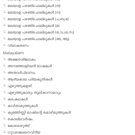
മലയാള പഴഞ്ചൊല്ലുകള്‍ (ത)
മലയാള പഴഞ്ചൊല്ലുകള്‍ (ന)
മലയാള പഴഞ്ചൊല്ലുകള്‍ (പ,ബ,ഭ)
മലയാള പഴഞ്ചൊല്ലുകള്‍ (മ)
മലയാള പഴഞ്ചൊല്ലുകള്‍ (ര,വ,ശ,സ)
മലയാള പഴഞ്ചൊല്ലുകൾ (അ, ആ)
വ്യാകരണം
Malayalam
അക്ഷരശ്ലോകം
അനത്തോളിയന്‍ ഭാഷകള്‍
അന്താദിപ്രാസം
ആദ്യകാല പദ്യകൃതികള്‍
എഴുത്തുകളരി
എഴുത്തുകാരും തൂലികാനാമവും
കടംകഥകള്‍
കവിതാമുത്തുകള്‍
കുഞ്ഞിണ്ണി മാഷിന്റെ മൊഴിമുത്തുകള്‍
കൊല്ലവര്‍ഷം
കോലെഴുത്ത്
ഗൂഢാലേഖനവിദ്യ