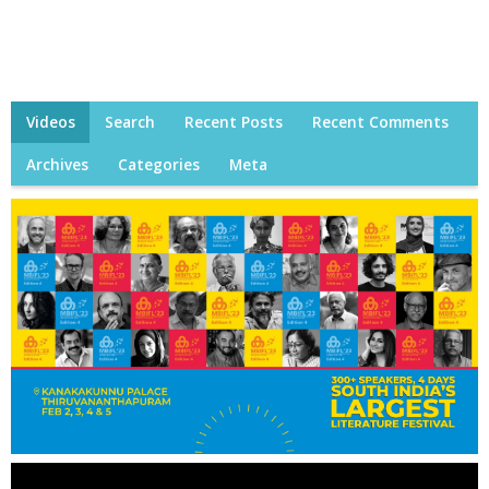
Videos
Search
Recent Posts
Recent Comments
Archives
Categories
Meta