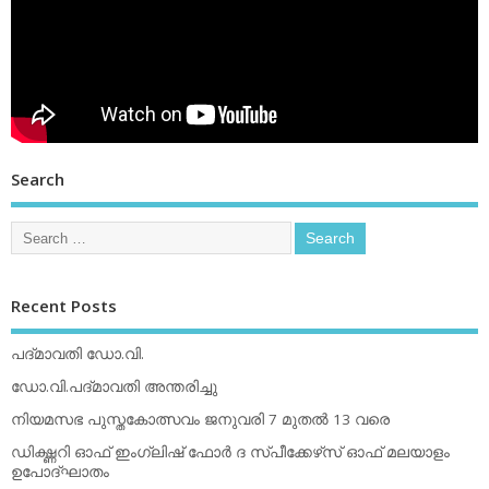
Search
Recent Posts
പദ്മാവതി ഡോ.വി.
ഡോ.വി.പദ്മാവതി അന്തരിച്ചു
നിയമസഭ പുസ്തകോത്സവം ജനുവരി 7 മുതല്‍ 13 വരെ
ഡിക്ഷ്ണറി ഓഫ് ഇംഗ്ലിഷ് ഫോര്‍ ദ സ്പീക്കേഴ്‌സ് ഓഫ് മലയാളം
ഉപോദ്ഘാതം