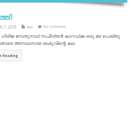
ത്തി
r 7, 2018
കഥ
No Comment
തി ഗിരിജ സേതുനാഥ് സചീന്ദ്രൻ കാറഡ്‌ക്ക ഒരു മഴ പെയ്തു
തോടെ അനാഥനായ ശംഭുവിന്റെ കഥ
e Reading