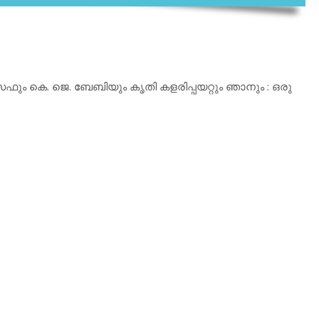
ോസഫും കെ. ജെ. ബേബിയും കൃതി കളരിപ്പയറ്റും ഞാനും : ഒരു