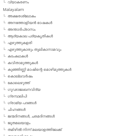
വ്യാകരണം
Malayalam
അക്ഷരശ്ലോകം
അനത്തോളിയന്‍ ഭാഷകള്‍
അന്താദിപ്രാസം
ആദ്യകാല പദ്യകൃതികള്‍
എഴുത്തുകളരി
എഴുത്തുകാരും തൂലികാനാമവും
കടംകഥകള്‍
കവിതാമുത്തുകള്‍
കുഞ്ഞിണ്ണി മാഷിന്റെ മൊഴിമുത്തുകള്‍
കൊല്ലവര്‍ഷം
കോലെഴുത്ത്
ഗൂഢാലേഖനവിദ്യ
ഗ്രന്ഥലിപി
ഗ്രാമ്യ പദങ്ങള്‍
ചിഹ്നങ്ങള്‍
ജന്മദിനങ്ങള്‍, ചരമദിനങ്ങള്‍
ജൂതമലയാളം
തമിഴില്‍ നിന്ന് മലയാളത്തിലേക്ക്