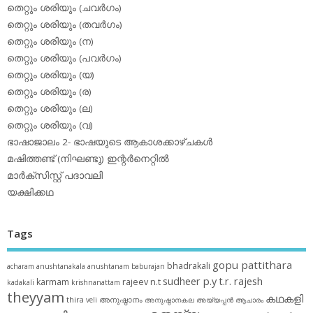
തെറ്റും ശരിയും (ചവര്‍ഗം)
തെറ്റും ശരിയും (തവര്‍ഗം)
തെറ്റും ശരിയും (ന)
തെറ്റും ശരിയും (പവര്‍ഗം)
തെറ്റും ശരിയും (യ)
തെറ്റും ശരിയും (ര)
തെറ്റും ശരിയും (ല)
തെറ്റും ശരിയും (വ)
ഭാഷാജാലം 2- ഭാഷയുടെ ആകാശക്കാഴ്ചകള്‍
മഷിത്തണ്ട് (നിഘണ്ടു) ഇന്റര്‍നെറ്റില്‍
മാര്‍ക്‌സിസ്റ്റ് പദാവലി
യക്ഷിക്കഥ
Tags
gopu pattithara
bhadrakali
acharam
anushtanakala
anushtanam
baburajan
sudheer p.y
t.r. rajesh
karmam
rajeev n.t
kadakali
krishnanattam
theyyam
കഥകളി
thira
അനുഷ്ഠാനം
veli
അനുഷ്ഠാനകല
അയ്യപ്പന്‍
ആചാരം