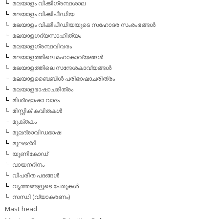
മലയാളം വിക്കിഗ്രന്ഥശാല
മലയാളം വിക്കിപീഡിയ
മലയാളം വിക്കീപീഡിയയുടെ സഹോദര സംരംഭങ്ങള്‍
മലയാളഗദ്യസാഹിത്യം
മലയാളഗ്രന്ഥവിവരം
മലയാളത്തിലെ മഹാകാവ്യങ്ങള്‍
മലയാളത്തിലെ സന്ദേശകാവ്യങ്ങള്‍
മലയാളബൈബിള്‍ പരിഭാഷാചരിത്രം
മലയാളഭാഷാചരിത്രം
മിശ്രഭാഷാ വാദം
മിസ്റ്റിക് കവിതകള്‍
മുക്തകം
മൂലദ്രാവിഡഭാഷ
മൂലഭദ്രി
യൂണികോഡ്
വായനദിനം
വിപരീത പദങ്ങള്‍
വൃത്തങ്ങളുടെ പേരുകള്‍
സന്ധി (വ്യാകരണം)
Mast head