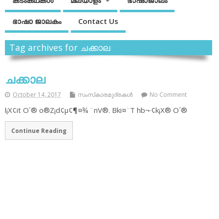
കടംകഥകള്‍
മലയാളം
ഭാഷാജാലം
ഭാഷാ ജാലകം
Contact Us
Tag archives for ചക്കാല
ചക്കാല
October 14, 2017
സംസ്‌കാരമുദ്രകള്‍
No Comment
l¡X¢it O´® o®Z¡d¢µ¢¶¤¾ ¨nV®. Bki¤¨T hb¬·¢k¡X® O´®
Continue Reading