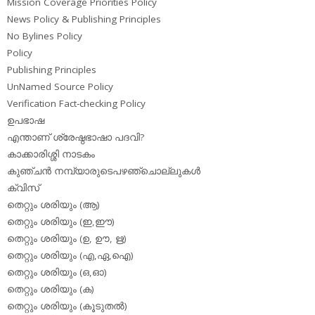
Mission Coverage Priorities Policy
News Policy & Publishing Principles
No Bylines Policy
Policy
Publishing Principles
UnNamed Source Policy
Verification Fact-checking Policy
ഉപഭാഷ
എന്താണ് ശ്രേഷ്ഠഭാഷാ പദവി?
കാക്കാരിശ്ശി നാടകം
കുഞ്ചന്‍ നമ്പ്യാരുടെപഴഞ്ചൊല്ലുകള്‍
ക്വിസ്
തെറ്റും ശരിയും (ആ)
തെറ്റും ശരിയും (ഇ,ഈ)
തെറ്റും ശരിയും (ഉ, ഊ, ഋ)
തെറ്റും ശരിയും (എ,ഏ,ഐ)
തെറ്റും ശരിയും (ഒ,ഓ)
തെറ്റും ശരിയും (ക)
തെറ്റും ശരിയും (കൂടുതല്‍)