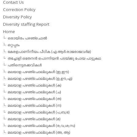
Contact Us
Correction Policy
Diversity Policy
Diversity staffing Report
Home
ഒരായിരം പഴഞ്ചൊല്‍
ഒറ്റപ്പദം
കേരളപാണിനീയം പീഠിക (എ.ആര്‍.രാജരാജവര്‍മ)
തച്ചോളി ഒതേനൻ പൊന്നിയൻ പടയ്‌ക്കു പോയ പാട്ടുകഥ
പതിനെട്ടരക്കവികള്‍
മലയാള പഴഞ്ചൊല്ലുകള്‍ (ഇ,ഈ)
മലയാള പഴഞ്ചൊല്ലുകള്‍ (ഉ,ഊ,എ)
മലയാള പഴഞ്ചൊല്ലുകള്‍ (ക)
മലയാള പഴഞ്ചൊല്ലുകള്‍ (ച)
മലയാള പഴഞ്ചൊല്ലുകള്‍ (ത)
മലയാള പഴഞ്ചൊല്ലുകള്‍ (ന)
മലയാള പഴഞ്ചൊല്ലുകള്‍ (പ,ബ,ഭ)
മലയാള പഴഞ്ചൊല്ലുകള്‍ (മ)
മലയാള പഴഞ്ചൊല്ലുകള്‍ (ര,വ,ശ,സ)
മലയാള പഴഞ്ചൊല്ലുകൾ (അ, ആ)