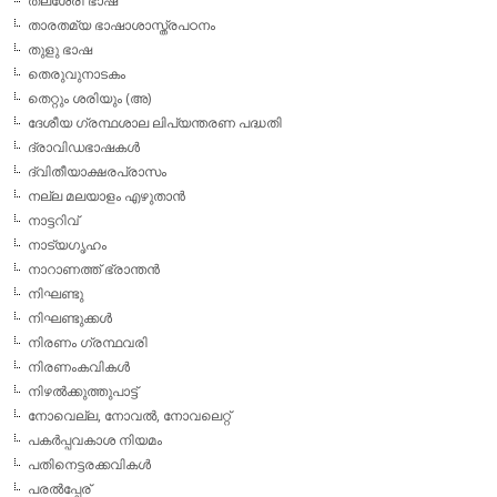
തലശേരി ഭാഷ
താരതമ്യ ഭാഷാശാസ്ത്രപഠനം
തുളു ഭാഷ
തെരുവുനാടകം
തെറ്റും ശരിയും (അ)
ദേശീയ ഗ്രന്ഥശാല ലിപ്യന്തരണ പദ്ധതി
ദ്രാവിഡഭാഷകള്‍
ദ്വിതീയാക്ഷരപ്രാസം
നല്ല മലയാളം എഴുതാന്‍
നാട്ടറിവ്
നാട്യഗൃഹം
നാറാണത്ത് ഭ്രാന്തന്‍
നിഘണ്ടു
നിഘണ്ടുക്കള്‍
നിരണം ഗ്രന്ഥവരി
നിരണംകവികള്‍
നിഴല്‍ക്കുത്തുപാട്ട്
നോവെല്ല, നോവല്‍, നോവലെറ്റ്
പകര്‍പ്പവകാശ നിയമം
പതിനെട്ടരക്കവികള്‍
പരല്‍പ്പേര്