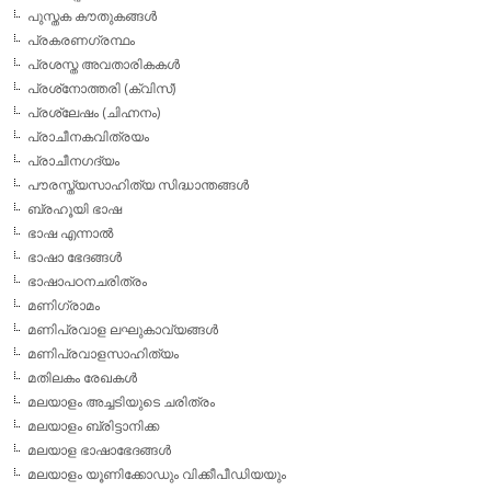
പുസ്തക കൗതുകങ്ങള്‍
പ്രകരണഗ്രന്ഥം
പ്രശസ്ത അവതാരികകള്‍
പ്രശ്‌നോത്തരി (ക്വിസ്)
പ്രശ്ലേഷം (ചിഹ്നനം)
പ്രാചീനകവിത്രയം
പ്രാചീനഗദ്യം
പൗരസ്ത്യസാഹിത്യ സിദ്ധാന്തങ്ങള്‍
ബ്രഹൂയി ഭാഷ
ഭാഷ എന്നാല്‍
ഭാഷാ ഭേദങ്ങള്‍
ഭാഷാപഠനചരിത്രം
മണിഗ്രാമം
മണിപ്രവാള ലഘുകാവ്യങ്ങള്‍
മണിപ്രവാളസാഹിത്യം
മതിലകം രേഖകള്‍
മലയാളം അച്ചടിയുടെ ചരിത്രം
മലയാളം ബ്രിട്ടാനിക്ക
മലയാള ഭാഷാഭേദങ്ങള്‍
മലയാളം യൂണിക്കോഡും വിക്കീപീഡിയയും