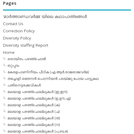
Pages
‘മാര്‍ത്താണ്ഡവര്‍മ്മ’ യിലെ കഥാപാത്രങ്ങള്‍
Contact Us
Correction Policy
Diversity Policy
Diversity staffing Report
Home
ഒരായിരം പഴഞ്ചൊല്‍
ഒറ്റപ്പദം
കേരളപാണിനീയം പീഠിക (എ.ആര്‍.രാജരാജവര്‍മ)
തച്ചോളി ഒതേനൻ പൊന്നിയൻ പടയ്‌ക്കു പോയ പാട്ടുകഥ
പതിനെട്ടരക്കവികള്‍
മലയാള പഴഞ്ചൊല്ലുകള്‍ (ഇ,ഈ)
മലയാള പഴഞ്ചൊല്ലുകള്‍ (ഉ,ഊ,എ)
മലയാള പഴഞ്ചൊല്ലുകള്‍ (ക)
മലയാള പഴഞ്ചൊല്ലുകള്‍ (ച)
മലയാള പഴഞ്ചൊല്ലുകള്‍ (ത)
മലയാള പഴഞ്ചൊല്ലുകള്‍ (ന)
മലയാള പഴഞ്ചൊല്ലുകള്‍ (പ,ബ,ഭ)