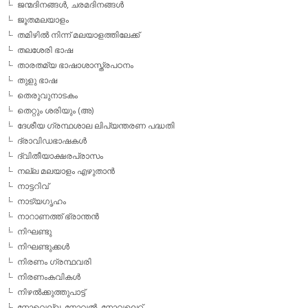
ജന്മദിനങ്ങള്‍, ചരമദിനങ്ങള്‍
ജൂതമലയാളം
തമിഴില്‍ നിന്ന് മലയാളത്തിലേക്ക്
തലശേരി ഭാഷ
താരതമ്യ ഭാഷാശാസ്ത്രപഠനം
തുളു ഭാഷ
തെരുവുനാടകം
തെറ്റും ശരിയും (അ)
ദേശീയ ഗ്രന്ഥശാല ലിപ്യന്തരണ പദ്ധതി
ദ്രാവിഡഭാഷകള്‍
ദ്വിതീയാക്ഷരപ്രാസം
നല്ല മലയാളം എഴുതാന്‍
നാട്ടറിവ്
നാട്യഗൃഹം
നാറാണത്ത് ഭ്രാന്തന്‍
നിഘണ്ടു
നിഘണ്ടുക്കള്‍
നിരണം ഗ്രന്ഥവരി
നിരണംകവികള്‍
നിഴല്‍ക്കുത്തുപാട്ട്
നോവെല്ല, നോവല്‍, നോവലെറ്റ്