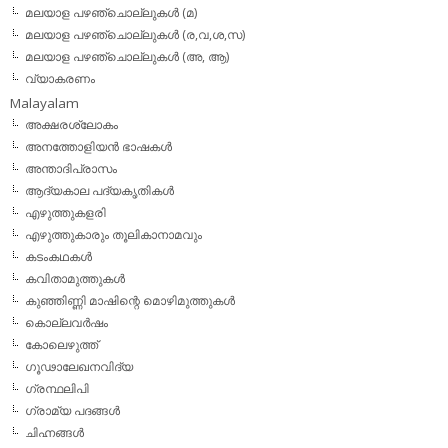
മലയാള പഴഞ്ചൊല്ലുകള്‍ (മ)
മലയാള പഴഞ്ചൊല്ലുകള്‍ (ര,വ,ശ,സ)
മലയാള പഴഞ്ചൊല്ലുകൾ (അ, ആ)
വ്യാകരണം
Malayalam
അക്ഷരശ്ലോകം
അനത്തോളിയന്‍ ഭാഷകള്‍
അന്താദിപ്രാസം
ആദ്യകാല പദ്യകൃതികള്‍
എഴുത്തുകളരി
എഴുത്തുകാരും തൂലികാനാമവും
കടംകഥകള്‍
കവിതാമുത്തുകള്‍
കുഞ്ഞിണ്ണി മാഷിന്റെ മൊഴിമുത്തുകള്‍
കൊല്ലവര്‍ഷം
കോലെഴുത്ത്
ഗൂഢാലേഖനവിദ്യ
ഗ്രന്ഥലിപി
ഗ്രാമ്യ പദങ്ങള്‍
ചിഹ്നങ്ങള്‍