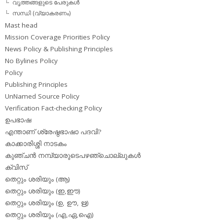
വൃത്തങ്ങളുടെ പേരുകള്‍
സന്ധി (വ്യാകരണം)
Mast head
Mission Coverage Priorities Policy
News Policy & Publishing Principles
No Bylines Policy
Policy
Publishing Principles
UnNamed Source Policy
Verification Fact-checking Policy
ഉപഭാഷ
എന്താണ് ശ്രേഷ്ഠഭാഷാ പദവി?
കാക്കാരിശ്ശി നാടകം
കുഞ്ചന്‍ നമ്പ്യാരുടെപഴഞ്ചൊല്ലുകള്‍
ക്വിസ്
തെറ്റും ശരിയും (ആ)
തെറ്റും ശരിയും (ഇ,ഈ)
തെറ്റും ശരിയും (ഉ, ഊ, ഋ)
തെറ്റും ശരിയും (എ,ഏ,ഐ)