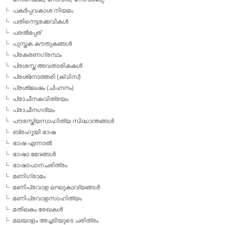
പകര്‍പ്പവകാശ നിയമം
പതിനെട്ടരക്കവികള്‍
പരല്‍പ്പേര്
പുസ്തക കൗതുകങ്ങള്‍
പ്രകരണഗ്രന്ഥം
പ്രശസ്ത അവതാരികകള്‍
പ്രശ്‌നോത്തരി (ക്വിസ്)
പ്രശ്ലേഷം (ചിഹ്നനം)
പ്രാചീനകവിത്രയം
പ്രാചീനഗദ്യം
പൗരസ്ത്യസാഹിത്യ സിദ്ധാന്തങ്ങള്‍
ബ്രഹൂയി ഭാഷ
ഭാഷ എന്നാല്‍
ഭാഷാ ഭേദങ്ങള്‍
ഭാഷാപഠനചരിത്രം
മണിഗ്രാമം
മണിപ്രവാള ലഘുകാവ്യങ്ങള്‍
മണിപ്രവാളസാഹിത്യം
മതിലകം രേഖകള്‍
മലയാളം അച്ചടിയുടെ ചരിത്രം