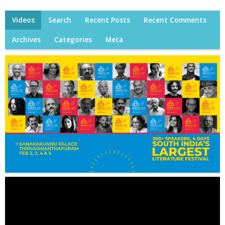
Videos
Search
Recent Posts
Recent Comments
Archives
Categories
Meta