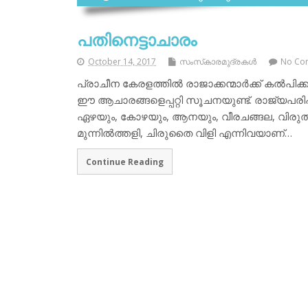
പതിനെട്ടാചാരം
October 14, 2017
സംസ്‌കാരമുദ്രകള്‍
No Co
പ്രാചീന കേരളത്തില്‍ രാജാക്കന്മാര്‍ക്ക് കല്‍പിക്
ഈ ആചാരങ്ങളെപ്പറ്റി സൂചനയുണ്ട്. രാജ്യപരിപ
ഏഴയും, കോഴയും, ആനയും, വീരചങ്ങല, വിരുത്, വാദ്
മുന്നില്‍ത്തളി, ചിരുതൈ വിളി എന്നിവയാണ്…
Continue Reading