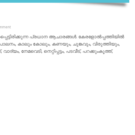
mment
കപ്പെട്ടിരിക്കുന്ന പ്രധാന ആചാരങ്ങള്‍. കേരളോല്‍പ്പത്തിയില്‍
ാലനം, കാലും കോലും, കണയും, ചുങ്കവും, വിരുത്തിയും,
യം, നേമവെടി, നെറ്റിപ്പട്ടം, പടവീട്, പറക്കുംകൂത്ത്,