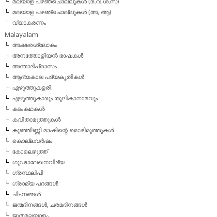
മലയാള പഴഞ്ചൊല്ലുകള്‍ (ര,വ,ശ,സ)
മലയാള പഴഞ്ചൊല്ലുകൾ (അ, ആ)
വ്യാകരണം
Malayalam
അക്ഷരശ്ലോകം
അനത്തോളിയന്‍ ഭാഷകള്‍
അന്താദിപ്രാസം
ആദ്യകാല പദ്യകൃതികള്‍
എഴുത്തുകളരി
എഴുത്തുകാരും തൂലികാനാമവും
കടംകഥകള്‍
കവിതാമുത്തുകള്‍
കുഞ്ഞിണ്ണി മാഷിന്റെ മൊഴിമുത്തുകള്‍
കൊല്ലവര്‍ഷം
കോലെഴുത്ത്
ഗൂഢാലേഖനവിദ്യ
ഗ്രന്ഥലിപി
ഗ്രാമ്യ പദങ്ങള്‍
ചിഹ്നങ്ങള്‍
ജന്മദിനങ്ങള്‍, ചരമദിനങ്ങള്‍
ജൂതമലയാളം