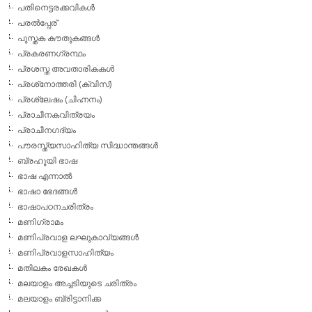
പതിനെട്ടരക്കവികള്‍
പരല്‍പ്പേര്
പുസ്തക കൗതുകങ്ങള്‍
പ്രകരണഗ്രന്ഥം
പ്രശസ്ത അവതാരികകള്‍
പ്രശ്‌നോത്തരി (ക്വിസ്)
പ്രശ്ലേഷം (ചിഹ്നനം)
പ്രാചീനകവിത്രയം
പ്രാചീനഗദ്യം
പൗരസ്ത്യസാഹിത്യ സിദ്ധാന്തങ്ങള്‍
ബ്രഹൂയി ഭാഷ
ഭാഷ എന്നാല്‍
ഭാഷാ ഭേദങ്ങള്‍
ഭാഷാപഠനചരിത്രം
മണിഗ്രാമം
മണിപ്രവാള ലഘുകാവ്യങ്ങള്‍
മണിപ്രവാളസാഹിത്യം
മതിലകം രേഖകള്‍
മലയാളം അച്ചടിയുടെ ചരിത്രം
മലയാളം ബ്രിട്ടാനിക്ക