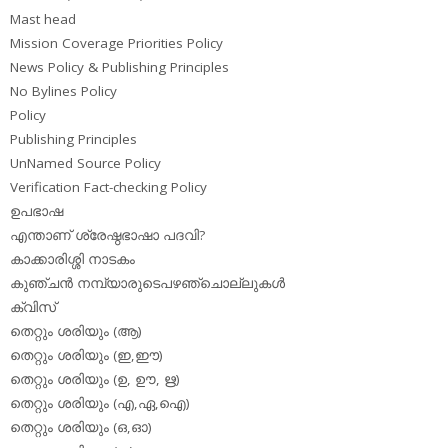
Mast head
Mission Coverage Priorities Policy
News Policy & Publishing Principles
No Bylines Policy
Policy
Publishing Principles
UnNamed Source Policy
Verification Fact-checking Policy
ഉപഭാഷ
എന്താണ് ശ്രേഷ്ഠഭാഷാ പദവി?
കാക്കാരിശ്ശി നാടകം
കുഞ്ചന്‍ നമ്പ്യാരുടെപഴഞ്ചൊല്ലുകള്‍
ക്വിസ്
തെറ്റും ശരിയും (ആ)
തെറ്റും ശരിയും (ഇ,ഈ)
തെറ്റും ശരിയും (ഉ, ഊ, ഋ)
തെറ്റും ശരിയും (എ,ഏ,ഐ)
തെറ്റും ശരിയും (ഒ,ഓ)