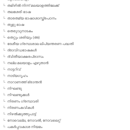
തമിഴില്‍ നിന്ന് മലയാളത്തിലേക്ക്
തലശേരി ഭാഷ
താരതമ്യ ഭാഷാശാസ്ത്രപഠനം
തുളു ഭാഷ
തെരുവുനാടകം
തെറ്റും ശരിയും (അ)
ദേശീയ ഗ്രന്ഥശാല ലിപ്യന്തരണ പദ്ധതി
ദ്രാവിഡഭാഷകള്‍
ദ്വിതീയാക്ഷരപ്രാസം
നല്ല മലയാളം എഴുതാന്‍
നാട്ടറിവ്
നാട്യഗൃഹം
നാറാണത്ത് ഭ്രാന്തന്‍
നിഘണ്ടു
നിഘണ്ടുക്കള്‍
നിരണം ഗ്രന്ഥവരി
നിരണംകവികള്‍
നിഴല്‍ക്കുത്തുപാട്ട്
നോവെല്ല, നോവല്‍, നോവലെറ്റ്
പകര്‍പ്പവകാശ നിയമം