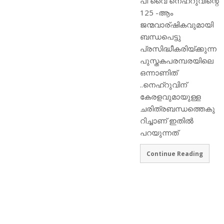
പി വൈ നെഹറുവിന്റെ
125 -ആം
ജന്മവാര്ഷികവുമായി
ബന്ധപെട്ടു
പ്രസിദ്ധീകരിയ്ക്കുന്ന
പുസ്തകപരമ്പരയിലെ
ഒന്നാണിത്
..നെഹ്‌റുവിന്
കേരളവുമായുള്ള
ചരിത്രബന്ധത്തെകു
റിച്ചാണ് ഇതിൽ
പറയുന്നത്
Continue Reading