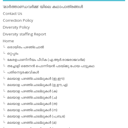
‘മാര്‍ത്താണ്ഡവര്‍മ്മ’ യിലെ കഥാപാത്രങ്ങള്‍
Contact Us
Correction Policy
Diversity Policy
Diversity staffing Report
Home
ഒരായിരം പഴഞ്ചൊല്‍
ഒറ്റപ്പദം
കേരളപാണിനീയം പീഠിക (എ.ആര്‍.രാജരാജവര്‍മ)
തച്ചോളി ഒതേനൻ പൊന്നിയൻ പടയ്‌ക്കു പോയ പാട്ടുകഥ
പതിനെട്ടരക്കവികള്‍
മലയാള പഴഞ്ചൊല്ലുകള്‍ (ഇ,ഈ)
മലയാള പഴഞ്ചൊല്ലുകള്‍ (ഉ,ഊ,എ)
മലയാള പഴഞ്ചൊല്ലുകള്‍ (ക)
മലയാള പഴഞ്ചൊല്ലുകള്‍ (ച)
മലയാള പഴഞ്ചൊല്ലുകള്‍ (ത)
മലയാള പഴഞ്ചൊല്ലുകള്‍ (ന)
മലയാള പഴഞ്ചൊല്ലുകള്‍ (പ,ബ,ഭ)
മലയാള പഴഞ്ചൊല്ലുകള്‍ (മ)