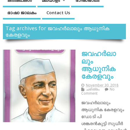
കടംകഥകള്‍
മലയാളം
ഭാഷാജാലം
ഭാഷാ ജാലകം
Contact Us
Tag archives for ജവഹർലാലും ആധുനിക
കേരളവും
ജവഹർലാ
ലും
ആധുനിക
കേരളവും
November 30, 2018
ചരിത്രം
No
Comment
ജവഹർലാലും
ആധുനിക കേരളവും
ഡോ.ടി പി
ശങ്കരൻകുട്ടി സുധീര്‍