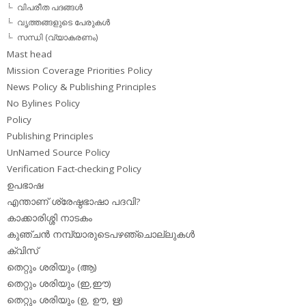
വിപരീത പദങ്ങള്‍
വൃത്തങ്ങളുടെ പേരുകള്‍
സന്ധി (വ്യാകരണം)
Mast head
Mission Coverage Priorities Policy
News Policy & Publishing Principles
No Bylines Policy
Policy
Publishing Principles
UnNamed Source Policy
Verification Fact-checking Policy
ഉപഭാഷ
എന്താണ് ശ്രേഷ്ഠഭാഷാ പദവി?
കാക്കാരിശ്ശി നാടകം
കുഞ്ചന്‍ നമ്പ്യാരുടെപഴഞ്ചൊല്ലുകള്‍
ക്വിസ്
തെറ്റും ശരിയും (ആ)
തെറ്റും ശരിയും (ഇ,ഈ)
തെറ്റും ശരിയും (ഉ, ഊ, ഋ)