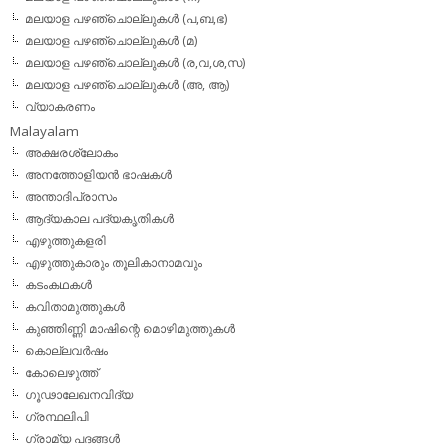
മലയാള പഴഞ്ചൊല്ലുകള്‍ (പ,ബ,ഭ)
മലയാള പഴഞ്ചൊല്ലുകള്‍ (മ)
മലയാള പഴഞ്ചൊല്ലുകള്‍ (ര,വ,ശ,സ)
മലയാള പഴഞ്ചൊല്ലുകൾ (അ, ആ)
വ്യാകരണം
Malayalam
അക്ഷരശ്ലോകം
അനത്തോളിയന്‍ ഭാഷകള്‍
അന്താദിപ്രാസം
ആദ്യകാല പദ്യകൃതികള്‍
എഴുത്തുകളരി
എഴുത്തുകാരും തൂലികാനാമവും
കടംകഥകള്‍
കവിതാമുത്തുകള്‍
കുഞ്ഞിണ്ണി മാഷിന്റെ മൊഴിമുത്തുകള്‍
കൊല്ലവര്‍ഷം
കോലെഴുത്ത്
ഗൂഢാലേഖനവിദ്യ
ഗ്രന്ഥലിപി
ഗ്രാമ്യ പദങ്ങള്‍