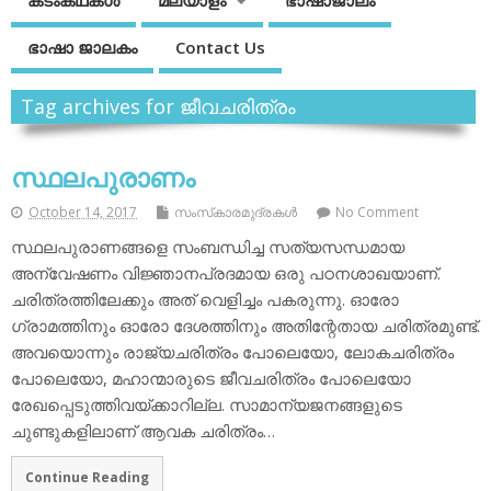
കടംകഥകള്‍
മലയാളം
ഭാഷാജാലം
ഭാഷാ ജാലകം
Contact Us
Tag archives for ജീവചരിത്രം
സ്ഥലപുരാണം
October 14, 2017
സംസ്‌കാരമുദ്രകള്‍
No Comment
സ്ഥലപുരാണങ്ങളെ സംബന്ധിച്ച സത്യസന്ധമായ
അന്വേഷണം വിജ്ഞാനപ്രദമായ ഒരു പഠനശാഖയാണ്.
ചരിത്രത്തിലേക്കും അത് വെളിച്ചം പകരുന്നു. ഓരോ
ഗ്രാമത്തിനും ഓരോ ദേശത്തിനും അതിന്റേതായ ചരിത്രമുണ്ട്.
അവയൊന്നും രാജ്യചരിത്രം പോലെയോ, ലോകചരിത്രം
പോലെയോ, മഹാന്മാരുടെ ജീവചരിത്രം പോലെയോ
രേഖപ്പെടുത്തിവയ്ക്കാറില്ല. സാമാന്യജനങ്ങളുടെ
ചുണ്ടുകളിലാണ് ആവക ചരിത്രം…
Continue Reading