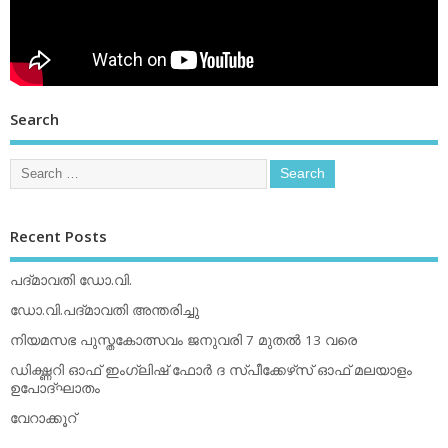
Search
Recent Posts
പദ്മാവതി ഡോ.വി.
ഡോ.വി.പദ്മാവതി അന്തരിച്ചു
നിയമസഭ പുസ്തകോത്സവം ജനുവരി 7 മുതല്‍ 13 വരെ
ഡിക്ഷ്ണറി ഓഫ് ഇംഗ്ലിഷ് ഫോര്‍ ദ സ്പീക്കേഴ്‌സ് ഓഫ് മലയാളം
ഉപോദ്ഘാതം
വേറാക്കൂറ്