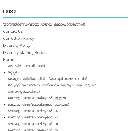
Pages
‘മാര്‍ത്താണ്ഡവര്‍മ്മ’ യിലെ കഥാപാത്രങ്ങള്‍
Contact Us
Correction Policy
Diversity Policy
Diversity staffing Report
Home
ഒരായിരം പഴഞ്ചൊല്‍
ഒറ്റപ്പദം
കേരളപാണിനീയം പീഠിക (എ.ആര്‍.രാജരാജവര്‍മ)
തച്ചോളി ഒതേനൻ പൊന്നിയൻ പടയ്‌ക്കു പോയ പാട്ടുകഥ
പതിനെട്ടരക്കവികള്‍
മലയാള പഴഞ്ചൊല്ലുകള്‍ (ഇ,ഈ)
മലയാള പഴഞ്ചൊല്ലുകള്‍ (ഉ,ഊ,എ)
മലയാള പഴഞ്ചൊല്ലുകള്‍ (ക)
മലയാള പഴഞ്ചൊല്ലുകള്‍ (ച)
മലയാള പഴഞ്ചൊല്ലുകള്‍ (ത)
മലയാള പഴഞ്ചൊല്ലുകള്‍ (ന)