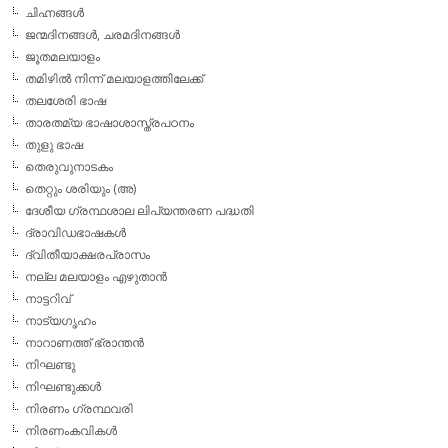
ചിഹ്നങ്ങള്‍
ജന്മദിനങ്ങള്‍, ചരമദിനങ്ങള്‍
ജൂതമലയാളം
തമിഴില്‍ നിന്ന് മലയാളത്തിലേക്ക്
തലശേരി ഭാഷ
താരതമ്യ ഭാഷാശാസ്ത്രപഠനം
തുളു ഭാഷ
തെരുവുനാടകം
തെറ്റും ശരിയും (അ)
ദേശീയ ഗ്രന്ഥശാല ലിപ്യന്തരണ പദ്ധതി
ദ്രാവിഡഭാഷകള്‍
ദ്വിതീയാക്ഷരപ്രാസം
നല്ല മലയാളം എഴുതാന്‍
നാട്ടറിവ്
നാട്യഗൃഹം
നാറാണത്ത് ഭ്രാന്തന്‍
നിഘണ്ടു
നിഘണ്ടുക്കള്‍
നിരണം ഗ്രന്ഥവരി
നിരണംകവികള്‍