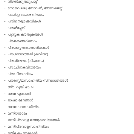
നിഴല്‍ക്കുത്തുപാട്ട്
നോവെല്ല, നോവല്‍, നോവലെറ്റ്
പകര്‍പ്പവകാശ നിയമം
പതിനെട്ടരക്കവികള്‍
പരല്‍പ്പേര്
പുസ്തക കൗതുകങ്ങള്‍
പ്രകരണഗ്രന്ഥം
പ്രശസ്ത അവതാരികകള്‍
പ്രശ്‌നോത്തരി (ക്വിസ്)
പ്രശ്ലേഷം (ചിഹ്നനം)
പ്രാചീനകവിത്രയം
പ്രാചീനഗദ്യം
പൗരസ്ത്യസാഹിത്യ സിദ്ധാന്തങ്ങള്‍
ബ്രഹൂയി ഭാഷ
ഭാഷ എന്നാല്‍
ഭാഷാ ഭേദങ്ങള്‍
ഭാഷാപഠനചരിത്രം
മണിഗ്രാമം
മണിപ്രവാള ലഘുകാവ്യങ്ങള്‍
മണിപ്രവാളസാഹിത്യം
മതിലകം രേഖകള്‍