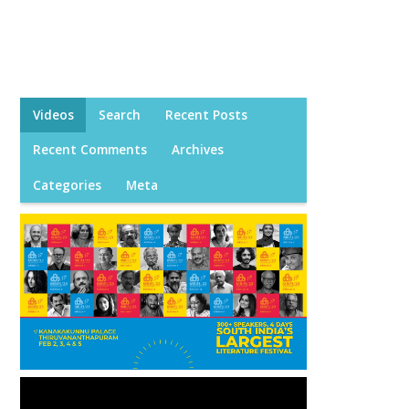
Videos
Search
Recent Posts
Recent Comments
Archives
Categories
Meta