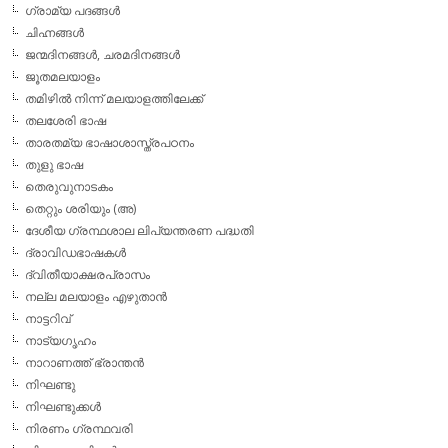
ഗ്രാമ്യ പദങ്ങള്‍
ചിഹ്നങ്ങള്‍
ജന്മദിനങ്ങള്‍, ചരമദിനങ്ങള്‍
ജൂതമലയാളം
തമിഴില്‍ നിന്ന് മലയാളത്തിലേക്ക്
തലശേരി ഭാഷ
താരതമ്യ ഭാഷാശാസ്ത്രപഠനം
തുളു ഭാഷ
തെരുവുനാടകം
തെറ്റും ശരിയും (അ)
ദേശീയ ഗ്രന്ഥശാല ലിപ്യന്തരണ പദ്ധതി
ദ്രാവിഡഭാഷകള്‍
ദ്വിതീയാക്ഷരപ്രാസം
നല്ല മലയാളം എഴുതാന്‍
നാട്ടറിവ്
നാട്യഗൃഹം
നാറാണത്ത് ഭ്രാന്തന്‍
നിഘണ്ടു
നിഘണ്ടുക്കള്‍
നിരണം ഗ്രന്ഥവരി