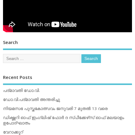
Search
Recent Posts
പദ്മാവതി ഡോ.വി.
ഡോ.വി.പദ്മാവതി അന്തരിച്ചു
നിയമസഭ പുസ്തകോത്സവം ജനുവരി 7 മുതല്‍ 13 വരെ
ഡിക്ഷ്ണറി ഓഫ് ഇംഗ്ലിഷ് ഫോര്‍ ദ സ്പീക്കേഴ്‌സ് ഓഫ് മലയാളം
ഉപോദ്ഘാതം
വേറാക്കൂറ്