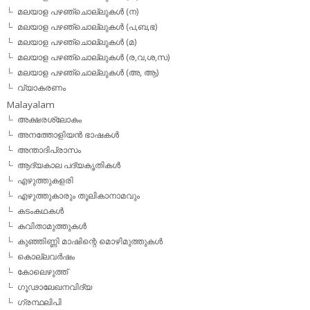
മലയാള പഴഞ്ചൊല്ലുകള്‍ (ന)
മലയാള പഴഞ്ചൊല്ലുകള്‍ (പ,ബ,ഭ)
മലയാള പഴഞ്ചൊല്ലുകള്‍ (മ)
മലയാള പഴഞ്ചൊല്ലുകള്‍ (ര,വ,ശ,സ)
മലയാള പഴഞ്ചൊല്ലുകൾ (അ, ആ)
വ്യാകരണം
Malayalam
അക്ഷരശ്ലോകം
അനത്തോളിയന്‍ ഭാഷകള്‍
അന്താദിപ്രാസം
ആദ്യകാല പദ്യകൃതികള്‍
എഴുത്തുകളരി
എഴുത്തുകാരും തൂലികാനാമവും
കടംകഥകള്‍
കവിതാമുത്തുകള്‍
കുഞ്ഞിണ്ണി മാഷിന്റെ മൊഴിമുത്തുകള്‍
കൊല്ലവര്‍ഷം
കോലെഴുത്ത്
ഗൂഢാലേഖനവിദ്യ
ഗ്രന്ഥലിപി