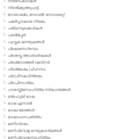
നിരണംകവികള്‍
നിഴല്‍ക്കുത്തുപാട്ട്
നോവെല്ല, നോവല്‍, നോവലെറ്റ്
പകര്‍പ്പവകാശ നിയമം
പതിനെട്ടരക്കവികള്‍
പരല്‍പ്പേര്
പുസ്തക കൗതുകങ്ങള്‍
പ്രകരണഗ്രന്ഥം
പ്രശസ്ത അവതാരികകള്‍
പ്രശ്‌നോത്തരി (ക്വിസ്)
പ്രശ്ലേഷം (ചിഹ്നനം)
പ്രാചീനകവിത്രയം
പ്രാചീനഗദ്യം
പൗരസ്ത്യസാഹിത്യ സിദ്ധാന്തങ്ങള്‍
ബ്രഹൂയി ഭാഷ
ഭാഷ എന്നാല്‍
ഭാഷാ ഭേദങ്ങള്‍
ഭാഷാപഠനചരിത്രം
മണിഗ്രാമം
മണിപ്രവാള ലഘുകാവ്യങ്ങള്‍
മണിപ്രവാളസാഹിത്യം