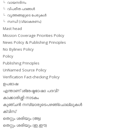
വായനദിനം
വിപരീത പദങ്ങള്‍
വൃത്തങ്ങളുടെ പേരുകള്‍
സന്ധി (വ്യാകരണം)
Mast head
Mission Coverage Priorities Policy
News Policy & Publishing Principles
No Bylines Policy
Policy
Publishing Principles
UnNamed Source Policy
Verification Fact-checking Policy
ഉപഭാഷ
എന്താണ് ശ്രേഷ്ഠഭാഷാ പദവി?
കാക്കാരിശ്ശി നാടകം
കുഞ്ചന്‍ നമ്പ്യാരുടെപഴഞ്ചൊല്ലുകള്‍
ക്വിസ്
തെറ്റും ശരിയും (ആ)
തെറ്റും ശരിയും (ഇ,ഈ)