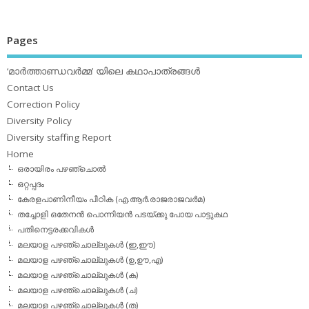
Pages
‘മാര്‍ത്താണ്ഡവര്‍മ്മ’ യിലെ കഥാപാത്രങ്ങള്‍
Contact Us
Correction Policy
Diversity Policy
Diversity staffing Report
Home
ഒരായിരം പഴഞ്ചൊല്‍
ഒറ്റപ്പദം
കേരളപാണിനീയം പീഠിക (എ.ആര്‍.രാജരാജവര്‍മ)
തച്ചോളി ഒതേനൻ പൊന്നിയൻ പടയ്‌ക്കു പോയ പാട്ടുകഥ
പതിനെട്ടരക്കവികള്‍
മലയാള പഴഞ്ചൊല്ലുകള്‍ (ഇ,ഈ)
മലയാള പഴഞ്ചൊല്ലുകള്‍ (ഉ,ഊ,എ)
മലയാള പഴഞ്ചൊല്ലുകള്‍ (ക)
മലയാള പഴഞ്ചൊല്ലുകള്‍ (ച)
മലയാള പഴഞ്ചൊല്ലുകള്‍ (ത)