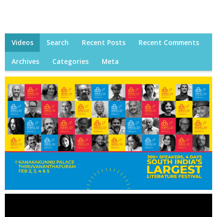
Videos
Search
Recent Posts
Recent Comments
Archives
Categories
Meta