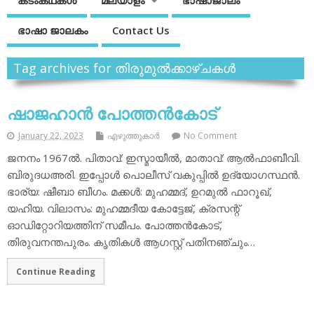
കടംകഥകള്‍
മലയാളം
ഭാഷാജാലം
ഭാഷാ ജാലകം
Contact Us
Tag archives for തിരുമുല്‍ക്കാഴ്ചകള്‍
ഷാജഹാന്‍ പോത്തന്‍കോട്
January 22, 2023
എഴുത്തുകാര്‍
No Comment
ജനനം 1967ല്‍. പിതാവ്: ഇസ്മായീല്‍, മാതാവ്: ആല്‍ഫാബീവി.
ബിരുദധഅരി. ഇപ്പോള്‍ പൊലീസ് വകുപ്പില്‍ ഉദ്യോഗസ്ഥന്‍.
ഭാര്യ: ഷീബാ ബീഗം. മക്കള്‍: മുഹമ്മദ്, ഉറമുല്‍ ഫാറൂഖ്,
യഹിയ. വിലാസം: മുഹമ്മദീയ കോട്ടേജ്, ക്രസന്റ്
ഓഡിറ്റോറിയത്തിന് സമീപം. പോത്തന്‍കോട്,
തിരുവനന്തപുരം. കൃതികള്‍ ആഗസ്റ്റ് പതിനഞ്ചും…
Continue Reading