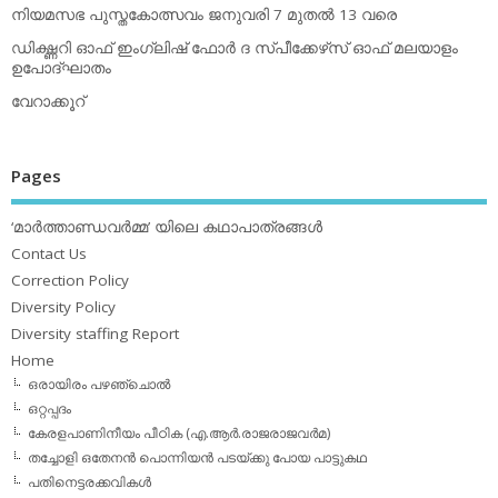
നിയമസഭ പുസ്തകോത്സവം ജനുവരി 7 മുതല്‍ 13 വരെ
ഡിക്ഷ്ണറി ഓഫ് ഇംഗ്ലിഷ് ഫോര്‍ ദ സ്പീക്കേഴ്‌സ് ഓഫ് മലയാളം
ഉപോദ്ഘാതം
വേറാക്കൂറ്
Pages
‘മാര്‍ത്താണ്ഡവര്‍മ്മ’ യിലെ കഥാപാത്രങ്ങള്‍
Contact Us
Correction Policy
Diversity Policy
Diversity staffing Report
Home
ഒരായിരം പഴഞ്ചൊല്‍
ഒറ്റപ്പദം
കേരളപാണിനീയം പീഠിക (എ.ആര്‍.രാജരാജവര്‍മ)
തച്ചോളി ഒതേനൻ പൊന്നിയൻ പടയ്‌ക്കു പോയ പാട്ടുകഥ
പതിനെട്ടരക്കവികള്‍