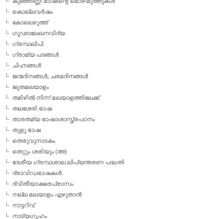
കുഞ്ഞിണ്ണി മാഷിന്റെ മൊഴിമുത്തുകള്‍
കൊല്ലവര്‍ഷം
കോലെഴുത്ത്
ഗൂഢാലേഖനവിദ്യ
ഗ്രന്ഥലിപി
ഗ്രാമ്യ പദങ്ങള്‍
ചിഹ്നങ്ങള്‍
ജന്മദിനങ്ങള്‍, ചരമദിനങ്ങള്‍
ജൂതമലയാളം
തമിഴില്‍ നിന്ന് മലയാളത്തിലേക്ക്
തലശേരി ഭാഷ
താരതമ്യ ഭാഷാശാസ്ത്രപഠനം
തുളു ഭാഷ
തെരുവുനാടകം
തെറ്റും ശരിയും (അ)
ദേശീയ ഗ്രന്ഥശാല ലിപ്യന്തരണ പദ്ധതി
ദ്രാവിഡഭാഷകള്‍
ദ്വിതീയാക്ഷരപ്രാസം
നല്ല മലയാളം എഴുതാന്‍
നാട്ടറിവ്
നാട്യഗൃഹം