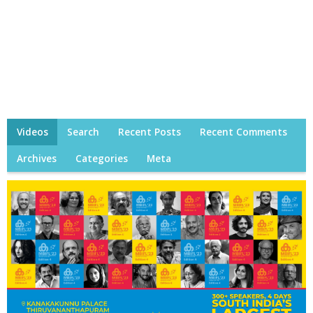
Videos
Search
Recent Posts
Recent Comments
Archives
Categories
Meta