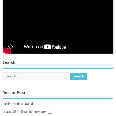
Search
Recent Posts
പദ്മാവതി ഡോ.വി.
ഡോ.വി.പദ്മാവതി അന്തരിച്ചു