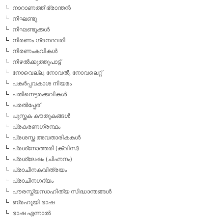
നാറാണത്ത് ഭ്രാന്തന്‍
നിഘണ്ടു
നിഘണ്ടുക്കള്‍
നിരണം ഗ്രന്ഥവരി
നിരണംകവികള്‍
നിഴല്‍ക്കുത്തുപാട്ട്
നോവെല്ല, നോവല്‍, നോവലെറ്റ്
പകര്‍പ്പവകാശ നിയമം
പതിനെട്ടരക്കവികള്‍
പരല്‍പ്പേര്
പുസ്തക കൗതുകങ്ങള്‍
പ്രകരണഗ്രന്ഥം
പ്രശസ്ത അവതാരികകള്‍
പ്രശ്‌നോത്തരി (ക്വിസ്)
പ്രശ്ലേഷം (ചിഹ്നനം)
പ്രാചീനകവിത്രയം
പ്രാചീനഗദ്യം
പൗരസ്ത്യസാഹിത്യ സിദ്ധാന്തങ്ങള്‍
ബ്രഹൂയി ഭാഷ
ഭാഷ എന്നാല്‍