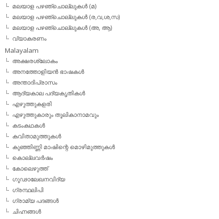
മലയാള പഴഞ്ചൊല്ലുകള്‍ (മ)
മലയാള പഴഞ്ചൊല്ലുകള്‍ (ര,വ,ശ,സ)
മലയാള പഴഞ്ചൊല്ലുകൾ (അ, ആ)
വ്യാകരണം
Malayalam
അക്ഷരശ്ലോകം
അനത്തോളിയന്‍ ഭാഷകള്‍
അന്താദിപ്രാസം
ആദ്യകാല പദ്യകൃതികള്‍
എഴുത്തുകളരി
എഴുത്തുകാരും തൂലികാനാമവും
കടംകഥകള്‍
കവിതാമുത്തുകള്‍
കുഞ്ഞിണ്ണി മാഷിന്റെ മൊഴിമുത്തുകള്‍
കൊല്ലവര്‍ഷം
കോലെഴുത്ത്
ഗൂഢാലേഖനവിദ്യ
ഗ്രന്ഥലിപി
ഗ്രാമ്യ പദങ്ങള്‍
ചിഹ്നങ്ങള്‍