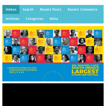
Videos
Search
Recent Posts
Recent Comments
Archives
Categories
Meta