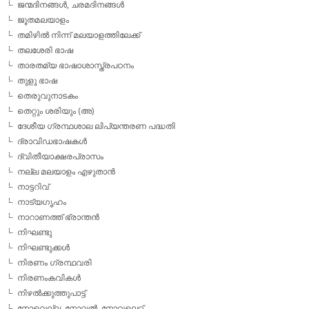
ജന്മദിനങ്ങള്‍, ചരമദിനങ്ങള്‍
ജൂതമലയാളം
തമിഴില്‍ നിന്ന് മലയാളത്തിലേക്ക്
തലശേരി ഭാഷ
താരതമ്യ ഭാഷാശാസ്ത്രപഠനം
തുളു ഭാഷ
തെരുവുനാടകം
തെറ്റും ശരിയും (അ)
ദേശീയ ഗ്രന്ഥശാല ലിപ്യന്തരണ പദ്ധതി
ദ്രാവിഡഭാഷകള്‍
ദ്വിതീയാക്ഷരപ്രാസം
നല്ല മലയാളം എഴുതാന്‍
നാട്ടറിവ്
നാട്യഗൃഹം
നാറാണത്ത് ഭ്രാന്തന്‍
നിഘണ്ടു
നിഘണ്ടുക്കള്‍
നിരണം ഗ്രന്ഥവരി
നിരണംകവികള്‍
നിഴല്‍ക്കുത്തുപാട്ട്
നോവെല്ല, നോവല്‍, നോവലെറ്റ്