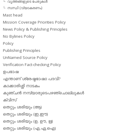
വൃത്തങ്ങളുടെ പേരുകള്‍
സന്ധി (വ്യാകരണം)
Mast head
Mission Coverage Priorities Policy
News Policy & Publishing Principles
No Bylines Policy
Policy
Publishing Principles
UnNamed Source Policy
Verification Fact-checking Policy
ഉപഭാഷ
എന്താണ് ശ്രേഷ്ഠഭാഷാ പദവി?
കാക്കാരിശ്ശി നാടകം
കുഞ്ചന്‍ നമ്പ്യാരുടെപഴഞ്ചൊല്ലുകള്‍
ക്വിസ്
തെറ്റും ശരിയും (ആ)
തെറ്റും ശരിയും (ഇ,ഈ)
തെറ്റും ശരിയും (ഉ, ഊ, ഋ)
തെറ്റും ശരിയും (എ,ഏ,ഐ)