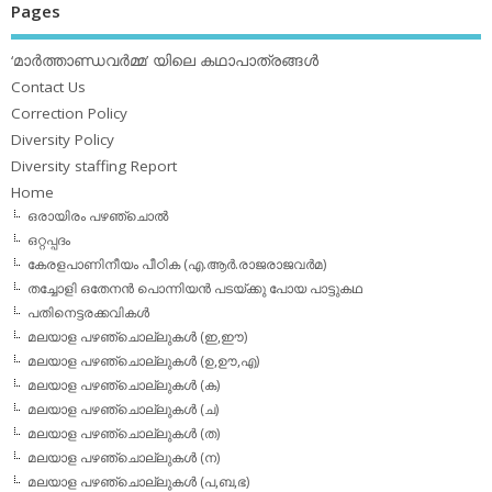
Pages
‘മാര്‍ത്താണ്ഡവര്‍മ്മ’ യിലെ കഥാപാത്രങ്ങള്‍
Contact Us
Correction Policy
Diversity Policy
Diversity staffing Report
Home
ഒരായിരം പഴഞ്ചൊല്‍
ഒറ്റപ്പദം
കേരളപാണിനീയം പീഠിക (എ.ആര്‍.രാജരാജവര്‍മ)
തച്ചോളി ഒതേനൻ പൊന്നിയൻ പടയ്‌ക്കു പോയ പാട്ടുകഥ
പതിനെട്ടരക്കവികള്‍
മലയാള പഴഞ്ചൊല്ലുകള്‍ (ഇ,ഈ)
മലയാള പഴഞ്ചൊല്ലുകള്‍ (ഉ,ഊ,എ)
മലയാള പഴഞ്ചൊല്ലുകള്‍ (ക)
മലയാള പഴഞ്ചൊല്ലുകള്‍ (ച)
മലയാള പഴഞ്ചൊല്ലുകള്‍ (ത)
മലയാള പഴഞ്ചൊല്ലുകള്‍ (ന)
മലയാള പഴഞ്ചൊല്ലുകള്‍ (പ,ബ,ഭ)