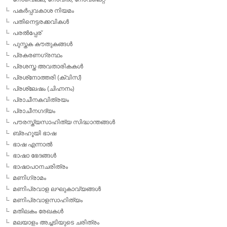
പകര്‍പ്പവകാശ നിയമം
പതിനെട്ടരക്കവികള്‍
പരല്‍പ്പേര്
പുസ്തക കൗതുകങ്ങള്‍
പ്രകരണഗ്രന്ഥം
പ്രശസ്ത അവതാരികകള്‍
പ്രശ്‌നോത്തരി (ക്വിസ്)
പ്രശ്ലേഷം (ചിഹ്നനം)
പ്രാചീനകവിത്രയം
പ്രാചീനഗദ്യം
പൗരസ്ത്യസാഹിത്യ സിദ്ധാന്തങ്ങള്‍
ബ്രഹൂയി ഭാഷ
ഭാഷ എന്നാല്‍
ഭാഷാ ഭേദങ്ങള്‍
ഭാഷാപഠനചരിത്രം
മണിഗ്രാമം
മണിപ്രവാള ലഘുകാവ്യങ്ങള്‍
മണിപ്രവാളസാഹിത്യം
മതിലകം രേഖകള്‍
മലയാളം അച്ചടിയുടെ ചരിത്രം