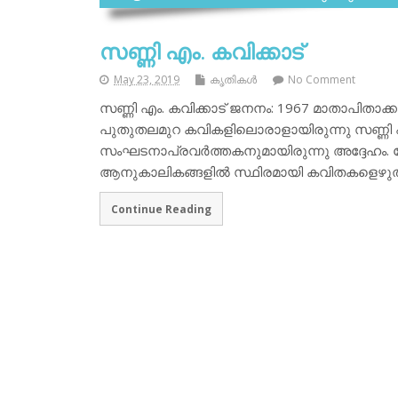
സണ്ണി എം. കവിക്കാട്
May 23, 2019
കൃതികള്‍
No Comment
സണ്ണി എം. കവിക്കാട് ജനനം: 1967 മാതാപിതാക
പുതുതലമുറ കവികളിലൊരാളായിരുന്നു സണ്ണി എം. ക
സംഘടനാപ്രവര്‍ത്തകനുമായിരുന്നു അദ്ദേഹം. 
ആനുകാലികങ്ങളില്‍ സ്ഥിരമായി കവിതകളെഴുതി
Continue Reading