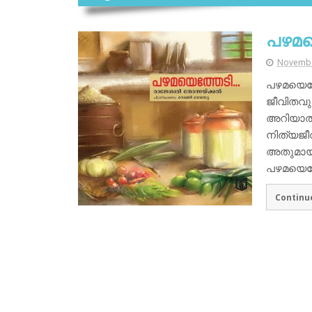
പഴമയ
Novembe
പഴമയെത്
ജീവിതവും
അറിയാത്ത
നിത്യജീ
അതുമായി
പഴമയെത്
Continu