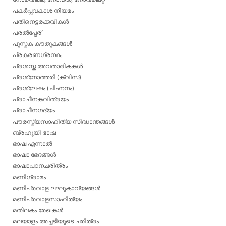
പകര്‍പ്പവകാശ നിയമം
പതിനെട്ടരക്കവികള്‍
പരല്‍പ്പേര്
പുസ്തക കൗതുകങ്ങള്‍
പ്രകരണഗ്രന്ഥം
പ്രശസ്ത അവതാരികകള്‍
പ്രശ്‌നോത്തരി (ക്വിസ്)
പ്രശ്ലേഷം (ചിഹ്നനം)
പ്രാചീനകവിത്രയം
പ്രാചീനഗദ്യം
പൗരസ്ത്യസാഹിത്യ സിദ്ധാന്തങ്ങള്‍
ബ്രഹൂയി ഭാഷ
ഭാഷ എന്നാല്‍
ഭാഷാ ഭേദങ്ങള്‍
ഭാഷാപഠനചരിത്രം
മണിഗ്രാമം
മണിപ്രവാള ലഘുകാവ്യങ്ങള്‍
മണിപ്രവാളസാഹിത്യം
മതിലകം രേഖകള്‍
മലയാളം അച്ചടിയുടെ ചരിത്രം