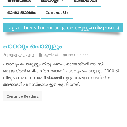
കടംകഥകള്‍
മലയാളം
ഭാഷാജാലം
ഭാഷാ ജാലകം
Contact Us
Tag archives for പാഠവും പൊരുളും(നിരൂപണം)
പാഠവും പൊരുളും
January 21, 2019
കൃതികള്‍
No Comment
പാഠവും പൊരുളും(നിരൂപണം), രാജേന്ദ്രന്‍.സി സി.
രാജേന്ദ്രന്‍ രചിച്ച ഗ്രന്ഥമാണ് പാഠവും പൊരുളും. 2000ല്‍
നിരൂപണപഠനസാഹിത്യത്തിനുള്ള കേരള സാഹിത്യ
അക്കാദമി പുരസ്‌കാരം ഈ കൃതി നേടി.
Continue Reading