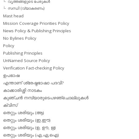
വൃത്തങ്ങളുടെ പേരുകള്‍
സന്ധി (വ്യാകരണം)
Mast head
Mission Coverage Priorities Policy
News Policy & Publishing Principles
No Bylines Policy
Policy
Publishing Principles
UnNamed Source Policy
Verification Fact-checking Policy
ഉപഭാഷ
എന്താണ് ശ്രേഷ്ഠഭാഷാ പദവി?
കാക്കാരിശ്ശി നാടകം
കുഞ്ചന്‍ നമ്പ്യാരുടെപഴഞ്ചൊല്ലുകള്‍
ക്വിസ്
തെറ്റും ശരിയും (ആ)
തെറ്റും ശരിയും (ഇ,ഈ)
തെറ്റും ശരിയും (ഉ, ഊ, ഋ)
തെറ്റും ശരിയും (എ,ഏ,ഐ)