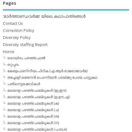
Pages
‘മാര്‍ത്താണ്ഡവര്‍മ്മ’ യിലെ കഥാപാത്രങ്ങള്‍
Contact Us
Correction Policy
Diversity Policy
Diversity staffing Report
Home
ഒരായിരം പഴഞ്ചൊല്‍
ഒറ്റപ്പദം
കേരളപാണിനീയം പീഠിക (എ.ആര്‍.രാജരാജവര്‍മ)
തച്ചോളി ഒതേനൻ പൊന്നിയൻ പടയ്‌ക്കു പോയ പാട്ടുകഥ
പതിനെട്ടരക്കവികള്‍
മലയാള പഴഞ്ചൊല്ലുകള്‍ (ഇ,ഈ)
മലയാള പഴഞ്ചൊല്ലുകള്‍ (ഉ,ഊ,എ)
മലയാള പഴഞ്ചൊല്ലുകള്‍ (ക)
മലയാള പഴഞ്ചൊല്ലുകള്‍ (ച)
മലയാള പഴഞ്ചൊല്ലുകള്‍ (ത)
മലയാള പഴഞ്ചൊല്ലുകള്‍ (ന)
മലയാള പഴഞ്ചൊല്ലുകള്‍ (പ,ബ,ഭ)