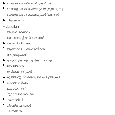
മലയാള പഴഞ്ചൊല്ലുകള്‍ (മ)
മലയാള പഴഞ്ചൊല്ലുകള്‍ (ര,വ,ശ,സ)
മലയാള പഴഞ്ചൊല്ലുകൾ (അ, ആ)
വ്യാകരണം
Malayalam
അക്ഷരശ്ലോകം
അനത്തോളിയന്‍ ഭാഷകള്‍
അന്താദിപ്രാസം
ആദ്യകാല പദ്യകൃതികള്‍
എഴുത്തുകളരി
എഴുത്തുകാരും തൂലികാനാമവും
കടംകഥകള്‍
കവിതാമുത്തുകള്‍
കുഞ്ഞിണ്ണി മാഷിന്റെ മൊഴിമുത്തുകള്‍
കൊല്ലവര്‍ഷം
കോലെഴുത്ത്
ഗൂഢാലേഖനവിദ്യ
ഗ്രന്ഥലിപി
ഗ്രാമ്യ പദങ്ങള്‍
ചിഹ്നങ്ങള്‍