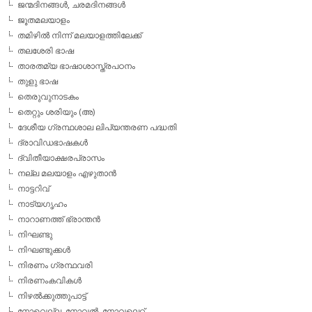
ജന്മദിനങ്ങള്‍, ചരമദിനങ്ങള്‍
ജൂതമലയാളം
തമിഴില്‍ നിന്ന് മലയാളത്തിലേക്ക്
തലശേരി ഭാഷ
താരതമ്യ ഭാഷാശാസ്ത്രപഠനം
തുളു ഭാഷ
തെരുവുനാടകം
തെറ്റും ശരിയും (അ)
ദേശീയ ഗ്രന്ഥശാല ലിപ്യന്തരണ പദ്ധതി
ദ്രാവിഡഭാഷകള്‍
ദ്വിതീയാക്ഷരപ്രാസം
നല്ല മലയാളം എഴുതാന്‍
നാട്ടറിവ്
നാട്യഗൃഹം
നാറാണത്ത് ഭ്രാന്തന്‍
നിഘണ്ടു
നിഘണ്ടുക്കള്‍
നിരണം ഗ്രന്ഥവരി
നിരണംകവികള്‍
നിഴല്‍ക്കുത്തുപാട്ട്
നോവെല്ല, നോവല്‍, നോവലെറ്റ്