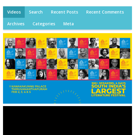
Videos
Search
Recent Posts
Recent Comments
Archives
Categories
Meta