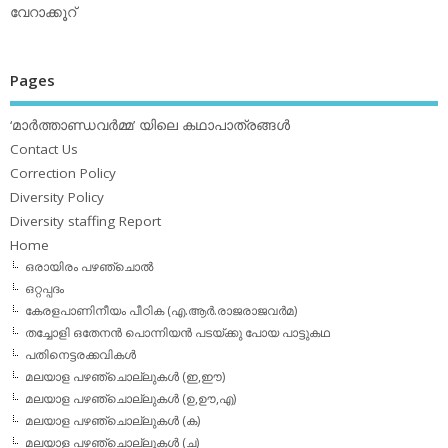
വേറാക്കൂറ്
Pages
‘മാര്‍ത്താണ്ഡവര്‍മ്മ’ യിലെ കഥാപാത്രങ്ങള്‍
Contact Us
Correction Policy
Diversity Policy
Diversity staffing Report
Home
ഒരായിരം പഴഞ്ചൊല്‍
ഒറ്റപ്പദം
കേരളപാണിനീയം പീഠിക (എ.ആര്‍.രാജരാജവര്‍മ)
തച്ചോളി ഒതേനൻ പൊന്നിയൻ പടയ്‌ക്കു പോയ പാട്ടുകഥ
പതിനെട്ടരക്കവികള്‍
മലയാള പഴഞ്ചൊല്ലുകള്‍ (ഇ,ഈ)
മലയാള പഴഞ്ചൊല്ലുകള്‍ (ഉ,ഊ,എ)
മലയാള പഴഞ്ചൊല്ലുകള്‍ (ക)
മലയാള പഴഞ്ചൊല്ലുകള്‍ (ച)