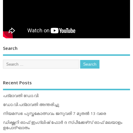
Search
Recent Posts
പദ്മാവതി ഡോ.വി.
ഡോ.വി.പദ്മാവതി അന്തരിച്ചു
നിയമസഭ പുസ്തകോത്സവം ജനുവരി 7 മുതല്‍ 13 വരെ
ഡിക്ഷ്ണറി ഓഫ് ഇംഗ്ലിഷ് ഫോര്‍ ദ സ്പീക്കേഴ്‌സ് ഓഫ് മലയാളം
ഉപോദ്ഘാതം