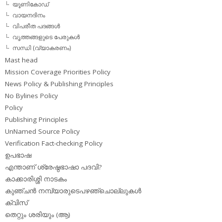
യൂണികോഡ്
വായനദിനം
വിപരീത പദങ്ങള്‍
വൃത്തങ്ങളുടെ പേരുകള്‍
സന്ധി (വ്യാകരണം)
Mast head
Mission Coverage Priorities Policy
News Policy & Publishing Principles
No Bylines Policy
Policy
Publishing Principles
UnNamed Source Policy
Verification Fact-checking Policy
ഉപഭാഷ
എന്താണ് ശ്രേഷ്ഠഭാഷാ പദവി?
കാക്കാരിശ്ശി നാടകം
കുഞ്ചന്‍ നമ്പ്യാരുടെപഴഞ്ചൊല്ലുകള്‍
ക്വിസ്
തെറ്റും ശരിയും (ആ)