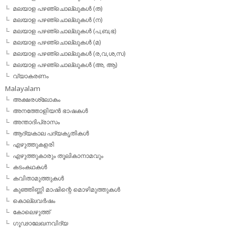
മലയാള പഴഞ്ചൊല്ലുകള്‍ (ത)
മലയാള പഴഞ്ചൊല്ലുകള്‍ (ന)
മലയാള പഴഞ്ചൊല്ലുകള്‍ (പ,ബ,ഭ)
മലയാള പഴഞ്ചൊല്ലുകള്‍ (മ)
മലയാള പഴഞ്ചൊല്ലുകള്‍ (ര,വ,ശ,സ)
മലയാള പഴഞ്ചൊല്ലുകൾ (അ, ആ)
വ്യാകരണം
Malayalam
അക്ഷരശ്ലോകം
അനത്തോളിയന്‍ ഭാഷകള്‍
അന്താദിപ്രാസം
ആദ്യകാല പദ്യകൃതികള്‍
എഴുത്തുകളരി
എഴുത്തുകാരും തൂലികാനാമവും
കടംകഥകള്‍
കവിതാമുത്തുകള്‍
കുഞ്ഞിണ്ണി മാഷിന്റെ മൊഴിമുത്തുകള്‍
കൊല്ലവര്‍ഷം
കോലെഴുത്ത്
ഗൂഢാലേഖനവിദ്യ