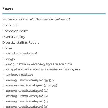
Pages
‘മാര്‍ത്താണ്ഡവര്‍മ്മ’ യിലെ കഥാപാത്രങ്ങള്‍
Contact Us
Correction Policy
Diversity Policy
Diversity staffing Report
Home
ഒരായിരം പഴഞ്ചൊല്‍
ഒറ്റപ്പദം
കേരളപാണിനീയം പീഠിക (എ.ആര്‍.രാജരാജവര്‍മ)
തച്ചോളി ഒതേനൻ പൊന്നിയൻ പടയ്‌ക്കു പോയ പാട്ടുകഥ
പതിനെട്ടരക്കവികള്‍
മലയാള പഴഞ്ചൊല്ലുകള്‍ (ഇ,ഈ)
മലയാള പഴഞ്ചൊല്ലുകള്‍ (ഉ,ഊ,എ)
മലയാള പഴഞ്ചൊല്ലുകള്‍ (ക)
മലയാള പഴഞ്ചൊല്ലുകള്‍ (ച)
മലയാള പഴഞ്ചൊല്ലുകള്‍ (ത)
മലയാള പഴഞ്ചൊല്ലുകള്‍ (ന)