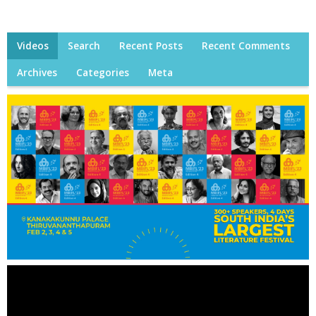
Videos
Search
Recent Posts
Recent Comments
Archives
Categories
Meta