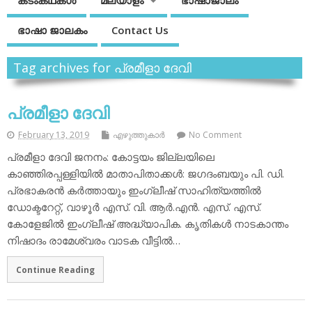
കടംകഥകള്‍
മലയാളം
ഭാഷാജാലം
ഭാഷാ ജാലകം
Contact Us
Tag archives for പ്രമീളാ ദേവി
പ്രമീളാ ദേവി
February 13, 2019
എഴുത്തുകാര്‍
No Comment
പ്രമീളാ ദേവി ജനനം: കോട്ടയം ജില്ലയിലെ
കാഞ്ഞിരപ്പള്ളിയില്‍ മാതാപിതാക്കള്‍: ജഗദംബയും പി. ഡി.
പ്രഭാകരന്‍ കര്‍ത്തായും ഇംഗ്ലീഷ് സാഹിത്യത്തില്‍
ഡോക്ടറേറ്റ്, വാഴൂര്‍ എസ്. വി. ആര്‍.എന്‍. എസ്. എസ്.
കോളേജില്‍ ഇംഗ്ലീഷ് അദ്ധ്യാപിക. കൃതികള്‍ നാടകാന്തം
നിഷാദം രാമേശ്വരം വാടക വീട്ടില്‍…
Continue Reading