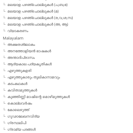
മലയാള പഴഞ്ചൊല്ലുകള്‍ (പ,ബ,ഭ)
മലയാള പഴഞ്ചൊല്ലുകള്‍ (മ)
മലയാള പഴഞ്ചൊല്ലുകള്‍ (ര,വ,ശ,സ)
മലയാള പഴഞ്ചൊല്ലുകൾ (അ, ആ)
വ്യാകരണം
Malayalam
അക്ഷരശ്ലോകം
അനത്തോളിയന്‍ ഭാഷകള്‍
അന്താദിപ്രാസം
ആദ്യകാല പദ്യകൃതികള്‍
എഴുത്തുകളരി
എഴുത്തുകാരും തൂലികാനാമവും
കടംകഥകള്‍
കവിതാമുത്തുകള്‍
കുഞ്ഞിണ്ണി മാഷിന്റെ മൊഴിമുത്തുകള്‍
കൊല്ലവര്‍ഷം
കോലെഴുത്ത്
ഗൂഢാലേഖനവിദ്യ
ഗ്രന്ഥലിപി
ഗ്രാമ്യ പദങ്ങള്‍