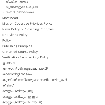
വിപരീത പദങ്ങള്‍
വൃത്തങ്ങളുടെ പേരുകള്‍
സന്ധി (വ്യാകരണം)
Mast head
Mission Coverage Priorities Policy
News Policy & Publishing Principles
No Bylines Policy
Policy
Publishing Principles
UnNamed Source Policy
Verification Fact-checking Policy
ഉപഭാഷ
എന്താണ് ശ്രേഷ്ഠഭാഷാ പദവി?
കാക്കാരിശ്ശി നാടകം
കുഞ്ചന്‍ നമ്പ്യാരുടെപഴഞ്ചൊല്ലുകള്‍
ക്വിസ്
തെറ്റും ശരിയും (ആ)
തെറ്റും ശരിയും (ഇ,ഈ)
തെറ്റും ശരിയും (ഉ, ഊ, ഋ)