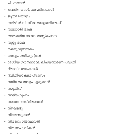
ചിഹ്നങ്ങള്‍
ജന്മദിനങ്ങള്‍, ചരമദിനങ്ങള്‍
ജൂതമലയാളം
തമിഴില്‍ നിന്ന് മലയാളത്തിലേക്ക്
തലശേരി ഭാഷ
താരതമ്യ ഭാഷാശാസ്ത്രപഠനം
തുളു ഭാഷ
തെരുവുനാടകം
തെറ്റും ശരിയും (അ)
ദേശീയ ഗ്രന്ഥശാല ലിപ്യന്തരണ പദ്ധതി
ദ്രാവിഡഭാഷകള്‍
ദ്വിതീയാക്ഷരപ്രാസം
നല്ല മലയാളം എഴുതാന്‍
നാട്ടറിവ്
നാട്യഗൃഹം
നാറാണത്ത് ഭ്രാന്തന്‍
നിഘണ്ടു
നിഘണ്ടുക്കള്‍
നിരണം ഗ്രന്ഥവരി
നിരണംകവികള്‍