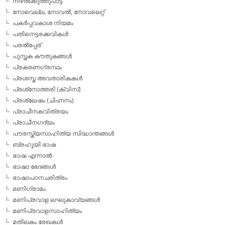
നിഴല്‍ക്കുത്തുപാട്ട്
നോവെല്ല, നോവല്‍, നോവലെറ്റ്
പകര്‍പ്പവകാശ നിയമം
പതിനെട്ടരക്കവികള്‍
പരല്‍പ്പേര്
പുസ്തക കൗതുകങ്ങള്‍
പ്രകരണഗ്രന്ഥം
പ്രശസ്ത അവതാരികകള്‍
പ്രശ്‌നോത്തരി (ക്വിസ്)
പ്രശ്ലേഷം (ചിഹ്നനം)
പ്രാചീനകവിത്രയം
പ്രാചീനഗദ്യം
പൗരസ്ത്യസാഹിത്യ സിദ്ധാന്തങ്ങള്‍
ബ്രഹൂയി ഭാഷ
ഭാഷ എന്നാല്‍
ഭാഷാ ഭേദങ്ങള്‍
ഭാഷാപഠനചരിത്രം
മണിഗ്രാമം
മണിപ്രവാള ലഘുകാവ്യങ്ങള്‍
മണിപ്രവാളസാഹിത്യം
മതിലകം രേഖകള്‍