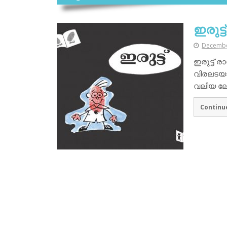
ഇരുട്ട്
Decembe
ഇരുട്ട്
വിരലടയാള
വലിയ ലോക
Continu