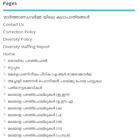
Pages
‘മാര്‍ത്താണ്ഡവര്‍മ്മ’ യിലെ കഥാപാത്രങ്ങള്‍
Contact Us
Correction Policy
Diversity Policy
Diversity staffing Report
Home
ഒരായിരം പഴഞ്ചൊല്‍
ഒറ്റപ്പദം
കേരളപാണിനീയം പീഠിക (എ.ആര്‍.രാജരാജവര്‍മ)
തച്ചോളി ഒതേനൻ പൊന്നിയൻ പടയ്‌ക്കു പോയ പാട്ടുകഥ
പതിനെട്ടരക്കവികള്‍
മലയാള പഴഞ്ചൊല്ലുകള്‍ (ഇ,ഈ)
മലയാള പഴഞ്ചൊല്ലുകള്‍ (ഉ,ഊ,എ)
മലയാള പഴഞ്ചൊല്ലുകള്‍ (ക)
മലയാള പഴഞ്ചൊല്ലുകള്‍ (ച)
മലയാള പഴഞ്ചൊല്ലുകള്‍ (ത)
മലയാള പഴഞ്ചൊല്ലുകള്‍ (ന)
മലയാള പഴഞ്ചൊല്ലുകള്‍ (പ,ബ,ഭ)