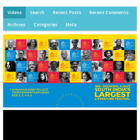
Videos
Search
Recent Posts
Recent Comments
Archives
Categories
Meta